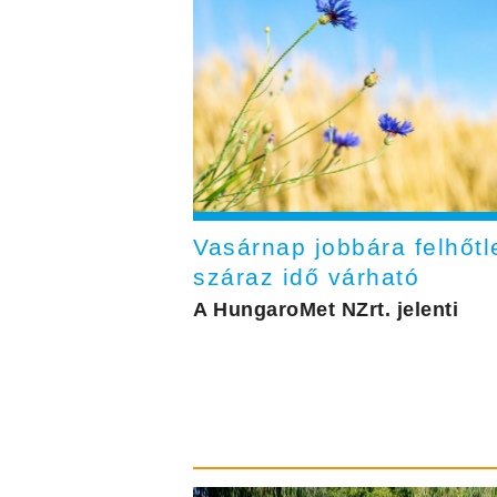
Vasárnap jobbára felhőtl
száraz idő várható
A HungaroMet NZrt. jelenti