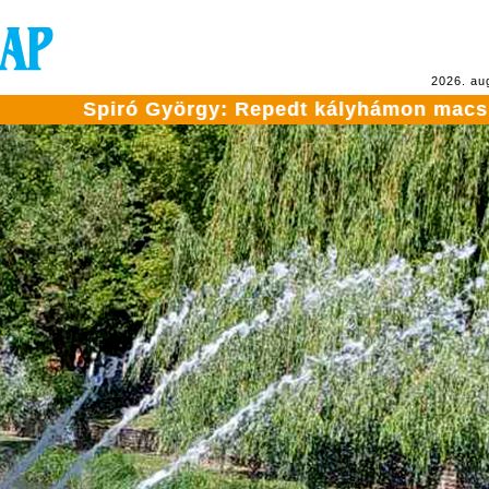
2026. au
ó György: Repedt kályhámon macska ül
•
Hato