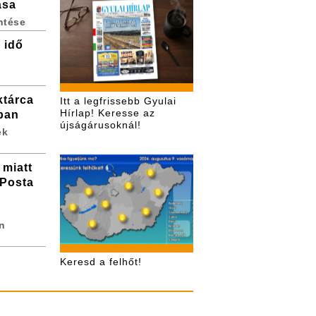
ása
ntése
 idő
ktárca
Itt a legfrissebb Gyulai
Hírlap! Keresse az
ában
újságárusoknál!
ek
 miatt
 Posta
n
Keresd a felhőt!