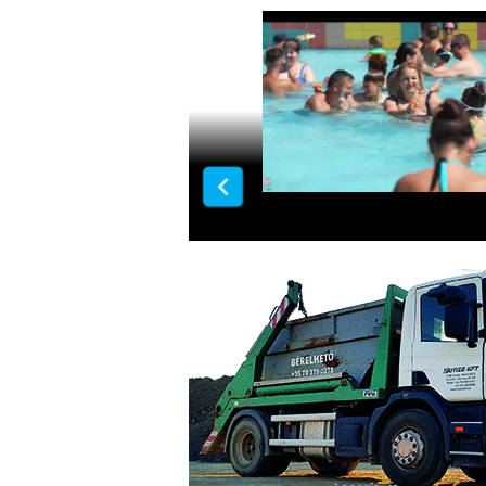
Országos Vizipisztolycsa
Gyulai Várfürdőben