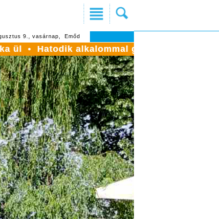
gusztus 9., vasárnap, Emőd
dik alkalommal gyűltek össze a máriafalvai óv