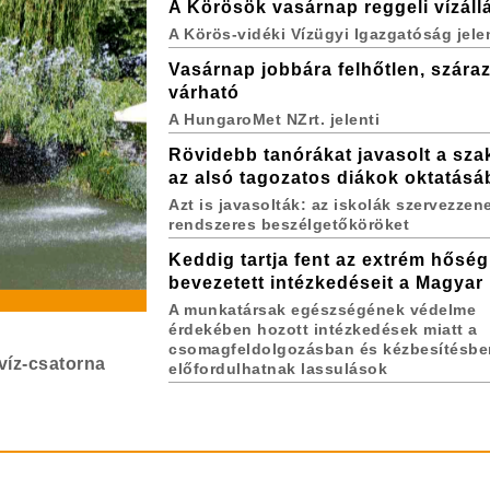
A Körösök vasárnap reggeli vízáll
A Körös-vidéki Vízügyi Igazgatóság jele
Vasárnap jobbára felhőtlen, száraz
várható
A HungaroMet NZrt. jelenti
Rövidebb tanórákat javasolt a sza
az alsó tagozatos diákok oktatás
Azt is javasolták: az iskolák szervezzen
rendszeres beszélgetőköröket
Keddig tartja fent az extrém hőség
bevezetett intézkedéseit a Magyar
A munkatársak egészségének védelme
érdekében hozott intézkedések miatt a
csomagfeldolgozásban és kézbesítésbe
víz-csatorna
előfordulhatnak lassulások