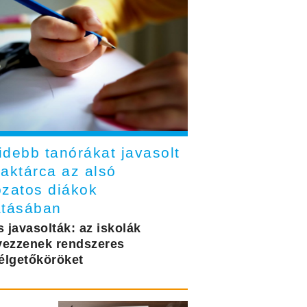
idebb tanórákat javasolt
zaktárca az alsó
ozatos diákok
atásában
s javasolták: az iskolák
vezzenek rendszeres
élgetőköröket