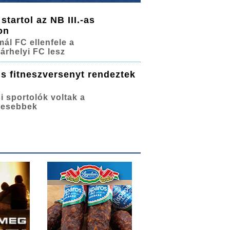
tartol az NB III.-as
on
mál FC ellenfele a
rhelyi FC lesz
s fitneszversenyt rendeztek
i sportolók voltak a
yesebbek