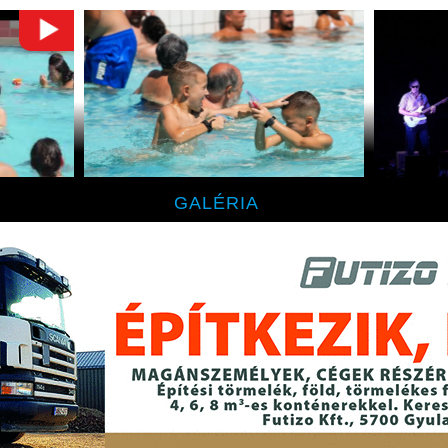
GALÉRIA
ta a
Országos vízipisztolycsata a
A Mayfly
Gyulai Várfürdőben
Rondella