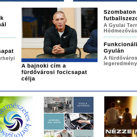
Szombaton s
ek
futballszez
nál
A Gyulai Ter
Hódmezővásá
Funkcionáli
Gyulán
sapat
A fürdőváros
rhelyi
legeredmén
A bajnoki cím a
fürdővárosi focicsapat
célja