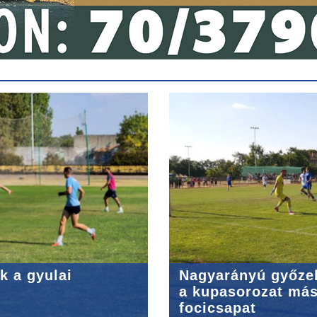
k a gyulai
Nagyarányú győze
a kupasorozat más
focicsapat