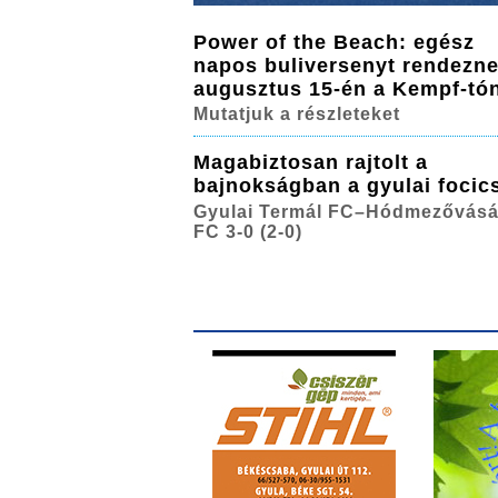
Power of the Beach: egész
napos buliversenyt rendezn
augusztus 15-én a Kempf-tó
Mutatjuk a részleteket
Magabiztosan rajtolt a
bajnokságban a gyulai focic
Gyulai Termál FC–Hódmezővásá
FC 3-0 (2-0)