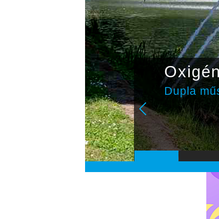
Oxigé
Dupla műs