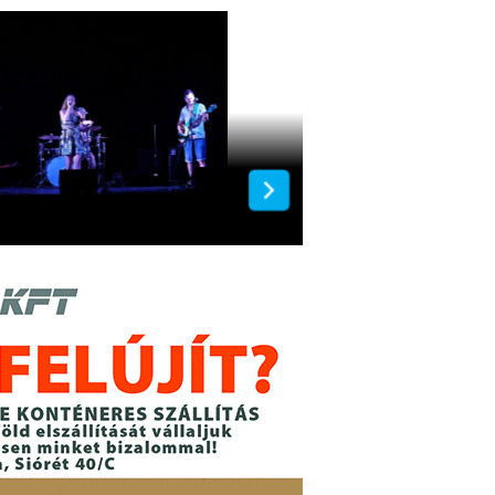
 zenekar koncertje a
A bicerei tanyáknál szalmabá
 Terasznál
a száraz fű gyulladt ki