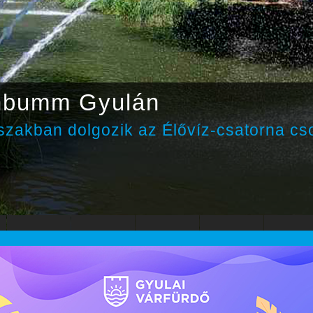
nbumm Gyulán
zakban dolgozik az Élővíz-csatorna cs