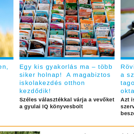
en,
Egy kis gyakorlás ma – több
Röv
siker holnap! A magabiztos
a s
iskolakezdés otthon
tag
kezdődik!
okt
Széles választékkal várja a vevőket
Azt i
a gyulai IQ könyvesbolt
szer
besz