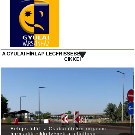
A GYULAI HÍRLAP LEGFRISSEBB
CIKKEI
Befejeződött a Csabai úti körforgalom
harmadik cikkelyének a felújítása