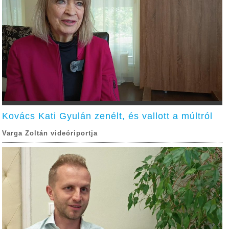
Kovács Kati Gyulán zenélt, és vallott a múltról
Varga Zoltán videóriportja