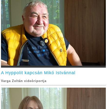
A Hyppolit kapcsán Mikó Istvánnal
Varga Zoltán videóriportja