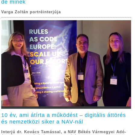
de minek
Varga Zoltán portréinterjúja
10 év, ami átírta a működést – digitális áttörés
és nemzetközi siker a NAV-nál
Interjú dr. Kovács Tamással, a NAV Békés Vármegyei Adó-