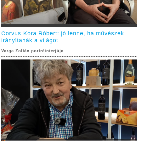
Corvus-Kora Róbert: jó lenne, ha művészek
irányítanák a világot
Varga Zoltán portréinterjúja