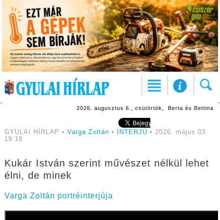
2026. augusztus 6., csütörtök, Berta és Bettina
GYULAI HÍRLAP •
Varga Zoltán
•
INTERJÚ
• 2026. május 03.
19:18
Kukár István szerint művészet nélkül lehet
élni, de minek
Varga Zoltán portréinterjúja