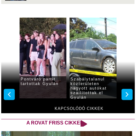
Pontváró partit
Szabálytalanul
Kovács
rző
tartottak Gyulán
közterületen
Gyulán
hagyott autókat
vallott
a XIV.
szállítottak el
ri
Gyulán
KAPCSOLÓDÓ CIKKEK
A ROVAT FRISS CIKKEI