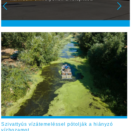
Szivattyús vízátemeléssel pótolják a hiányzó
vízhozamot