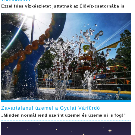
Ezzel friss vízkészletet juttatnak az Élővíz-csatornába is
Zavartalanul üzemel a Gyulai Várfürdő
„Minden normál rend szerint üzemel és üzemelni is fog!”