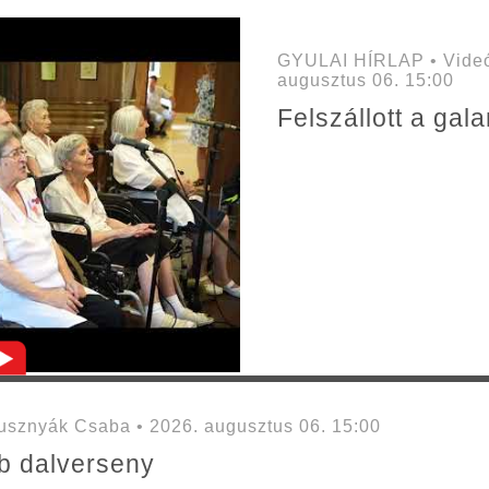
GYULAI HÍRLAP • Videó
augusztus 06. 15:00
Felszállott a ga
sznyák Csaba • 2026. augusztus 06. 15:00
mb dalverseny