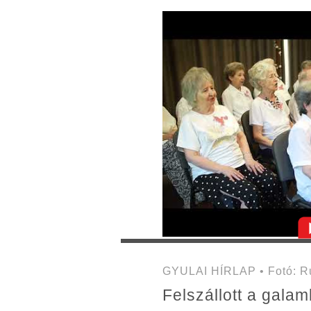
GYULAI HÍRLAP • Fotó: Ru
Felszállott a gala