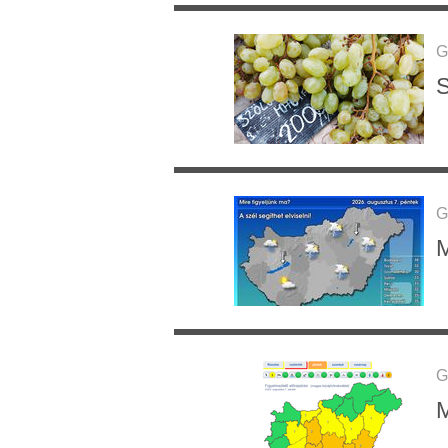
G
S
G
M
G