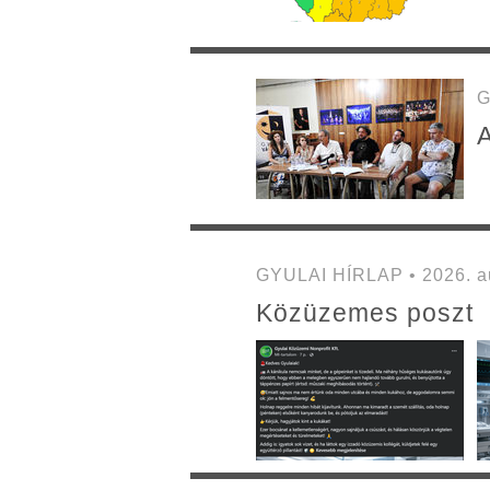
G
A
GYULAI HÍRLAP • 2026. au
Közüzemes poszt