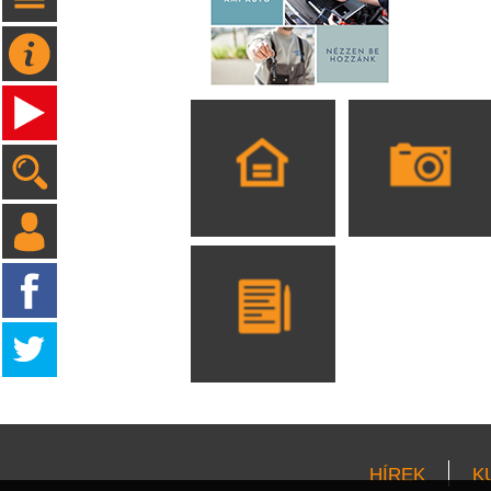
HÍREK
K