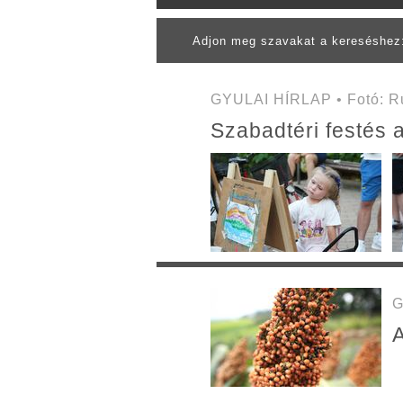
Adjon meg szavakat a kereséshe
GYULAI HÍRLAP • Fotó: Ru
Szabadtéri festés 
G
A