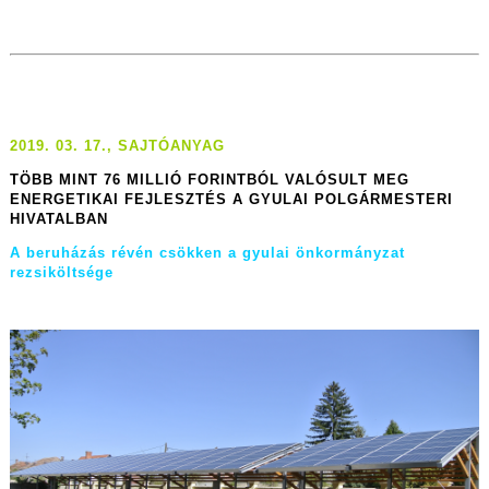
2019. 03. 17., SAJTÓANYAG
TÖBB MINT 76 MILLIÓ FORINTBÓL VALÓSULT MEG
ENERGETIKAI FEJLESZTÉS A GYULAI POLGÁRMESTERI
HIVATALBAN
A beruházás révén csökken a gyulai önkormányzat
rezsiköltsége