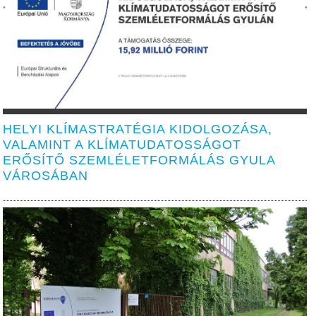
HELYI KLÍMASTRATÉGIA KIDOLGOZÁSA,
VALAMINT A KLÍMATUDATOSSÁGOT
ERŐSÍTŐ SZEMLÉLETFORMÁLÁS GYULA
VÁROSÁBAN