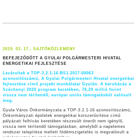
2019. 03. 17., SAJTÓKÖZLEMÉNY
BEFEJEZŐDÖTT A
GYULAI POLGÁRMESTERI HIVATAL
ENERGETIKAI FEJLESZTÉSE
Lezárultak a TOP-3.2.1-16-BS1-2017-00063
azonosítószámú, A Gyulai Polgármesteri Hivatal energetikai
fejlesztése című projekt munkálatai Gyulán. A beruházás a
Széchenyi 2020 program keretében, 76,29 millió forint
vissza nem térítendő, európai uniós támogatásból valósult
meg.
Gyula Város Önkormányzata a TOP-3.2.1-16 azonosítószámú,
Önkormányzati épületek energetikai korszerűsítése című
pályázati felhívás keretében részesült önerőt nem igénylő,
vissza nem térítendő támogatásban, amelyből a napelemes
rendszer telepítése mellett födémszigetelés is megvalósult a