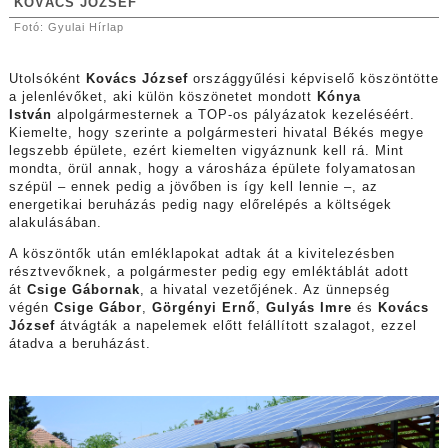
KOVÁCS JÓZSEF
Fotó: Gyulai Hírlap
Utolsóként
Kovács József
országgyűlési képviselő köszöntötte
a jelenlévőket, aki külön köszönetet mondott
Kónya
István
alpolgármesternek a TOP-os pályázatok kezeléséért.
Kiemelte, hogy szerinte a polgármesteri hivatal Békés megye
legszebb épülete, ezért kiemelten vigyáznunk kell rá. Mint
mondta, örül annak, hogy a városháza épülete folyamatosan
szépül – ennek pedig a jövőben is így kell lennie –, az
energetikai beruházás pedig nagy előrelépés a költségek
alakulásában.
A köszöntők után emléklapokat adtak át a kivitelezésben
résztvevőknek, a polgármester pedig egy emléktáblát adott
át
Csige Gábornak
, a hivatal vezetőjének. Az ünnepség
végén
Csige Gábor
,
Görgényi Ernő
,
Gulyás Imre
és
Kovács
József
átvágták a napelemek előtt felállított szalagot, ezzel
átadva a beruházást.