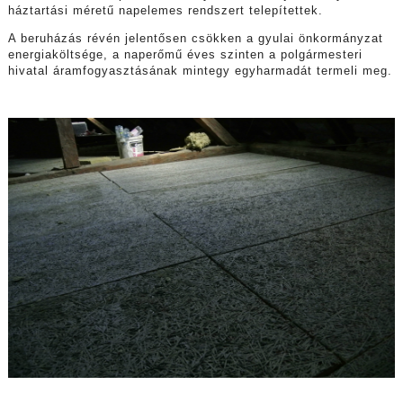
háztartási méretű napelemes rendszert telepítettek.
A beruházás révén jelentősen csökken a gyulai önkormányzat
energiaköltsége, a naperőmű éves szinten a polgármesteri
hivatal áramfogyasztásának mintegy egyharmadát termeli meg.