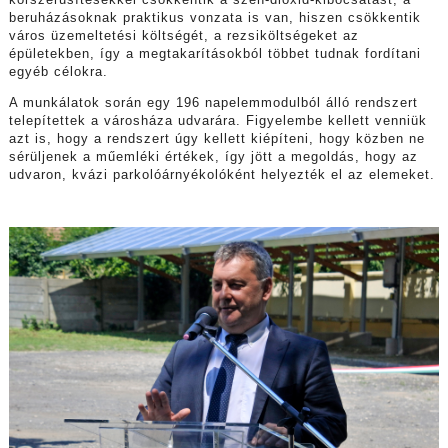
korszerűsítésekkel csökkentik a szén-dioxid-kibocsátást, a
beruházásoknak praktikus vonzata is van, hiszen csökkentik
város üzemeltetési költségét, a rezsiköltségeket az
épületekben, így a megtakarításokból többet tudnak fordítani
egyéb célokra.
A munkálatok során egy 196 napelemmodulból álló rendszert
telepítettek a városháza udvarára. Figyelembe kellett venniük
azt is, hogy a rendszert úgy kellett kiépíteni, hogy közben ne
sérüljenek a műemléki értékek, így jött a megoldás, hogy az
udvaron, kvázi parkolóárnyékolóként helyezték el az elemeket.