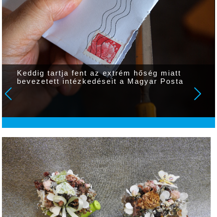
Görgényi Ernő: a gyulaiaknak hosszú
évtizedekre biztosított a megfelelő
mennyiségű és minőségű ivóvíz