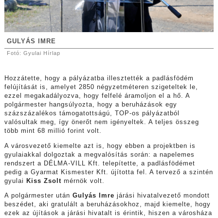
GULYÁS IMRE
Fotó: Gyulai Hírlap
Hozzátette, hogy a pályázatba illesztették a padlásfödém
felújítását is, amelyet 2850 négyzetméteren szigeteltek le,
ezzel megakadályozva, hogy felfelé áramoljon el a hő. A
polgármester hangsúlyozta, hogy a beruházások egy
százszázalékos támogatottságú, TOP-os pályázatból
valósultak meg, így önerőt nem igényeltek. A teljes összeg
több mint 68 millió forint volt.
A városvezető kiemelte azt is, hogy ebben a projektben is
gyulaiakkal dolgoztak a megvalósítás során: a napelemes
rendszert a DÉLMA-VILL Kft. telepítette, a padlásfödémet
pedig a Gyarmat Kismester Kft. újította fel. A tervező a szintén
gyulai
Kiss Zsolt
mérnök volt.
A polgármester után
Gulyás Imre
járási hivatalvezető mondott
beszédet, aki gratulált a beruházásokhoz, majd kiemelte, hogy
ezek az újítások a járási hivatalt is érintik, hiszen a városháza