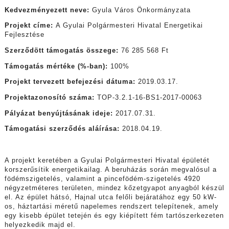
Kedvezményezett neve:
Gyula Város Önkormányzata
Projekt címe:
A Gyulai Polgármesteri Hivatal Energetikai
Fejlesztése
Szerződött támogatás összege:
76 285 568 Ft
Támogatás mértéke (%-ban):
100%
Projekt tervezett befejezési dátuma:
2019.03.17.
Projektazonosító száma:
TOP-3.2.1-16-BS1-2017-00063
Pályázat benyújtásának ideje:
2017.07.31.
Támogatási szerződés aláírása:
2018.04.19.
A projekt keretében a Gyulai Polgármesteri Hivatal épületét
korszerűsítik energetikailag. A beruházás során megvalósul a
födémszigetelés, valamint a pincefödém-szigetelés 4920
négyzetméteres területen, mindez kőzetgyapot anyagból készül
el. Az épület hátsó, Hajnal utca felőli bejáratához egy 50 kW-
os, háztartási méretű napelemes rendszert telepítenek, amely
egy kisebb épület tetején és egy kiépített fém tartószerkezeten
helyezkedik majd el.