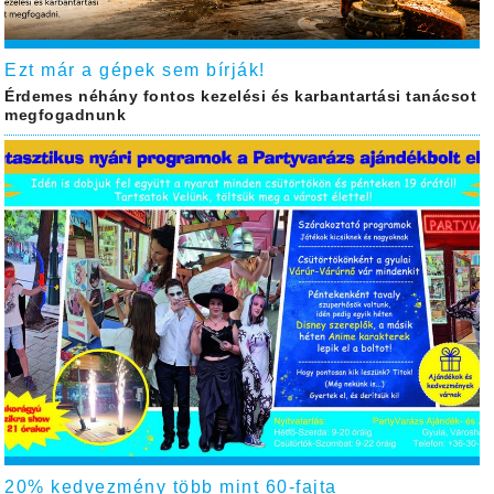
Ezt már a gépek sem bírják!
Érdemes néhány fontos kezelési és karbantartási tanácsot
megfogadnunk
20% kedvezmény több mint 60-fajta