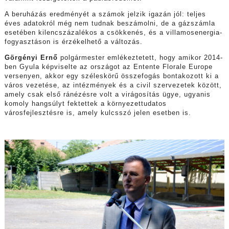
A beruházás eredményét a számok jelzik igazán jól: teljes
éves adatokról még nem tudnak beszámolni, de a gázszámla
esetében kilencszázalékos a csökkenés, és a villamosenergia-
fogyasztáson is érzékelhető a változás.
Görgényi Ernő
polgármester emlékeztetett, hogy amikor 2014-
ben Gyula képviselte az országot az Entente Florale Europe
versenyen, akkor egy széleskörű összefogás bontakozott ki a
város vezetése, az intézmények és a civil szervezetek között,
amely csak első ránézésre volt a virágosítás ügye, ugyanis
komoly hangsúlyt fektettek a környezettudatos
városfejlesztésre is, amely kulcsszó jelen esetben is.