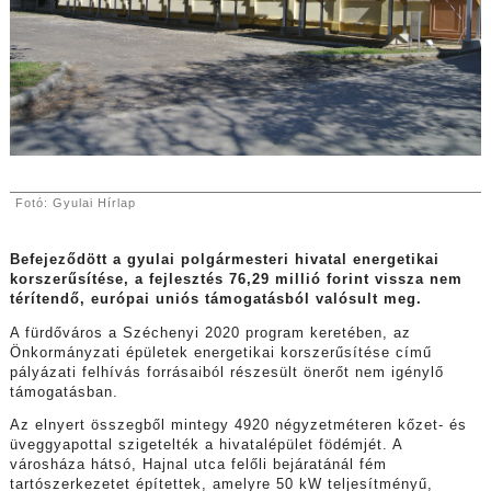
Fotó: Gyulai Hírlap
Befejeződött a gyulai polgármesteri hivatal energetikai
korszerűsítése, a fejlesztés 76,29 millió forint vissza nem
térítendő, európai uniós támogatásból valósult meg.
A fürdőváros a Széchenyi 2020 program keretében, az
Önkormányzati épületek energetikai korszerűsítése című
pályázati felhívás forrásaiból részesült önerőt nem igénylő
támogatásban.
Az elnyert összegből mintegy 4920 négyzetméteren kőzet- és
üveggyapottal szigetelték a hivatalépület födémjét. A
városháza hátsó, Hajnal utca felőli bejáratánál fém
tartószerkezetet építettek, amelyre 50 kW teljesítményű,