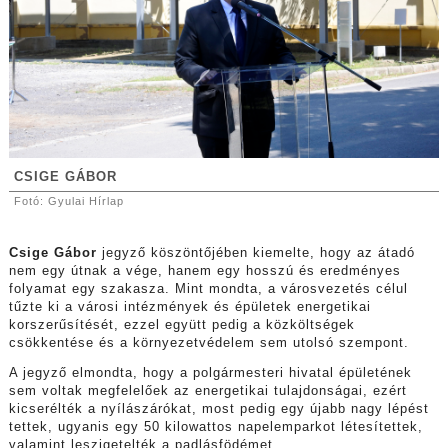
CSIGE GÁBOR
Fotó: Gyulai Hírlap
Csige Gábor
jegyző köszöntőjében kiemelte, hogy az átadó
nem egy útnak a vége, hanem egy hosszú és eredményes
folyamat egy szakasza. Mint mondta, a városvezetés célul
tűzte ki a városi intézmények és épületek energetikai
korszerűsítését, ezzel együtt pedig a közköltségek
csökkentése és a környezetvédelem sem utolsó szempont.
A jegyző elmondta, hogy a polgármesteri hivatal épületének
sem voltak megfelelőek az energetikai tulajdonságai, ezért
kicserélték a nyílászárókat, most pedig egy újabb nagy lépést
tettek, ugyanis egy 50 kilowattos napelemparkot létesítettek,
valamint leszigetelték a padlásfödémet.