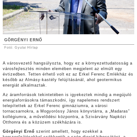
GÖRGÉNYI ERNŐ
Fotó: Gyulai Hírlap
A városvezető hangsúlyozta, hogy ez a környezettudatosság a
városfejlesztés minden elemében megjelent az elmúlt egy
évtizedben. Tetten érhető volt ez az Erkel Ferenc Emlékház és
később az Almásy-kastély felújításánál, ahol geotermikus
energiát alkalmaztak.
Az áramforrások tekintetében is igyekeztek mindig a megújuló
energiaforrásokra támaszkodni, így napelemes rendszert
telepítettek az Erkel Ferenc gimnáziumra, a városi
tornacsarnokra, a Mogyoróssy János könyvtárra, a „Madaras”
kollégiumra, a művelődési központra, a Szivárvány Napközi
Otthonra és a közüzem székházára is.
Görgényi Ernő
szerint amellett, hogy ezekkel a