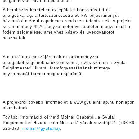
polgármesteri hivatal épületében.
A beruházás keretében az épületet korszerűsítették
energetikailag, a tartószerkezetre 50 kW teljesítményű,
háztartási méretű napelemes rendszert telepítettek. A projekt
során mintegy 4920 négyzetméternyi területen megvalósult a
födém szigetelése, amelyhez kőzet- és üveggyapotot
használtak.
A munkálatok hozzájárulnak az önkormányzat
energiaköltségeinek csökkenéséhez, éves szinten a Gyulai
Polgármesteri Hivatal áramfogyasztásának mintegy
egyharmadát termeli meg a naperőmű.
A projektről bővebb információt a www.gyulaihirlap.hu honlapon
olvashatnak.
További információ kérhető Molnár Csabától, a Gyulai
Polgármesteri Hivatal mérnöki osztályának vezetőjétől (+36-66-
526-870,
molnar@gyula.hu)
.