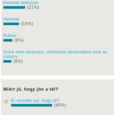
Hetente többször
(21%)
Hetente
(15%)
Ritkán
(9%)
Soha nem olvastam, véletlenül keveredtem erre az
oldalra
(9%)
Miért jó, hogy jön a tél?
Ki mondta azt, hogy jó?
(40%)