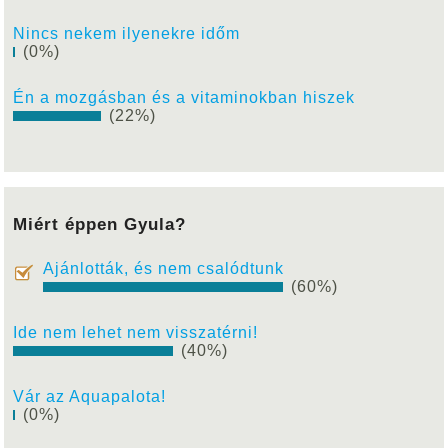
Nincs nekem ilyenekre időm
(0%)
Én a mozgásban és a vitaminokban hiszek
(22%)
Miért éppen Gyula?
Ajánlották, és nem csalódtunk
(60%)
Ide nem lehet nem visszatérni!
(40%)
Vár az Aquapalota!
(0%)