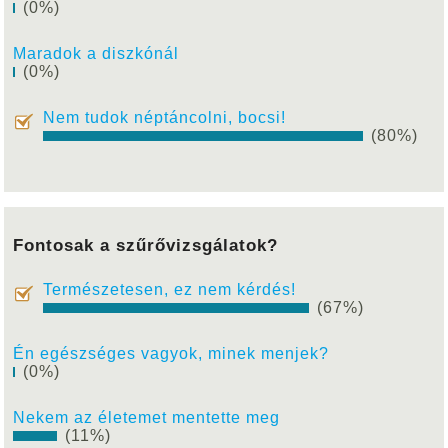
(0%)
Maradok a diszkónál
(0%)
Nem tudok néptáncolni, bocsi!
(80%)
Fontosak a szűrővizsgálatok?
Természetesen, ez nem kérdés!
(67%)
Én egészséges vagyok, minek menjek?
(0%)
Nekem az életemet mentette meg
(11%)