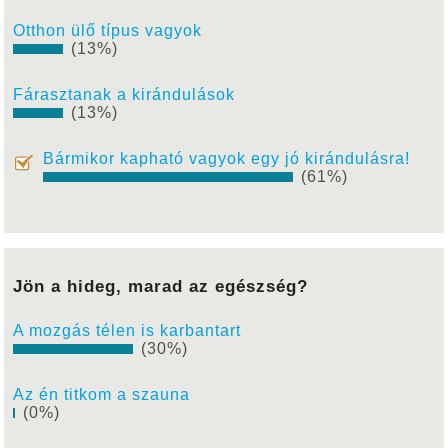
Otthon ülő típus vagyok
(13%)
Fárasztanak a kirándulások
(13%)
Bármikor kapható vagyok egy jó kirándulásra!
(61%)
Jön a hideg, marad az egészség?
A mozgás télen is karbantart
(30%)
Az én titkom a szauna
(0%)