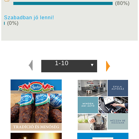
(80%)
Szabadban jó lenni!
(0%)
1-10