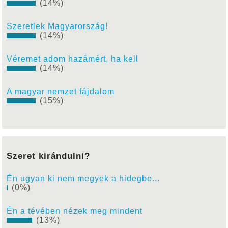
(14%)
Szeretlek Magyarország!
(14%)
Véremet adom hazámért, ha kell
(14%)
A magyar nemzet fájdalom
(15%)
Szeret kirándulni?
Én ugyan ki nem megyek a hidegbe...
(0%)
Én a tévében nézek meg mindent
(13%)