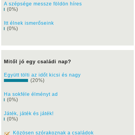
A szépsége messze földön híres
(0%)
Itt élnek ismerőseink
(0%)
Mitől jó egy családi nap?
Együtt tölti az időt kicsi és nagy
(20%)
Ha sokféle élményt ad
(0%)
Játék, játék és játék!
(0%)
Közösen szórakoznak a családok