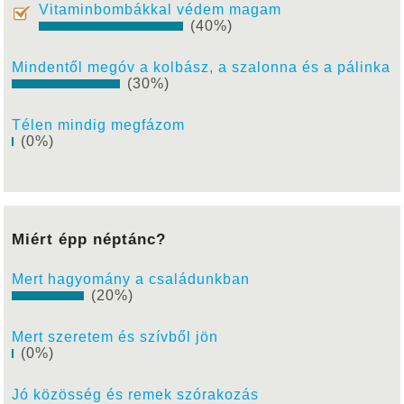
Vitaminbombákkal védem magam
(40%)
Mindentől megóv a kolbász, a szalonna és a pálinka
(30%)
Télen mindig megfázom
(0%)
Miért épp néptánc?
Mert hagyomány a családunkban
(20%)
Mert szeretem és szívből jön
(0%)
Jó közösség és remek szórakozás