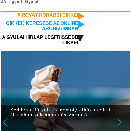
Jó reggelt, Gyula!
A ROVAT KORÁBBI CIKKEI
CIKKEK KERESÉSE AZ ONLINE
ARCHÍVUMBAN
A GYULAI HÍRLAP LEGFRISSEBB
CIKKEI
Kedden a fátyol- és gomolyfelhők mellett
általában sok napsütés várható