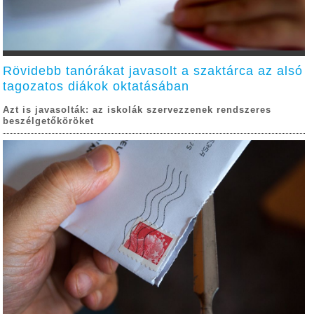
Rövidebb tanórákat javasolt a szaktárca az alsó
tagozatos diákok oktatásában
Azt is javasolták: az iskolák szervezzenek rendszeres
beszélgetőköröket