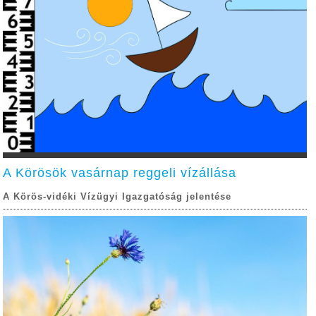
e a
A Körösök vasárnap reggeli vízállása
A Körös-vidéki Vízügyi Igazgatóság jelentése