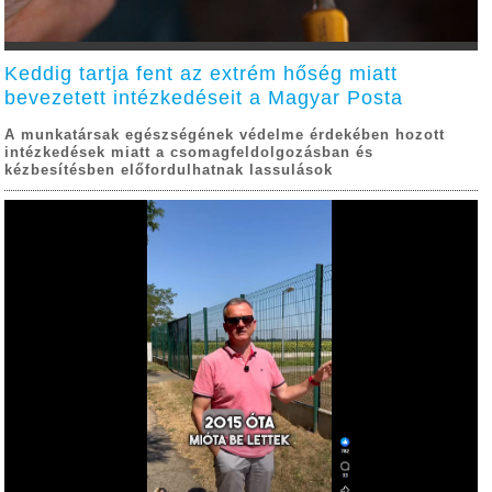
Keddig tartja fent az extrém hőség miatt
bevezetett intézkedéseit a Magyar Posta
A munkatársak egészségének védelme érdekében hozott
intézkedések miatt a csomagfeldolgozásban és
kézbesítésben előfordulhatnak lassulások