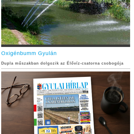
Oxigénbumm Gyulán
Dupla műszakban dolgozik az Élővíz-csatorna csobogója