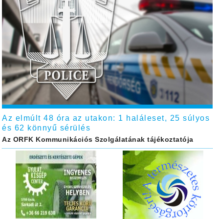
Az elmúlt 48 óra az utakon: 1 haláleset, 25 súlyos
és 62 könnyű sérülés
Az ORFK Kommunikációs Szolgálatának tájékoztatója