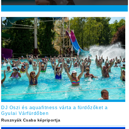
DJ Oszi és aquafitness várta a fürdőzőket a
Gyulai Várfürdőben
Rusznyák Csaba képriportja