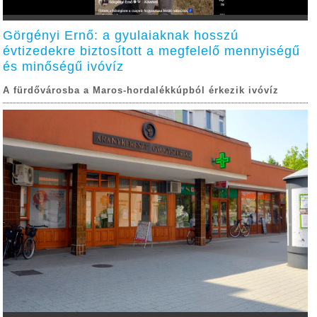
Görgényi Ernő: a gyulaiaknak hosszú
évtizedekre biztosított a megfelelő mennyiségű
és minőségű ivóvíz
A fürdővárosba a Maros-hordalékkúpból érkezik ivóvíz