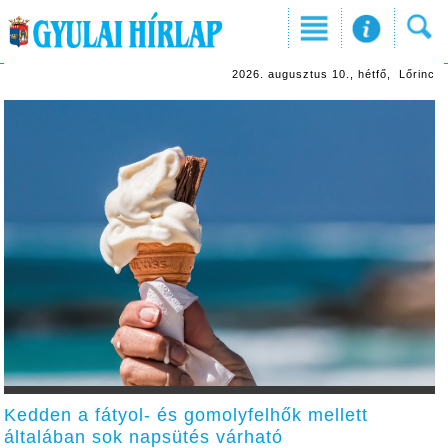
2026. augusztus 10., hétfő, Lőrinc
Kedden a fátyol- és gomolyfelhők mellett
általában sok napsütés várható