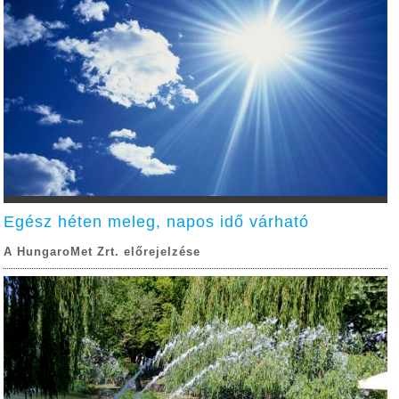
Egész héten meleg, napos idő várható
A HungaroMet Zrt. előrejelzése