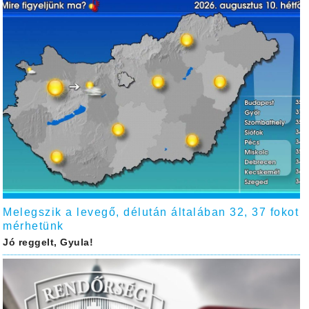
Melegszik a levegő, délután általában 32, 37 fokot
mérhetünk
Jó reggelt, Gyula!