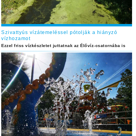
Szivattyús vízátemeléssel pótolják a hiányzó
vízhozamot
Ezzel friss vízkészletet juttatnak az Élővíz-csatornába is