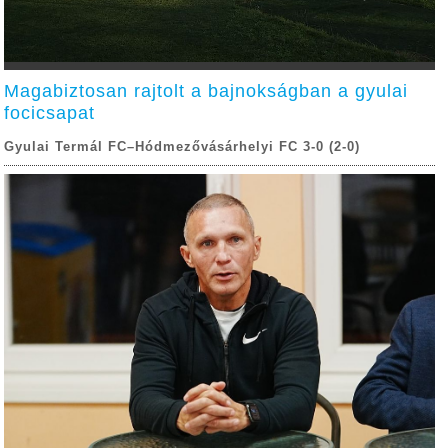
Magabiztosan rajtolt a bajnokságban a gyulai
focicsapat
Gyulai Termál FC–Hódmezővásárhelyi FC 3-0 (2-0)