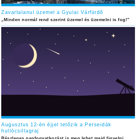
Zavartalanul üzemel a Gyulai Várfürdő
„Minden normál rend szerint üzemel és üzemelni is fog!”
Augusztus 12-én éjjel tetőzik a Perseidák
hullócsillagraj
Részleges napfogyatkozást is meg lehet majd figyelni