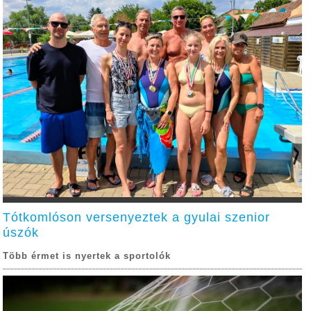
Tótkomlóson versenyeztek a gyulai szenior
úszók
Több érmet is nyertek a sportolók