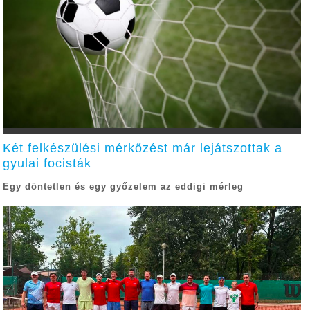
Két felkészülési mérkőzést már lejátszottak a
gyulai focisták
Egy döntetlen és egy győzelem az eddigi mérleg