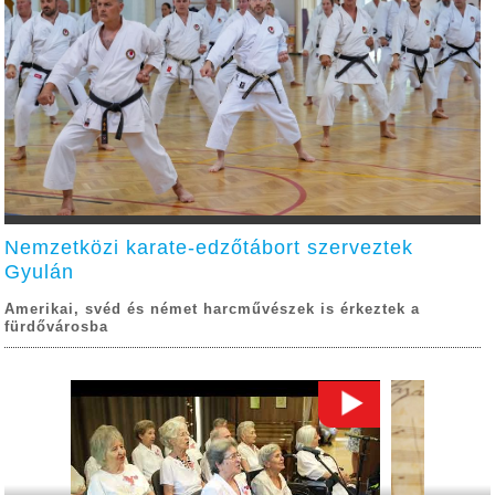
Nemzetközi karate-edzőtábort szerveztek
Gyulán
Amerikai, svéd és német harcművészek is érkeztek a
fürdővárosba