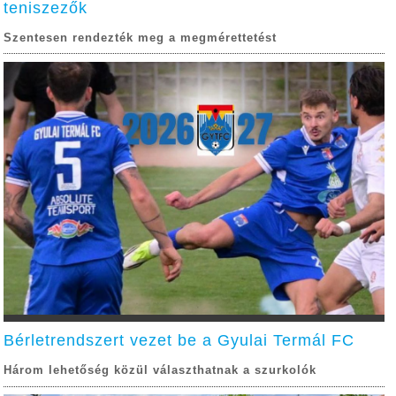
teniszezők
Szentesen rendezték meg a megmérettetést
Bérletrendszert vezet be a Gyulai Termál FC
Három lehetőség közül választhatnak a szurkolók