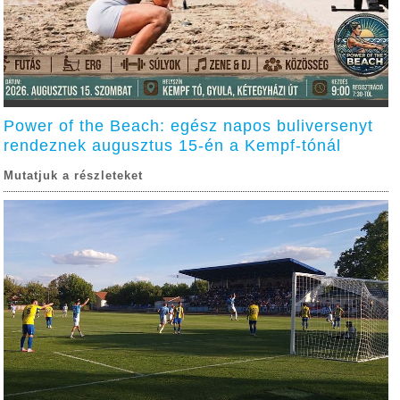
Power of the Beach: egész napos buliversenyt
rendeznek augusztus 15-én a Kempf-tónál
Mutatjuk a részleteket