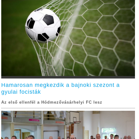
Hamarosan megkezdik a bajnoki szezont a
gyulai focisták
Az első ellenfél a Hódmezővásárhelyi FC lesz