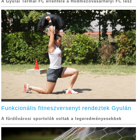
A Gyulai Termál FC ellenfele a Hódmezővásárhelyi FC lesz
Funkcionális fitneszversenyt rendeztek Gyulán
A fürdővárosi sportolók voltak a legeredményesebbek