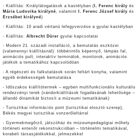
- Kiállítás: Királylátogatások a kastélyban (
I. Ferenc király
és
Mária Ludovika királyné
, valamint
I. Ferenc József király
és
Erzsébet királyné
)
- Kiállítás: 10 aradi vértanú lefegyverzése a gyulai kastélyban
- Kiállítás:
Albrecht Dürer
gyulai kapcsolatai
- Modern 21. századi installáció, a bemutatás eszközei
(valamennyi kiállításnál): többérintős képernyő, lámpás fal,
animációs pult, interaktív terminálok, monitorok, animációs
játékok a tematikához kapcsolódóan
- A régészeti és falkutatások során feltárt konyha, valamint
egyéb érdekességek bemutatása
- Időszakos kiállítótermek – egyben multifunkcionális kulturális
rendezvényi terek (vándorkiállítások fogadásának lehetősége –
állandó dinamikát biztosít a múzeumi tematikának)
- Turisztikai információs pont (turisztikai elosztó szerep),
Békés megyei turisztikai vonzerőleltárral
- Gyermekmegőrző, játszóház és múzeumpedagógiai műhely
történeti enteriőr rekonstrukcióban – történelmi tematikával,
korabeli társasjátékokkal, jelmezekkel