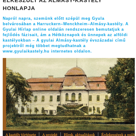
ELKÉSZÜLT AZ ALMÁSY-KASTÉLY
HONLAPJA
Napról napra, szemünk előtt szépül meg Gyula
belvárosában a Harruckern–Wenckheim–Almásy-kastély. A
Gyulai Hírlap online oldalán rendszeresen bemutatjuk a
fejlődés fázisait, ám a Hétköznapok és ünnepek az alföldi
kastélyokban – A gyulai Almásy-kastély évszázadai című
projektről még többet megtudhatnak a
www.gyulaikastely.hu
internetes oldalon.