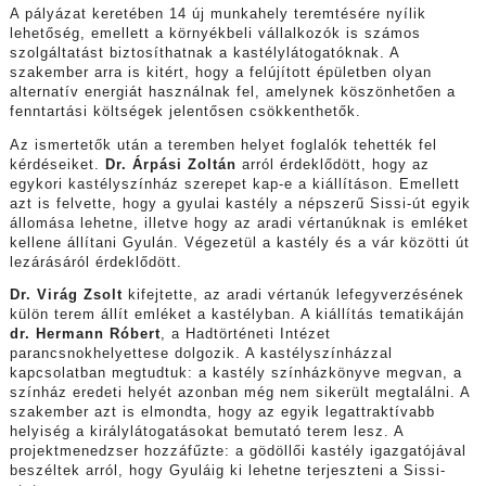
A pályázat keretében 14 új munkahely teremtésére nyílik
lehetőség, emellett a környékbeli vállalkozók is számos
szolgáltatást biztosíthatnak a kastélylátogatóknak. A
szakember arra is kitért, hogy a felújított épületben olyan
alternatív energiát használnak fel, amelynek köszönhetően a
fenntartási költségek jelentősen csökkenthetők.
Az ismertetők után a teremben helyet foglalók tehették fel
kérdéseiket.
Dr. Árpási Zoltán
arról érdeklődött, hogy az
egykori kastélyszínház szerepet kap-e a kiállításon. Emellett
azt is felvette, hogy a gyulai kastély a népszerű Sissi-út egyik
állomása lehetne, illetve hogy az aradi vértanúknak is emléket
kellene állítani Gyulán. Végezetül a kastély és a vár közötti út
lezárásáról érdeklődött.
Dr. Virág Zsolt
kifejtette, az aradi vértanúk lefegyverzésének
külön terem állít emléket a kastélyban. A kiállítás tematikáján
dr. Hermann Róbert
, a Hadtörténeti Intézet
parancsnokhelyettese dolgozik. A kastélyszínházzal
kapcsolatban megtudtuk: a kastély színházkönyve megvan, a
színház eredeti helyét azonban még nem sikerült megtalálni. A
szakember azt is elmondta, hogy az egyik legattraktívabb
helyiség a királylátogatásokat bemutató terem lesz. A
projektmenedzser hozzáfűzte: a gödöllői kastély igazgatójával
beszéltek arról, hogy Gyuláig ki lehetne terjeszteni a Sissi-