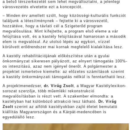
a belső térszerkezetét sem lehet megváltoztatni, a jelenlegi
városvezetés elvetette ezt a koncepciót.
– Minden érv amellett szólt, hogy közösségi-kulturális funkciót
találjunk a létesítménynek – fejtette ki a városvezető,
hozzátéve, hogy a távlati cél a Szigeterőd program
megvalósulása. Mint kifejtette, a program első eleme a vár
felújítása volt, és a kastély felújításával hamarosan a második
elem is megvalósul. Az utolsó lépés az egykori, vízzel
körülvett erődrendszer mai kornak megfelelő kialakítása lesz.
A kastély rehabilitációjának előkészítése után a gyulai
önkormányzat sikeresen pályázott, az elnyert támogatás 100%-
os intenzitású, azaz nem igényel önerőt. A polgármester a
projektet ismertetve kiemelte: az előzetes számítások szerint
a kastély önkormányzati támogatás nélkül is fenntartható lesz.
A projektmenedzser,
dr. Virág Zsolt
, a Magyar Kastélylexikon-
sorozat szerzője, több műemléki rekonstrukció
megvalósításban is részt vett. A szakember elmondta: a
kastélyban hat különböző attrakció lesz látható.
Dr. Virág
Zsolt
szerint az alföldi kastélyokban zajló életet bemutató
kiállítás Magyarországon és a Kárpát-medencében is
egyedülálló lesz.