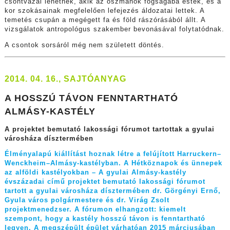
csontvázai lehetnek, akik az oszmánok fogságába estek, és a
kor szokásainak megfelelően lefejezés áldozatai lettek. A
temetés csupán a megégett fa és föld rászórásából állt. A
vizsgálatok antropológus szakember bevonásával folytatódnak.
A csontok sorsáról még nem született döntés.
2014. 04. 16., SAJTÓANYAG
A HOSSZÚ TÁVON FENNTARTHATÓ
ALMÁSY-KASTÉLY
A projektet bemutató lakossági fórumot tartottak a gyulai
városháza dísztermében
Élményalapú kiállítást hoznak létre a felújított Harruckern–
Wenckheim–Almásy-kastélyban. A Hétköznapok és ünnepek
az alföldi kastélyokban – A gyulai Almásy-kastély
évszázadai című projektet bemutató lakossági fórumot
tartott a gyulai városháza dísztermében dr. Görgényi Ernő,
Gyula város polgármestere és dr. Virág Zsolt
projektmenedzser. A fórumon elhangzott: kiemelt
szempont, hogy a kastély hosszú távon is fenntartható
legyen. A megszépült épület várhatóan 2015 márciusában