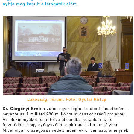
nyitja meg kapuit a látogatók előtt.
Lakossági fórum. Fotó: Gyulai Hírlap
Dr. Görgényi Ernő
a város egyik legfontosabb fejlesztésének
nevezte az 1 milliárd 986 millió forint összköltségű projektet.
Az előzményeket ismertetve elmondta: korábban az is
felvetődött, hogy gyógyszállót alakítanak ki a kastélyban.
Mivel olyan országosan védett műemlékről van szó, amelynek