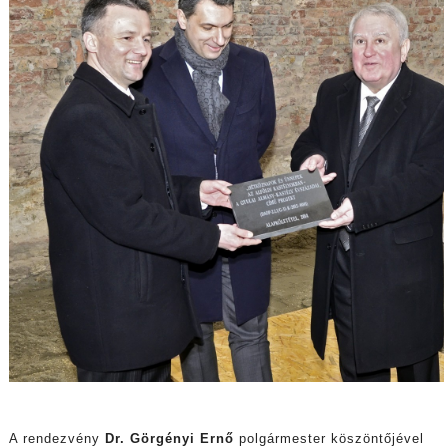
A rendezvény
Dr. Görgényi Ernő
polgármester köszöntőjével