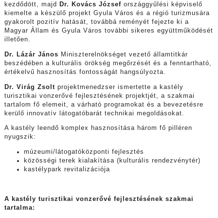
kezdődött, majd
Dr. Kovács József
országgyűlési képviselő
kiemelte a készülő projekt Gyula Város és a régió turizmusára
gyakorolt pozitív hatását, továbbá reményét fejezte ki a
Magyar Állam és Gyula Város további sikeres együttműködését
illetően.
Dr. Lázár János
Miniszterelnökséget vezető államtitkár
beszédében a kulturális örökség megőrzését és a fenntartható,
értékelvű hasznosítás fontosságát hangsúlyozta.
Dr. Virág Zsolt
projektmenedzser ismertette a kastély
turisztikai vonzerővé fejlesztésének projektjét, a szakmai
tartalom fő elemeit, a várható programokat és a bevezetésre
kerülő innovatív látogatóbarát technikai megoldásokat.
A kastély leendő komplex hasznosítása három fő pilléren
nyugszik:
múzeumi/látogatóközponti fejlesztés
közösségi terek kialakítása (kulturális rendezvénytér)
kastélypark revitalizációja
A kastély turisztikai vonzerővé fejlesztésének szakmai
tartalma: