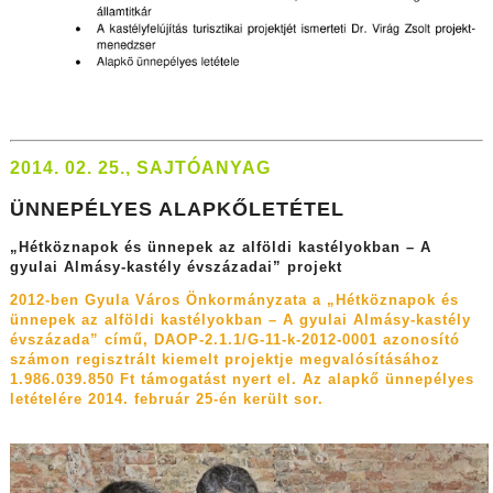
2014. 02. 25., SAJTÓANYAG
ÜNNEPÉLYES ALAPKŐLETÉTEL
„Hétköznapok és ünnepek az alföldi kastélyokban –
A
gyulai Almásy-kastély évszázadai” projekt
2012-ben Gyula Város Önkormányzata a „Hétköznapok és
ünnepek az alföldi kastélyokban – A gyulai Almásy-kastély
évszázada” című, DAOP-2.1.1/G-11-k-2012-0001 azonosító
számon regisztrált kiemelt projektje megvalósításához
1.986.039.850 Ft támogatást nyert el. Az alapkő ünnepélyes
letételére 2014. február 25-én került sor.