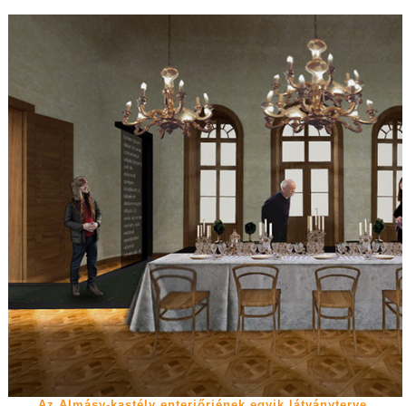
Az Almásy-kastély enteriőrjének egyik látványterve