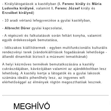
- Királylátogatások a kastélyban (
I. Ferenc király
és
Mária
Ludovika királyné
, valamint
I. Ferenc József
király és
Erzsébet királyné
)
- 10 aradi vértanú lefegyverzése a gyulai kastélyban,
-
Albrecht Dürer
gyulai kapcsolatai,
- A régészeti és falkutatások során feltárt konyha, valamint
egyéb érdekességek bemutatása,
- Időszakos kiállítótermek - egyben multifunkcionális kulturális
rendezvényi terek (vándorkiállítások fogadásának lehetősége -
állandó dinamikát biztosít a múzeumi tematikának)
A helyi kézműves termékek bemutatkozására a kastély
cukrászdájában, kávézójában valamint az ajándékboltban lesz
lehetőség. A kastély kertje a látogatók és a gyulai lakosok
számára ideális pihenőhely lesz, az ingyenes wifi
elérhetőséggel az élmények rögtön megoszthatóak lesznek.