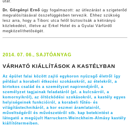
utat.
Dr. Görgényi Ernő
úgy fogalmazott: az útlezárást a szigeterőd
megvalósításával összefüggésben tervezik. Ehhez szükség
lesz arra, hogy a Tiborc utca felől biztosítsák a kétirányú
közlekedést, illetve az Erkel Hotel és a Gyulai Várfürdő
megközelíthetőségét.
2014. 07. 06., SAJTÓANYAG
VÁRHATÓ KIÁLLÍTÁSOK A KASTÉLYBAN
Az épület falai között zajló egykoron nyüzsgő életről így
például a korabeli étkezési szokásokról, az ételekről, a
birtokos család és a személyzet napirendjéről, a
személyzet tagjainak feladatáról (pl. a kulcsárról, a
komornyikról), az öltözködési szokásokról, a kastély egyes
helyiségeinek funkcióiról, a korabeli fűtés- és
világítástechnikáról, a kor eszmei áramlatairól,
műveltségéről és művészetéről stb. kap betekintést a
látogató a megújult Harruckern-Weinckheim-Almásy kastély
kiállítótermeiben.