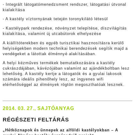
- Integrált látogatómenedzsment rendszer, látogatási útvonal
kialakítása
- A kastély víztornyának tetején toronykilátó létesül
- Kastélypark rendezése, növényzet telepítése, díszvilágítás
kialakítása, valamint új utcabútorok elhelyezése
A kiállítóterekben és egyéb turisztikai hasznosításra kerülő
helyiségekben modern technikai berendezések segítik majd a
vendégeket a látottak élménnyé alakításában.
A helyi kézműves termékek bemutatkozására a kastély
cukrászdájában, kávézójában valamint az ajándékboltban lesz
lehetőség. A kastély kertje a látogatók és a gyulai lakosok
számára ideális pihenőhely lesz, az ingyenes wifi
elérhetőséggel az élmények rögtön megoszthatóak lesznek.
2014. 03. 27., SAJTÓANYAG
RÉGÉSZETI FELTÁRÁS
„Hétköznapok és ünnepek az alföldi kastélyokban –
A