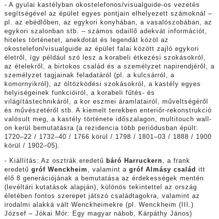
- A gyulai kastélyban okostelefonos/visualguide-os vezetés
segítségével az épület egyes pontjain elhelyezett számoknál –
pl. az ebédlőben, az egykori konyhában, a vasalószobában, az
egykori szalonban stb. – számos odaillő adekvát információt,
hiteles történetet, anekdotát és legendát közöl az
okostelefon/visualguide az épület falai között zajló egykori
életről, így például szó lesz a korabeli étkezési szokásokról,
az ételekről, a birtokos család és a személyzet napirendjéről, a
személyzet tagjainak feladatáról (pl. a kulcsárról, a
komornyikról), az öltözködési szokásokról, a kastély egyes
helyiségeinek funkcióiról, a korabeli fűtés- és
világítástechnikáról, a kor eszmei áramlatairól, műveltségéről
és művészetéről stb. A kiemelt terekben enteriőr-rekonstrukció
valósult meg, a kastély története időszalagon, multitouch wall-
on kerül bemutatásra (a rezidencia több periódusban épült:
1720–22 / 1732–40 / 1766 körül / 1798 / 1801–03 / 1888 / 1900
körül / 1902–05).
- Kiállítás: Az osztrák eredetű
báró Harruckern
, a frank
eredetű
gróf Wenckheim
, valamint a
gróf Almásy család
itt
élő 8 generációjának a bemutatása az érdekességek mentén
(levéltári kutatások alapján), különös tekintettel az ország
életében fontos szerepet játszó családtagokra, valamint az
irodalmi alakká vált Wenckheimekre (pl. Wenckheim (III.)
József – Jókai Mór: Egy magyar nábob, Kárpáthy János)