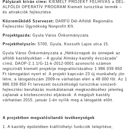
Pályázati kiírás címe:
KIEMELT PROJEKT FELHÍVÁS a DÉL-
ALFÖLDI OPERATÍV PROGRAM Kiemelt turisztikai termék –
és attrakciók fejlesztése
Közreműködő Szervezet:
DARFÜ Dél-Alföldi Regionális
Fejlesztési Ügynökség Nonprofit Kft.
Projektgazda:
Gyula Város Önkormányzata
Projekthelyszín:
5700, Gyula, Kossuth Lajos utca 15.
Gyula Város Önkormányzata a „Hétköznapok és ünnepek az
alföldi kastélyokban – A gyulai Almásy-kastély évszázada”
című, DAOP-2.1.1/G-11-k-2012-0001 azonosító számon
regisztrált kiemelt projektje megvalósításához 1 986 039 850
Ft támogatást nyert el. A projekt kapcsán 23 új munkahely jön
létre, a látogatószám 2009-re várhatóan eléri a 48 000 főt. Az 1
986 039 850 Ft tervezett összköltségű turisztikai vonzerő-
fejlesztési beruházás munkálatainak megkezdéséhez jelenleg
zajlanak a közbeszerzési eljárások. A megújult kastély
várhatóan 2015. január 1-én nyílik meg a látogatók előtt.
A projektben megvalósítandó tevékenységek
1. A kastély épületében kiállítóhelyi funkciók telepítése,