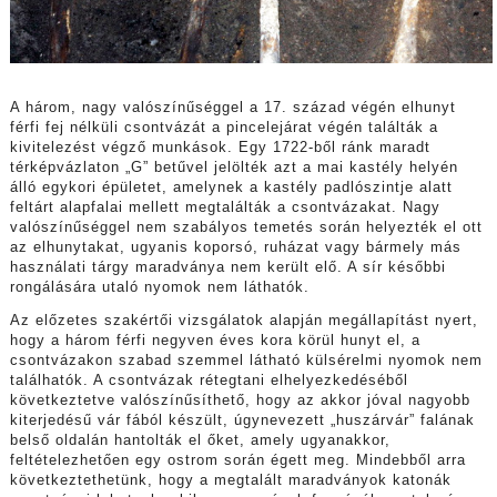
A három, nagy valószínűséggel a 17. század végén elhunyt
férfi fej nélküli csontvázát a pincelejárat végén találták a
kivitelezést végző munkások. Egy 1722-ből ránk maradt
térképvázlaton „G” betűvel jelölték azt a mai kastély helyén
álló egykori épületet, amelynek a kastély padlószintje alatt
feltárt alapfalai mellett megtalálták a csontvázakat. Nagy
valószínűséggel nem szabályos temetés során helyezték el ott
az elhunytakat, ugyanis koporsó, ruházat vagy bármely más
használati tárgy maradványa nem került elő. A sír későbbi
rongálására utaló nyomok nem láthatók.
Az előzetes szakértői vizsgálatok alapján megállapítást nyert,
hogy a három férfi negyven éves kora körül hunyt el, a
csontvázakon szabad szemmel látható külsérelmi nyomok nem
találhatók. A csontvázak rétegtani elhelyezkedéséből
következtetve valószínűsíthető, hogy az akkor jóval nagyobb
kiterjedésű vár fából készült, úgynevezett „huszárvár” falának
belső oldalán hantolták el őket, amely ugyanakkor,
feltételezhetően egy ostrom során égett meg. Mindebből arra
következtethetünk, hogy a megtalált maradványok katonák