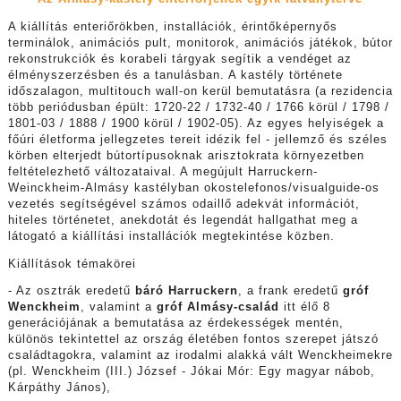
A kiállítás enteriőrökben, installációk, érintőképernyős
terminálok, animációs pult, monitorok, animációs játékok, bútor
rekonstrukciók és korabeli tárgyak segítik a vendéget az
élményszerzésben és a tanulásban. A kastély története
időszalagon, multitouch wall-on kerül bemutatásra (a rezidencia
több periódusban épült: 1720-22 / 1732-40 / 1766 körül / 1798 /
1801-03 / 1888 / 1900 körül / 1902-05). Az egyes helyiségek a
főúri életforma jellegzetes tereit idézik fel - jellemző és széles
körben elterjedt bútortípusoknak arisztokrata környezetben
feltételezhető változataival. A megújult Harruckern-
Weinckheim-Almásy kastélyban okostelefonos/visualguide-os
vezetés segítségével számos odaillő adekvát információt,
hiteles történetet, anekdotát és legendát hallgathat meg a
látogató a kiállítási installációk megtekintése közben.
Kiállítások témakörei
- Az osztrák eredetű
báró Harruckern
, a frank eredetű
gróf
Wenckheim
, valamint a
gróf Almásy-család
itt élő 8
generációjának a bemutatása az érdekességek mentén,
különös tekintettel az ország életében fontos szerepet játszó
családtagokra, valamint az irodalmi alakká vált Wenckheimekre
(pl. Wenckheim (III.) József - Jókai Mór: Egy magyar nábob,
Kárpáthy János),