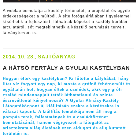
A weblap bemutatja a kastély történetét, a projektet és egyéb
érdekességeket a múltból. A site fotógalériájában figyelemmel
kísérhetik a fejlesztést, láthatnak képeket a kastély korábbi
arculatáról, sőt megtekinthetik a készülő beruházás terveit,
látványterveit is.
2014. 10. 28., SAJTÓANYAG
A HÁTSÓ FERTÁLY A GYULAI KASTÉLYBAN
Hogyan éltek egy kastélyban? Ki fűtötte a kályhákat, hány
liter víz fogyott egy nap, ki mosta a grófnő fehérneműit és
egyáltalán hol, hogyan éltek a cselédek, akik egy grófi
család mindennapjait tették láthatatlanul és szinte
észrevétlenül kényelmessé? A Gyulai Almásy-Kastély
Látogatóközpont új kiállításán ezekre a kérdésekre is
választ kapunk. A kiállítás tematikája nem áll meg a
pompás terek, falfestmények és a családtörténet
bemutatásánál, hanem végigvezeti a látogatót az
arisztokrata világ életének ezen eldugott és alig kutatott
területén is.