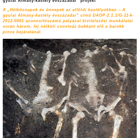
gyulai Almásy-kastély évszázadai” projekt
A „Hétköznapok és ünnepek az alföldi kastélyokban – A
gyulai Almásy-kastély évszázadai” című
DAOP-2.1.1/G-11-k-
2012-0001 azonosítószámú pályázat kivitelezési munkálatai
során három, fej nélküli csontváz bukkant elő a barokk
pince bejáratánál.