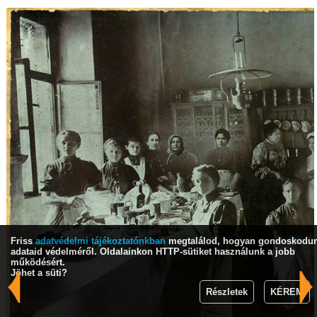
Friss
adatvédelmi tájékoztatónkban
megtalálod, hogyan gondoskodu
adataid védelméről. Oldalainkon HTTP-sütiket használunk a jobb
működésért.
Jöhet a süti?
Részletek
KÉREM