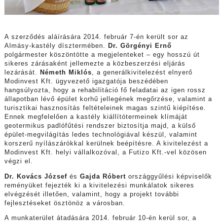
A szerződés aláírására 2014. február 7-én került sor az
Almásy-kastély dísztermében.
Dr. Görgényi Ernő
polgármester köszöntötte a megjelenteket – egy hosszú út
sikeres zárásaként jellemezte a közbeszerzési eljárás
lezárását.
Németh Miklós
, a generálkivitelezést elnyerő
Modinvest Kft. ügyvezető igazgatója beszédében
hangsúlyozta, hogy a rehabilitáció fő feladatai az igen rossz
állapotban lévő épület korhű jellegének megőrzése, valamint a
turisztikai hasznosítás feltételeinek magas szintű kiépítése.
Ennek megfelelően a kastély kiállítótermeinek klímáját
geotermikus padlófűtési rendszer biztosítja majd, a külső
épület-megvilágítás ledes technológiával készül, valamint
korszerű nyílászárókkal kerülnek beépítésre. A kivitelezést a
Modinvest Kft. helyi vállalkozóval, a Futizo Kft.-vel közösen
végzi el.
Dr. Kovács József
és
Gajda Róbert
országgyűlési képviselők
reményüket fejezték ki a kivitelezési munkálatok sikeres
elvégzését illetően, valamint, hogy a projekt további
fejlesztéseket ösztönöz a városban.
A munkaterület átadására 2014. február 10-én kerül sor, a