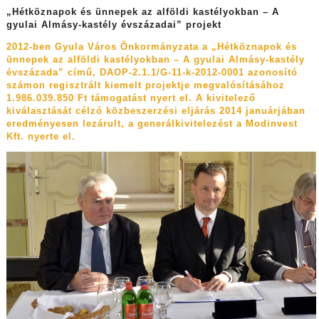
„Hétköznapok és ünnepek az alföldi kastélyokban –
A
gyulai Almásy-kastély évszázadai” projekt
2012-ben Gyula Város Önkormányzata a „Hétköznapok és
ünnepek az alföldi kastélyokban – A gyulai Almásy-kastély
évszázada” című, DAOP-2.1.1/G-11-k-2012-0001 azonosító
számon regisztrált kiemelt projektje megvalósításához
1.986.039.850 Ft támogatást nyert el. A kivitelező
kiválasztását célzó közbeszerzési eljárás 2014 januárjában
eredményesen lezárult, a generálkivitelezést a Modinvest
Kft. nyerte
el.