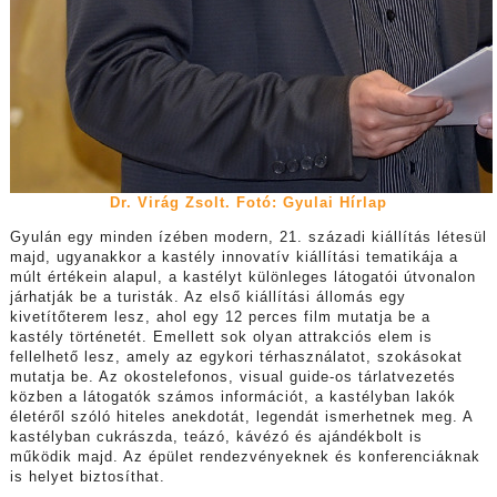
Dr. Virág Zsolt. Fotó: Gyulai Hírlap
Gyulán egy minden ízében modern, 21. századi kiállítás létesül
majd, ugyanakkor a kastély innovatív kiállítási tematikája a
múlt értékein alapul, a kastélyt különleges látogatói útvonalon
járhatják be a turisták. Az első kiállítási állomás egy
kivetítőterem lesz, ahol egy 12 perces film mutatja be a
kastély történetét. Emellett sok olyan attrakciós elem is
fellelhető lesz, amely az egykori térhasználatot, szokásokat
mutatja be. Az okostelefonos, visual guide-os tárlatvezetés
közben a látogatók számos információt, a kastélyban lakók
életéről szóló hiteles anekdotát, legendát ismerhetnek meg. A
kastélyban cukrászda, teázó, kávézó és ajándékbolt is
működik majd. Az épület rendezvényeknek és konferenciáknak
is helyet biztosíthat.