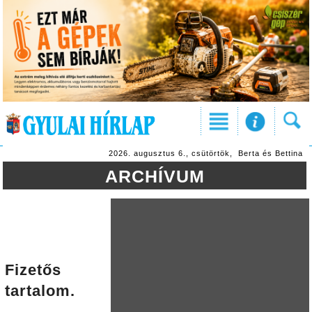
2026. augusztus 6., csütörtök, Berta és Bettina
ARCHÍVUM
Fizetős
tartalom.