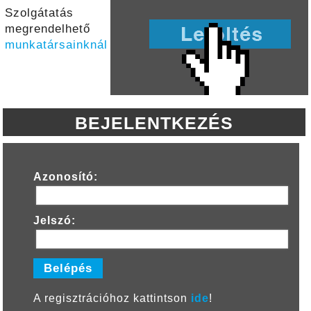
Szolgátatás
megrendelhető
munkatársainknál
BEJELENTKEZÉS
Azonosító:
Jelszó:
A regisztrációhoz kattintson
ide
!