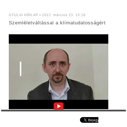
GYULAI HÍRLAP • 2022. március 23. 15:18
Szemléletváltással a klímatudatosságért