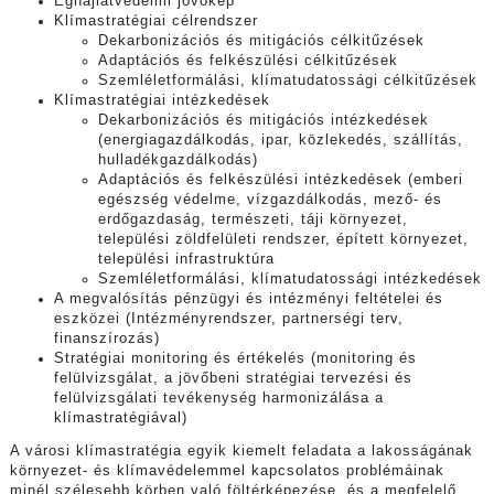
Éghajlatvédelmi jövőkép
Klímastratégiai célrendszer
Dekarbonizációs és mitigációs célkitűzések
Adaptációs és felkészülési célkitűzések
Szemléletformálási, klímatudatossági célkitűzések
Klímastratégiai intézkedések
Dekarbonizációs és mitigációs intézkedések
(energiagazdálkodás, ipar, közlekedés, szállítás,
hulladékgazdálkodás)
Adaptációs és felkészülési intézkedések (emberi
egészség védelme, vízgazdálkodás, mező- és
erdőgazdaság, természeti, táji környezet,
települési zöldfelületi rendszer, épített környezet,
települési infrastruktúra
Szemléletformálási, klímatudatossági intézkedések
A megvalósítás pénzügyi és intézményi feltételei és
eszközei (Intézményrendszer, partnerségi terv,
finanszírozás)
Stratégiai monitoring és értékelés (monitoring és
felülvizsgálat, a jövőbeni stratégiai tervezési és
felülvizsgálati tevékenység harmonizálása a
klímastratégiával)
A városi klímastratégia egyik kiemelt feladata a lakosságának
környezet- és klímavédelemmel kapcsolatos problémáinak
minél szélesebb körben való föltérképezése, és a megfelelő