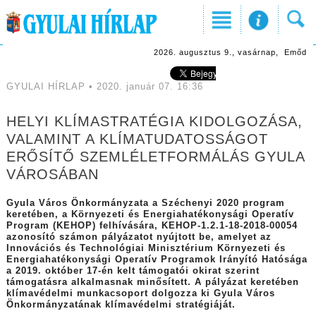
2026. augusztus 9., vasárnap, Emőd
GYULAI HÍRLAP • 2020. január 07. 16:36
HELYI KLÍMASTRATÉGIA KIDOLGOZÁSA,
VALAMINT A KLÍMATUDATOSSÁGOT
ERŐSÍTŐ SZEMLÉLETFORMÁLÁS GYULA
VÁROSÁBAN
Gyula Város Önkormányzata a Széchenyi 2020 program
keretében, a Környezeti és Energiahatékonysági Operatív
Program (KEHOP) felhívására, KEHOP-1.2.1-18-2018-00054
azonosító számon pályázatot nyújtott be, amelyet az
Innovációs és Technológiai Minisztérium Környezeti és
Energiahatékonysági Operatív Programok Irányító Hatósága
a 2019. október 17-én kelt támogatói okirat szerint
támogatásra alkalmasnak minősített. A pályázat keretében
klímavédelmi munkacsoport dolgozza ki Gyula Város
Önkormányzatának klímavédelmi stratégiáját.