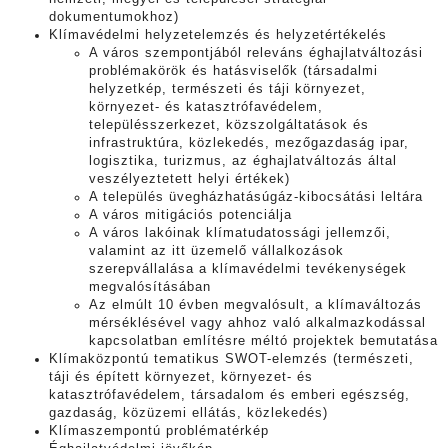
dokumentumokhoz)
Klímavédelmi helyzetelemzés és helyzetértékelés
A város szempontjából releváns éghajlatváltozási
problémakörök és hatásviselők (társadalmi
helyzetkép, természeti és táji környezet,
környezet- és katasztrófavédelem,
településszerkezet, közszolgáltatások és
infrastruktúra, közlekedés, mezőgazdaság ipar,
logisztika, turizmus, az éghajlatváltozás által
veszélyeztetett helyi értékek)
A település üvegházhatásúgáz-kibocsátási leltára
A város mitigációs potenciálja
A város lakóinak klímatudatossági jellemzői,
valamint az itt üzemelő vállalkozások
szerepvállalása a klímavédelmi tevékenységek
megvalósításában
Az elmúlt 10 évben megvalósult, a klímaváltozás
mérséklésével vagy ahhoz való alkalmazkodással
kapcsolatban említésre méltó projektek bemutatása
Klímaközpontú tematikus SWOT-elemzés (természeti,
táji és épített környezet, környezet- és
katasztrófavédelem, társadalom és emberi egészség,
gazdaság, közüzemi ellátás, közlekedés)
Klímaszempontú problématérkép