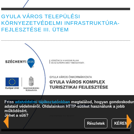
GYULA VÁROS TELEPÜLÉSI
KÖRNYEZETVÉDELMI INFRASTRUKTÚRA-
FEJLESZTÉSE III. ÜTEM
Friss
adatvédelmi tájékoztatónkban
megtalálod, hogyan gondoskodu
adataid védelméről. Oldalainkon HTTP-sütiket használunk a jobb
működésért.
Jöhet a süti?
Részletek
KÉREM