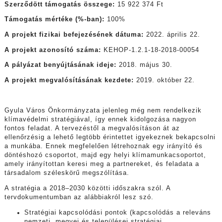
Szerződött támogatás összege:
15 922 374 Ft
Támogatás mértéke (%-ban):
100%
A projekt fizikai befejezésének dátuma:
2022. április 22.
A projekt azonosító száma:
KEHOP-1.2.1-18-2018-00054
A pályázat benyújtásának ideje:
2018. május 30.
A projekt megvalósításának kezdete:
2019. október 22.
Gyula Város Önkormányzata jelenleg még nem rendelkezik
klímavédelmi stratégiával, így ennek kidolgozása nagyon
fontos feladat. A tervezéstől a megvalósításon át az
ellenőrzésig a lehető legtöbb érintettet igyekeznek bekapcsolni
a munkába. Ennek megfelelően létrehoznak egy irányító és
döntéshozó csoportot, majd egy helyi klímamunkacsoportot,
amely irányítottan keresi meg a partnereket, és feladata a
társadalom széleskörű megszólítása.
A stratégia a 2018–2030 közötti időszakra szól. A
tervdokumentumban az alábbiakról lesz szó.
Stratégiai kapcsolódási pontok (kapcsolódás a releváns
nemzeti, megyei és települései stratégiai