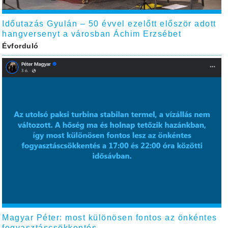
Időutazás Gyulán – 50 évvel ezelőtt először adott
hangversenyt a városban Áchim Erzsébet
Évforduló
Magyar Péter: most különösen fontos az önkéntes
fogyasztáscsökkentés