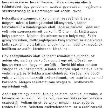
beszerzésére és leszállítására. Látva kollégáim éhező
tekinteteket, úgy gondoltam, autóval gyorsabban megjárom a
szerkesztőség és a Hamburger Bár közötti távot.
Felcsillant a szemem, ritka pillanat részesének éreztem
magam, mivel a körforgalomból kikanyarodva éppen
felszabadult a hamburgeres előtti legelső parkoló. Soha nem
volt még szerencsém ott parkolni. Örültem hát kiváltságos
helyzetemnek. Minden tiszteletem azé a helyé volt. Ezért
gyönyörű ívben, méltóságteljesen kanyarodtam rá a parkolóra.
Lelki szemeim előtt láttam, ahogy finoman lassítok, megállok,
leállítom az autót, körülnézek, kiszállok…
Egy szempillantás alatt változott rémálommá minden. Az
autóm elé, az üres parkolóba ugrott egy nő. Először nem
igazán értettem, hogy mi történik… Rövid idő alatt minden
világossá vált számomra: a bátor amazon saját testével vette
védelme alá és birtokba a parkolóhelyet. Kezében kis vödör
volt, a vödörben használt szárazelemek, ezt tette le a parkoló
közepére. Mérges tekintetét rám szegezte. Testbeszéde
egyértelmű volt.
Azért tettem egy próbát. Utólag belátom, nem kellett volna. A
felvértezett amazon nem hátrált, non verbalitása verbalitásba
csapott át. Voltam én ott és akkor minden, csak szép és
rendes fiú nem. Beláttam esélytelenségem: az a (köz)parkoló