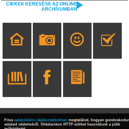
CIKKEK KERESÉSE AZ ONLINE
ARCHÍVUMBAN
Friss
adatvédelmi tájékoztatónkban
megtalálod, hogyan gondoskodu
HÍREK
KULTÚRA
INTERJÚ
SPORT
adataid védelméről. Oldalainkon HTTP-sütiket használunk a jobb
PUBLICISZTIKA
MAGAZIN
működésért.