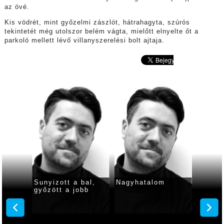
az övé.
Kis vödrét, mint győzelmi zászlót, hátrahagyta, szúrós
tekintetét még utolszor belém vágta, mielőtt elnyelte őt a
parkoló mellett lévő villanyszerelési bolt ajtaja.
Sunyizott a bal,
Nagyhatalom
A balo
győzött a jobb
beisme
nem ak
belefu
méret