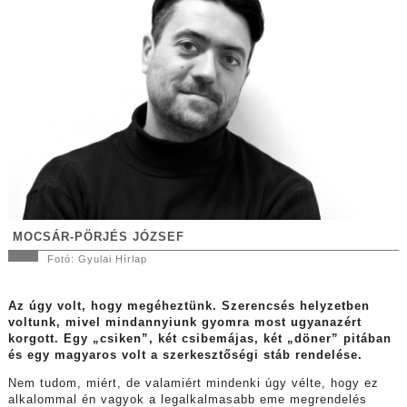
MOCSÁR-PÖRJÉS JÓZSEF
Fotó: Gyulai Hírlap
Az úgy volt, hogy megéheztünk. Szerencsés helyzetben
voltunk, mivel mindannyiunk gyomra most ugyanazért
korgott. Egy „csiken”, két csibemájas, két „döner” pitában
és egy magyaros volt a szerkesztőségi stáb rendelése.
Nem tudom, miért, de valamiért mindenki úgy vélte, hogy ez
alkalommal én vagyok a legalkalmasabb eme megrendelés