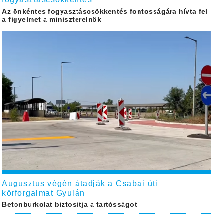
Az önkéntes fogyasztáscsökkentés fontosságára hívta fel
a figyelmet a miniszterelnök
Augusztus végén átadják a Csabai úti
körforgalmat Gyulán
Betonburkolat biztosítja a tartósságot