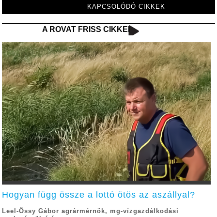
KAPCSOLÓDÓ CIKKEK
A ROVAT FRISS CIKKEI
Hogyan függ össze a lottó ötös az aszállyal?
Leel-Őssy Gábor agrármérnök, mg-vízgazdálkodási