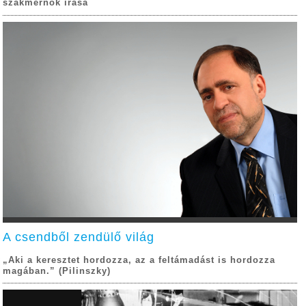
szakmérnök írása
A csendből zendülő világ
„Aki a keresztet hordozza, az a feltámadást is hordozza
magában.” (Pilinszky)