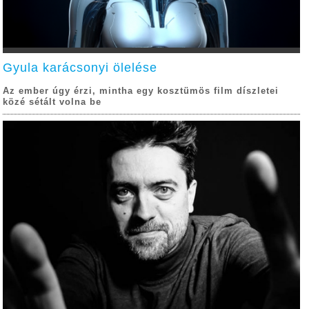
Gyula karácsonyi ölelése
Az ember úgy érzi, mintha egy kosztümös film díszletei
közé sétált volna be