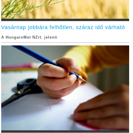
Vasárnap jobbára felhőtlen, száraz idő várható
A HungaroMet NZrt. jelenti