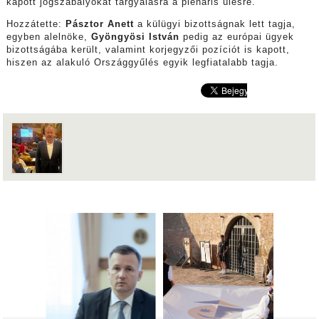
kapott jogszabályokat tárgyalásra a plenáris ülésre.
Hozzátette:
Pásztor Anett
a külügyi bizottságnak lett tagja,
egyben alelnöke,
Gyöngyösi István
pedig az európai ügyek
bizottságába került, valamint korjegyzői pozíciót is kapott,
hiszen az alakuló Országgyűlés egyik legfiatalabb tagja.