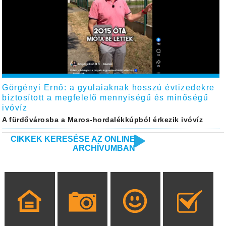
Görgényi Ernő: a gyulaiaknak hosszú évtizedekre
biztosított a megfelelő mennyiségű és minőségű
ivóvíz
A fürdővárosba a Maros-hordalékkúpból érkezik ivóvíz
CIKKEK KERESÉSE AZ ONLINE
ARCHÍVUMBAN