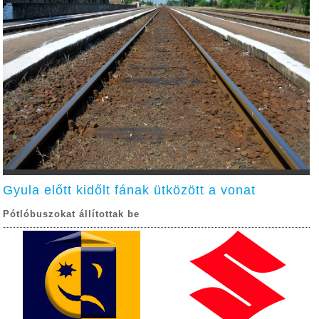
Gyula előtt kidőlt fának ütközött a vonat
Pótlóbuszokat állítottak be