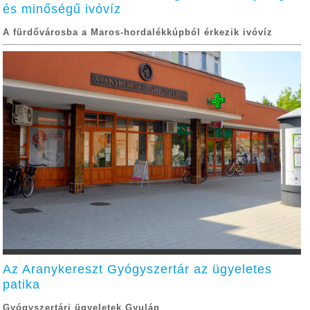
és minőségű ivóvíz
A fürdővárosba a Maros-hordalékkúpból érkezik ivóvíz
Az Aranykereszt Gyógyszertár az ügyeletes
patika
Gyógyszertári ügyeletek Gyulán