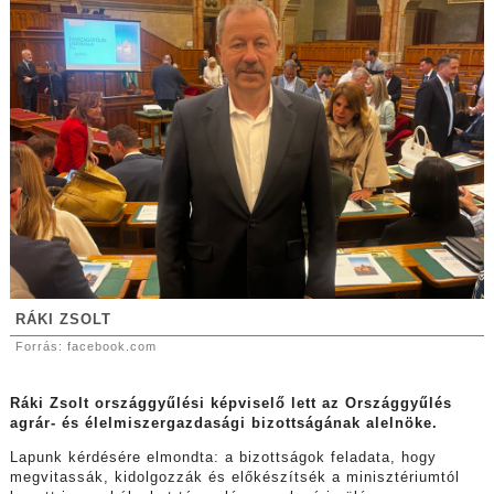
RÁKI ZSOLT
Forrás: facebook.com
Ráki Zsolt országgyűlési képviselő lett az Országgyűlés
agrár- és élelmiszergazdasági bizottságának alelnöke.
Lapunk kérdésére elmondta: a bizottságok feladata, hogy
megvitassák, kidolgozzák és előkészítsék a minisztériumtól