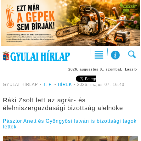
2026. augusztus 8., szombat, László
GYULAI HÍRLAP •
T. P.
•
HÍREK
• 2026. május 07. 16:40
Ráki Zsolt lett az agrár- és
élelmiszergazdasági bizottság alelnöke
Pásztor Anett és Gyöngyösi István is bizottsági tagok
lettek