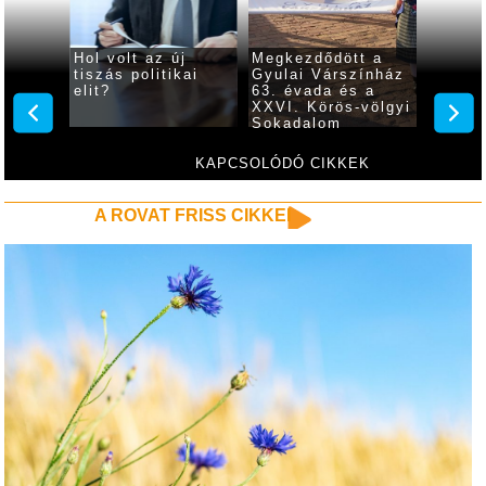
tt
Hol volt az új
Megkezdődött a
Felszó
yar
tiszás politikai
Gyulai Várszínház
parlam
elit?
63. évada és a
Zsolt
XXVI. Körös-völgyi
Sokadalom
KAPCSOLÓDÓ CIKKEK
A ROVAT FRISS CIKKEI