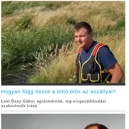
Hogyan függ össze a lottó ötös az aszállyal?
Leel-Őssy Gábor agrármérnök, mg-vízgazdálkodási
szakmérnök írása