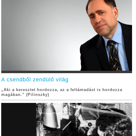
A csendből zendülő világ
„Aki a keresztet hordozza, az a feltámadást is hordozza
magában.” (Pilinszky)