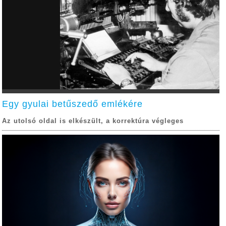
Egy gyulai betűszedő emlékére
Az utolsó oldal is elkészült, a korrektúra végleges