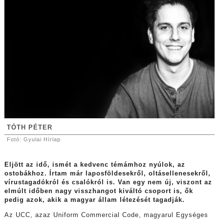
TÓTH PÉTER
Fotó: Gyulai Hírlap
Eljött az idő, ismét a kedvenc témámhoz nyúlok, az
ostobákhoz. Írtam már laposföldesekről, oltásellenesekről,
vírustagadókról és csalókról is. Van egy nem új, viszont az
elmúlt időben nagy visszhangot kiváltó csoport is, ők
pedig azok, akik a magyar állam létezését tagadják.
Az UCC, azaz Uniform Commercial Code, magyarul Egységes