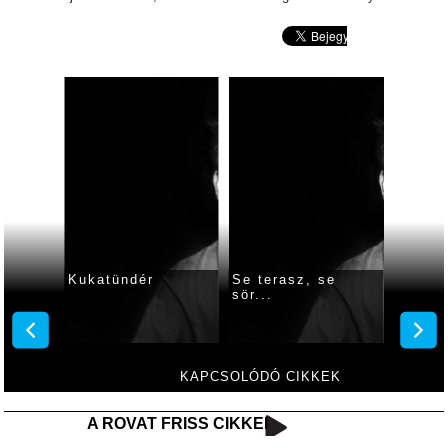
Kukatündér
Se terasz, se
Vásáro
sör...
KAPCSOLÓDÓ CIKKEK
A ROVAT FRISS CIKKEI