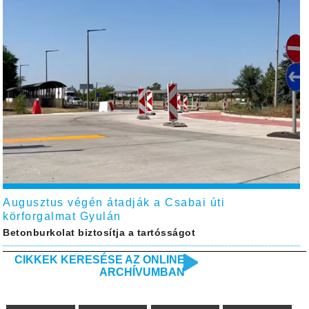
Augusztus végén átadják a Csabai úti
körforgalmat Gyulán
Betonburkolat biztosítja a tartósságot
CIKKEK KERESÉSE AZ ONLINE
ARCHÍVUMBAN