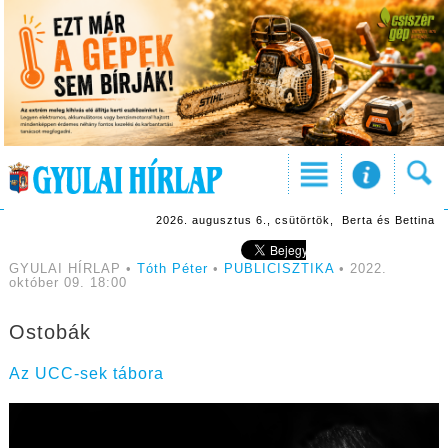
2026. augusztus 6., csütörtök, Berta és Bettina
GYULAI HÍRLAP •
Tóth Péter
•
PUBLICISZTIKA
• 2022.
október 09. 18:00
Ostobák
Az UCC-sek tábora