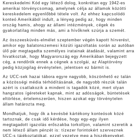
Kereskedelmi Kód egy létező dolog, konkrétan egy 1942-es
amerikai törvénycsomag, amelynek célja az államok közötti
kereskedelem egyenlőbbé tétele volt. Az ehhez kapcsolódó
konteó Amerikából indult, a lényeg pedig az, hogy minden
ország hamis, ahogy az állami intézmények, cégek és
gyakorlatilag minden más, ami a hívőknek szúrja a szemét.
Az összeesküvés-elmélet szeptember végén kapott hírverést,
amikor egy balatonszemesi közúti igazoltatás során az autóban
ülő pár megtagadta személyes iratainak átadását, valamint arra
hivatkoztak, hogy Magyarország egy Amerikában bejegyzett
cég, a rendőrök ennek a cégnek a szolgái, az Alaptörvény
pedig közjogilag érvénytelen, jelentsen ez bármit is.
Az UCC-sek hazai tábora egyre nagyobb, köszönhető ez talán
a közösségi média térhódításának, de nagyobb részük talán
azért is csatlakozik a mindent is tagadók közé, mert olyan
hangzatos ígéreteket kapnak, mint az adósságok, büntetések
eltörlése, értelemszerűen, hiszen azokat egy törvénytelen
állam határozta meg.
Mondhatjuk, hogy ők a kevésbé kártékony konteósok közé
tartoznak, de csak idő kérdése, hogy egy-egy ilyen
megtagadott igazolás erőszakba torkolljon, valamint szeretik a
nem létező állam pénzét is: tízezer forintokért szerveznek
UCC-s tájékoztatókat, ezzel vezetve meg a hiszékenyeket.