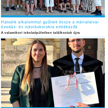
Hatodik alkalommal gyűltek össze a máriafalvai
óvodás- és iskoláskorukra emlékezők
A valamikori iskolaépületben találkoztak újra