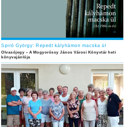
Spiró György: Repedt kályhámon macska ül
Olvasójegy – A Mogyoróssy János Városi Könyvtár heti
könyvajánlója