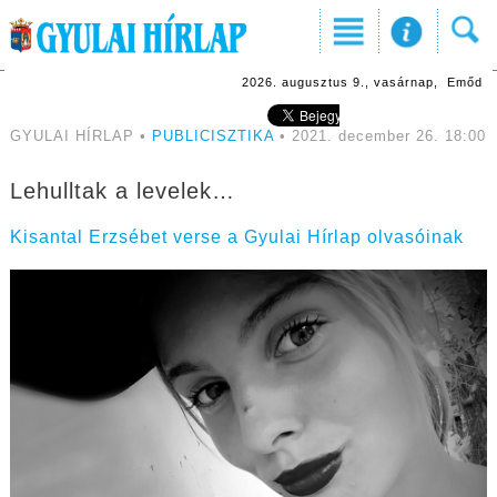
2026. augusztus 9., vasárnap, Emőd
GYULAI HÍRLAP •
PUBLICISZTIKA
• 2021. december 26. 18:00
Lehulltak a levelek…
Kisantal Erzsébet verse a Gyulai Hírlap olvasóinak