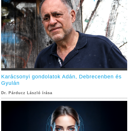
Karácsonyi gondolatok Adán, Debrecenben és
Gyulán
Dr. Párducz László írása