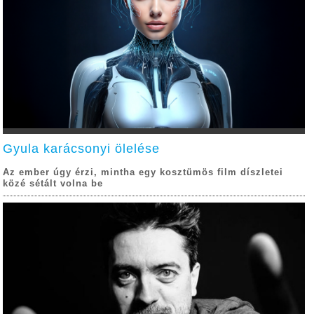
Gyula karácsonyi ölelése
Az ember úgy érzi, mintha egy kosztümös film díszletei
közé sétált volna be