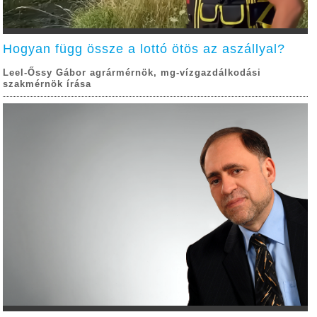
Hogyan függ össze a lottó ötös az aszállyal?
Leel-Őssy Gábor agrármérnök, mg-vízgazdálkodási
szakmérnök írása