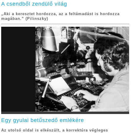
A csendből zendülő világ
„Aki a keresztet hordozza, az a feltámadást is hordozza
magában.” (Pilinszky)
Egy gyulai betűszedő emlékére
Az utolsó oldal is elkészült, a korrektúra végleges