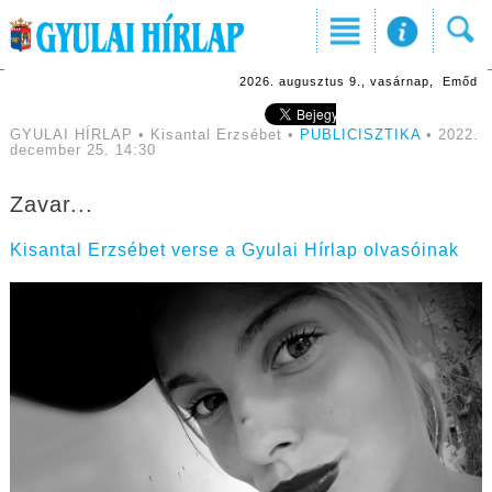
2026. augusztus 9., vasárnap, Emőd
GYULAI HÍRLAP • Kisantal Erzsébet •
PUBLICISZTIKA
• 2022.
december 25. 14:30
Zavar...
Kisantal Erzsébet verse a Gyulai Hírlap olvasóinak