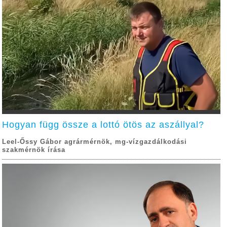
Hogyan függ össze a lottó ötös az aszállyal?
Leel-Őssy Gábor agrármérnök, mg-vízgazdálkodási
szakmérnök írása