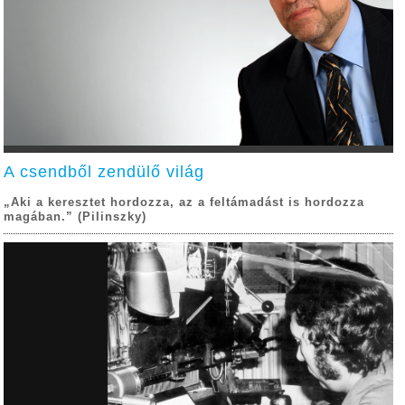
A csendből zendülő világ
„Aki a keresztet hordozza, az a feltámadást is hordozza
magában.” (Pilinszky)