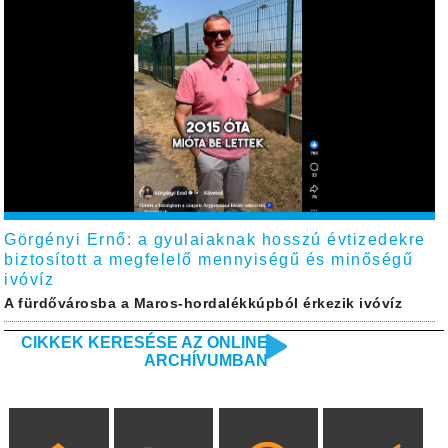
Görgényi Ernő: a gyulaiaknak hosszú évtizedekre
biztosított a megfelelő mennyiségű és minőségű
ivóvíz
A fürdővárosba a Maros-hordalékkúpból érkezik ivóvíz
CIKKEK KERESÉSE AZ ONLINE
ARCHÍVUMBAN