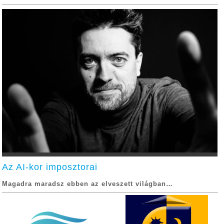
Az AI-kor imposztorai
Magadra maradsz ebben az elveszett világban…