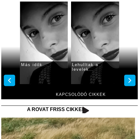
sébet:
Más idők...
Lehulltak a
Cím né
levelek…
KAPCSOLÓDÓ CIKKEK
A ROVAT FRISS CIKKEI