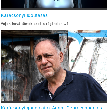
Karácsonyi időutazás
Vajon hová tűntek azok a régi telek...?
Karácsonyi gondolatok Adán, Debrecenben és