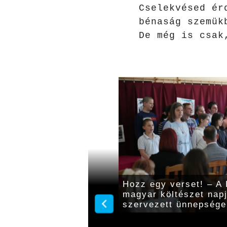
Cselekvésed ér
bénaság szemük
De még is csak
napját ünnepelték a
Hozz egy verset! – A
magyar költészet nap
szervezett ünnepsége