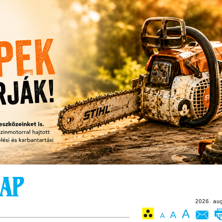
2026. au
A
A
A