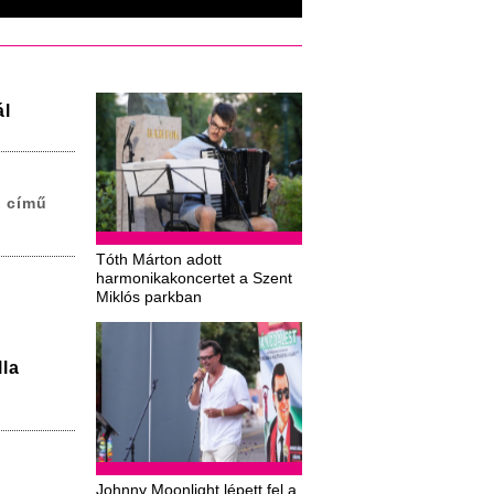
ál
e című
Tóth Márton adott
harmonikakoncertet a Szent
Miklós parkban
la
Johnny Moonlight lépett fel a