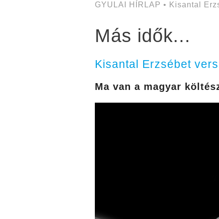
GYULAI HÍRLAP • Kisantal Erz
Más idők...
Kisantal Erzsébet vers
Ma van a magyar költész