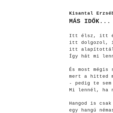
Kisantal Erzsé
MÁS IDŐK...
Itt élsz, itt 
itt dolgozol, 
itt alapítottá
Így hát mi len
És most mégis 
mert a hitted 
- pedig te se
Mi lennél, ha 
Hangod is csa
egy hangú néma