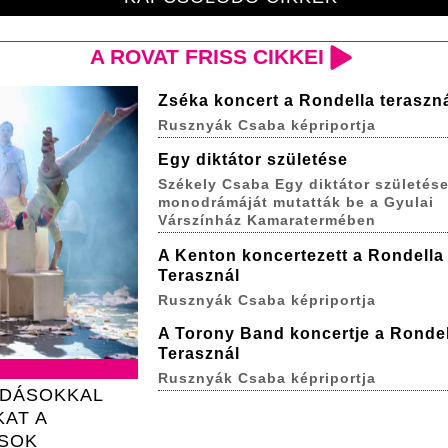
A ROVAT FRISS CIKKEI
Zséka koncert a Rondella teraszn
Rusznyák Csaba képriportja
Egy diktátor születése
Székely Csaba Egy diktátor születés
monodrámáját mutatták be a Gyulai
Várszínház Kamaratermében
A Kenton koncertezett a Rondella
Terasznál
Rusznyák Csaba képriportja
A Torony Band koncertje a Rondel
Terasznál
Rusznyák Csaba képriportja
ADÁSOKKAL
KAT A
USOK