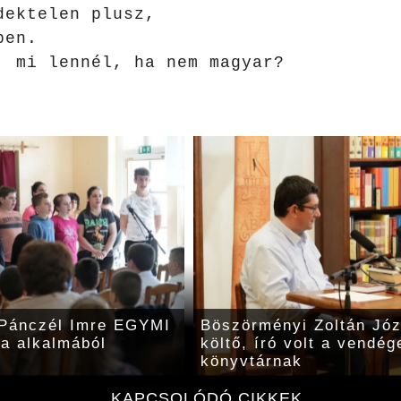
dektelen plusz,
ben.
, mi lennél, ha nem magyar?
 Pánczél Imre EGYMI
Böszörményi Zoltán Józs
ja alkalmából
költő, író volt a vendég
könyvtárnak
KAPCSOLÓDÓ CIKKEK