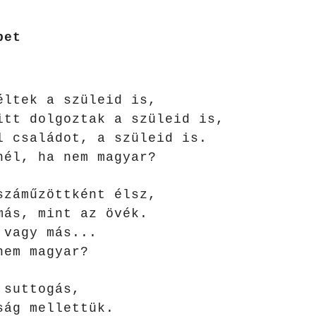
bet
éltek a szüleid is,
itt dolgoztak a szüleid is,
l családot, a szüleid is.
nél, ha nem magyar?
száműzöttként élsz,
más, mint az övék.
m vagy más...
nem magyar?
k suttogás,
ság mellettük.