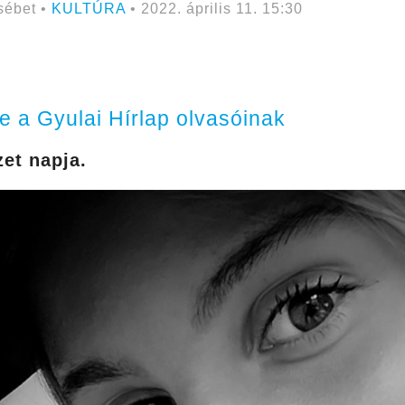
sébet •
KULTÚRA
• 2022. április 11. 15:30
e a Gyulai Hírlap olvasóinak
et napja.