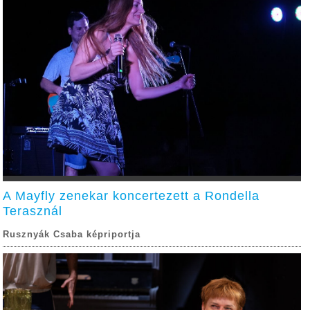
A Mayfly zenekar koncertezett a Rondella
Terasznál
Rusznyák Csaba képriportja