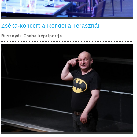
Zséka-koncert a Rondella Terasznál
Rusznyák Csaba képriportja