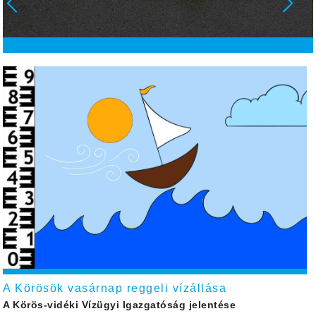
A Körösök vasárnap reggeli vízállása
A Körös-vidéki Vízügyi Igazgatóság jelentése