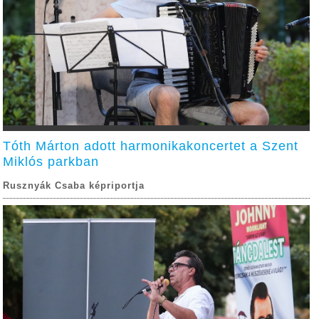
Tóth Márton adott harmonikakoncertet a Szent
Miklós parkban
Rusznyák Csaba képriportja