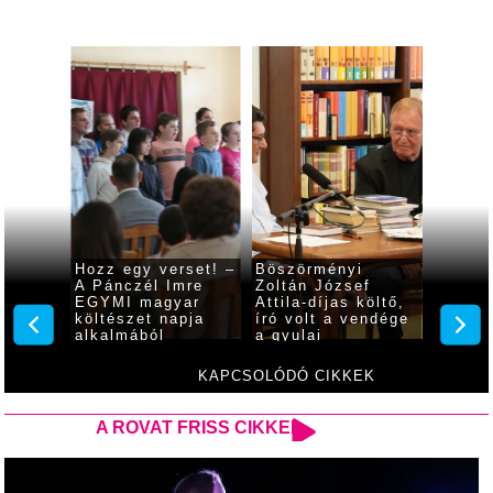
ltészet
Hozz egy verset! –
Böszörményi
A Józs
elték
A Pánczél Imre
Zoltán József
szobor
n
EGYMI magyar
Attila-díjas költő,
koszor
költészet napja
író volt a vendége
Gyulá
alkalmából
a gyulai
költés
szervezett
könyvtárnak
ünnepsége
KAPCSOLÓDÓ CIKKEK
A ROVAT FRISS CIKKEI