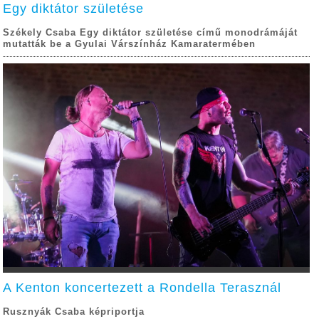
Egy diktátor születése
Székely Csaba Egy diktátor születése című monodrámáját
mutatták be a Gyulai Várszínház Kamaratermében
A Kenton koncertezett a Rondella Terasznál
Rusznyák Csaba képriportja