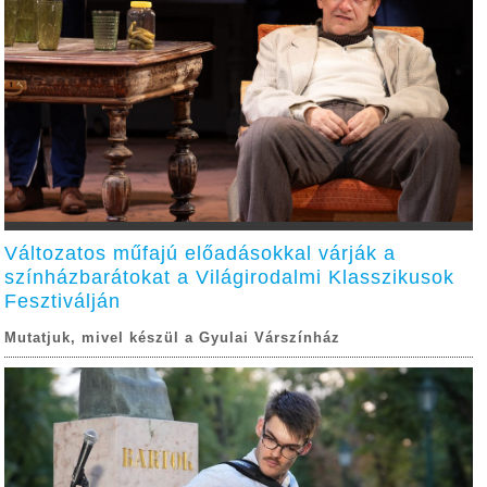
Változatos műfajú előadásokkal várják a
színházbarátokat a Világirodalmi Klasszikusok
Fesztiválján
Mutatjuk, mivel készül a Gyulai Várszínház