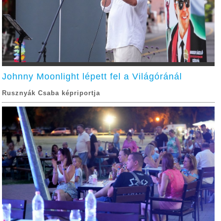
Johnny Moonlight lépett fel a Világóránál
Rusznyák Csaba képriportja