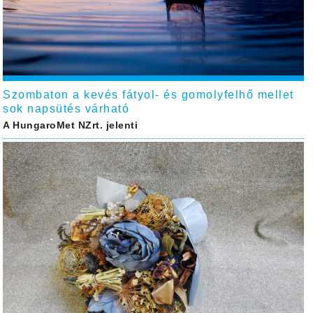
Szombaton a kevés fátyol- és gomolyfelhő mellet
sok napsütés várható
A HungaroMet NZrt. jelenti