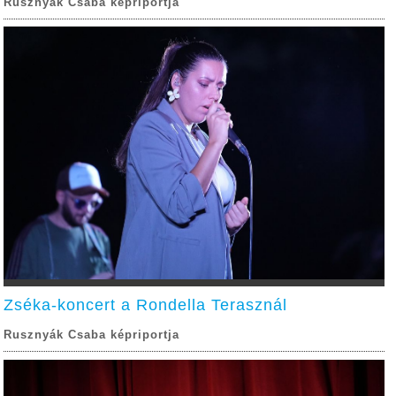
Rusznyák Csaba képriportja
Zséka-koncert a Rondella Terasznál
Rusznyák Csaba képriportja