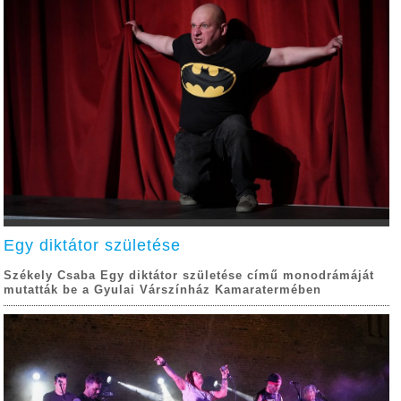
Egy diktátor születése
Székely Csaba Egy diktátor születése című monodrámáját
mutatták be a Gyulai Várszínház Kamaratermében