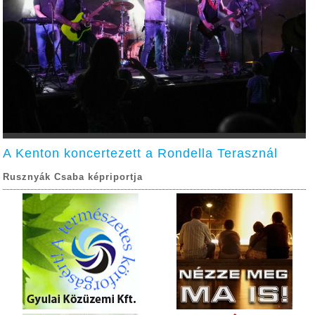
A Kenton koncertezett a Rondella Terasznál
Rusznyák Csaba képriportja