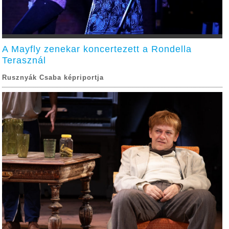
A Mayfly zenekar koncertezett a Rondella
Terasznál
Rusznyák Csaba képriportja