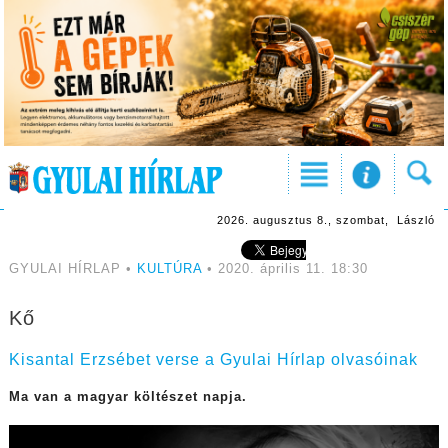
2026. augusztus 8., szombat, László
GYULAI HÍRLAP •
KULTÚRA
• 2020. április 11. 18:30
Kő
Kisantal Erzsébet verse a Gyulai Hírlap olvasóinak
Ma van a magyar költészet napja.