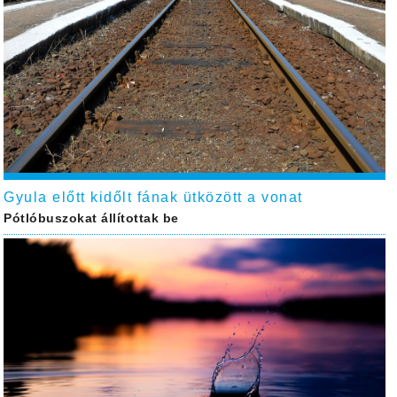
Gyula előtt kidőlt fának ütközött a vonat
Pótlóbuszokat állítottak be