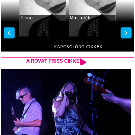
sébet:
Zavar...
Más idők...
Lehull
level
KAPCSOLÓDÓ CIKKEK
A ROVAT FRISS CIKKEI