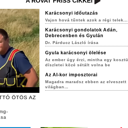
A ROVAT FRISS CIKKEI
Karácsonyi időutazás
Vajon hová tűntek azok a régi telek..
Karácsonyi gondolatok Adán,
Debrecenben és Gyulán
Dr. Párducz László írása
Gyula karácsonyi ölelése
Az ember úgy érzi, mintha egy koszt
díszletei közé sétált volna be
Az AI-kor imposztorai
Magadra maradsz ebben az elveszett
világban…
TTÓ ÖTÖS AZ
 mg-
ása