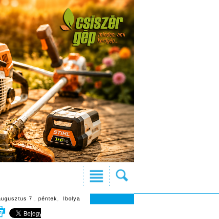
augusztus 7., péntek, Ibolya