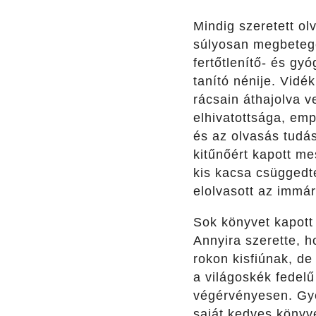
Mindig szeretett ol
súlyosan megbetege
fertőtlenítő- és gy
tanító nénije. Vidé
rácsain áthajolva v
elhivatottsága, emp
és az olvasás tud
kitűnőért kapott me
kis kacsa csüggedte
elolvasott az immár
Sok könyvet kapott 
Annyira szerette, 
rokon kisfiúnak, de
a világoskék fedel
végérvényesen. Gye
saját kedves könyve