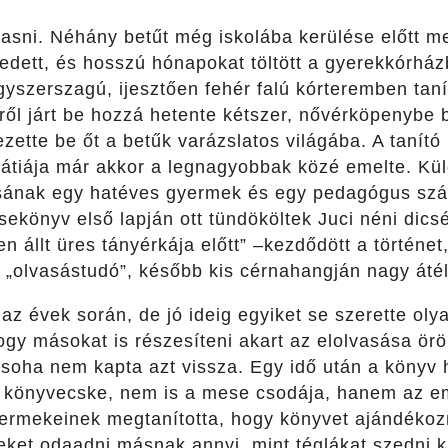
vasni. Néhány betűt még iskolába kerülése előtt m
dett, és hosszú hónapokat töltött a gyerekkórház
ógyszerszagú, ijesztően fehér falú kórteremben taní
kről járt be hozzá hetente kétszer, nővérköpenybe b
ezette be őt a betűk varázslatos világába. A tanító
átiája már akkor a legnagyobbak közé emelte. Külö
ásának egy hatéves gyermek és egy pedagógus szá
sekönyv első lapján ott tündököltek Juci néni dicsé
n állt üres tányérkája előtt” –kezdődött a történe
 „olvasástudó”, később kis cérnahangján nagy átélé
az évek során, de jó ideig egyiket se szerette oly
hogy másokat is részesíteni akart az elolvasása ö
 soha nem kapta azt vissza. Egy idő után a könyv h
ű könyvecske, nem is a mese csodája, hanem az em
rmekeinek megtanította, hogy könyvet ajándékozn
ket odaadni másnak annyi, mint téglákat szedni ki