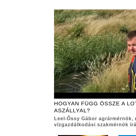
HOGYAN FÜGG ÖSSZE A LO
ASZÁLLYAL?
Leel-Őssy Gábor agrármérnök,
vízgazdálkodási szakmérnök ír