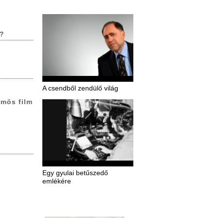
.?
A csendből zendülő világ
ümös film
Egy gyulai betűszedő
emlékére