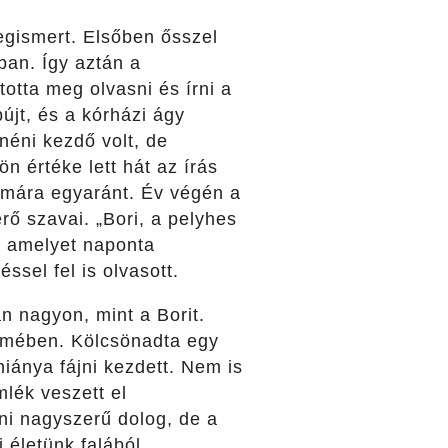
egismert. Elsőben ősszel
ban. Így aztán a
totta meg olvasni és írni a
újt, és a kórházi ágy
 néni kezdő volt, de
n értéke lett hát az írás
mára egyaránt. Év végén a
rő szavai. „Bori, a pelyhes
t, amelyet naponta
ssel fel is olvasott.
an nagyon, mint a Borit.
römében. Kölcsönadta egy
iánya fájni kezdett. Nem is
lék veszett el
i nagyszerű dolog, de a
 életünk falából.