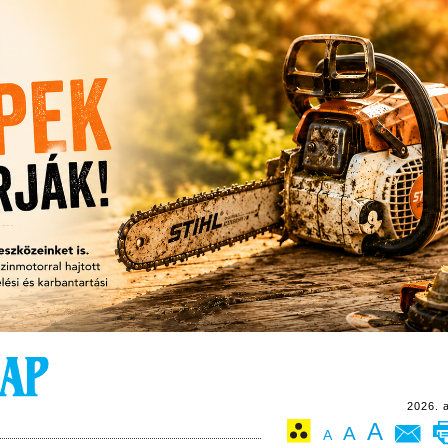
2026. 
A
A
A