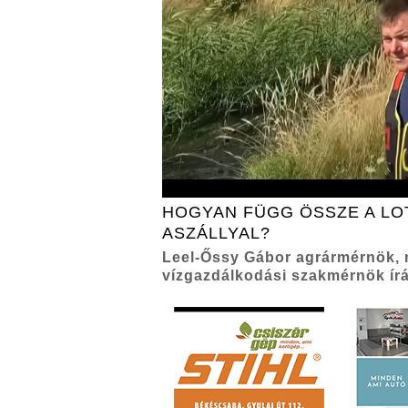
HOGYAN FÜGG ÖSSZE A LO
ASZÁLLYAL?
Leel-Őssy Gábor agrármérnök,
vízgazdálkodási szakmérnök ír