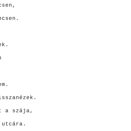
csen,
ncsen.
,
ek.
n
em.
isszanézek.
t a szája,
 utcára.