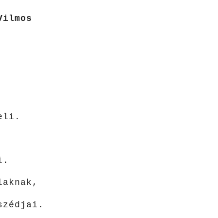
Vilmos
eli.
i.
laknak,
szédjai.