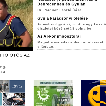
Debrecenben és Gyulán
Dr. Párducz László írása
Gyula karácsonyi ölelése
Az ember úgy érzi, mintha egy koszt
díszletei közé sétált volna be
Az AI-kor imposztorai
Magadra maradsz ebben az elveszett
világban…
TTÓ ÖTÖS AZ
 mg-
ása