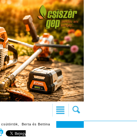
 csütörtök, Berta és Bettina