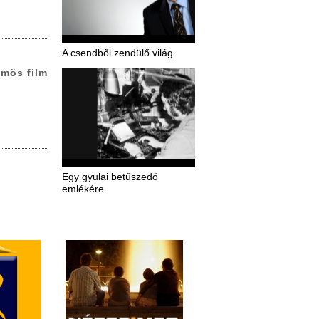
A csendből zendülő világ
ümös film
Egy gyulai betűszedő
emlékére