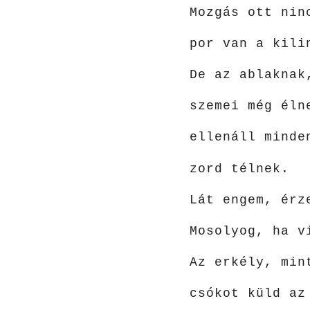
Mozgás ott nin
por van a kili
De az ablaknak
szemei még éln
ellenáll minde
zord télnek.
Lát engem, érz
Mosolyog, ha v
Az erkély, min
csókot küld az