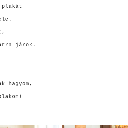
 plakát
ele.
t,
arra járok.
ak hagyom,
blakom!