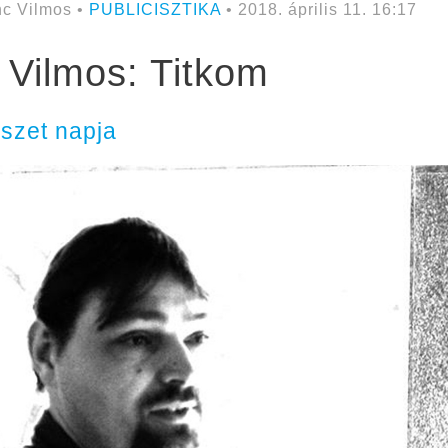
c Vilmos •
PUBLICISZTIKA
• 2018. április 11. 16:17
 Vilmos: Titkom
szet napja