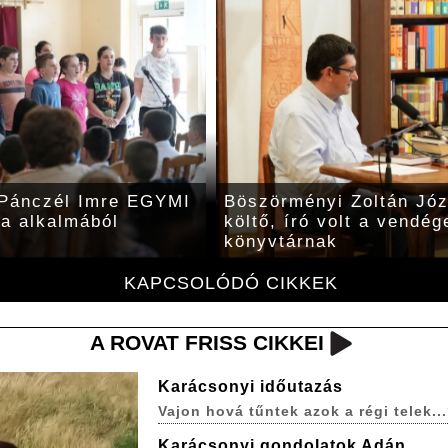
 Pánczél Imre EGYMI
Böszörményi Zoltán Józs
ja alkalmából
költő, író volt a vendég
könyvtárnak
KAPCSOLÓDÓ CIKKEK
A ROVAT FRISS CIKKEI
Karácsonyi időutazás
Vajon hová tűntek azok a régi telek..
Karácsonyi gondolatok Adán,