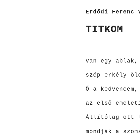
Erdődi Ferenc 
TITKOM
Van egy ablak,
szép erkély öl
Ő a kedvencem,
az első emelet
Állítólag ott 
mondják a szom