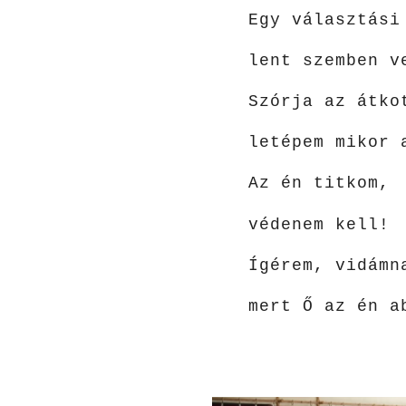
Egy választási
lent szemben v
Szórja az átko
letépem mikor 
Az én titkom,
védenem kell!
Ígérem, vidámn
mert Ő az én a