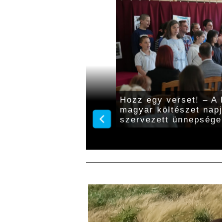
napját ünnepelték a
Hozz egy verset! – A
magyar költészet nap
szervezett ünnepsége