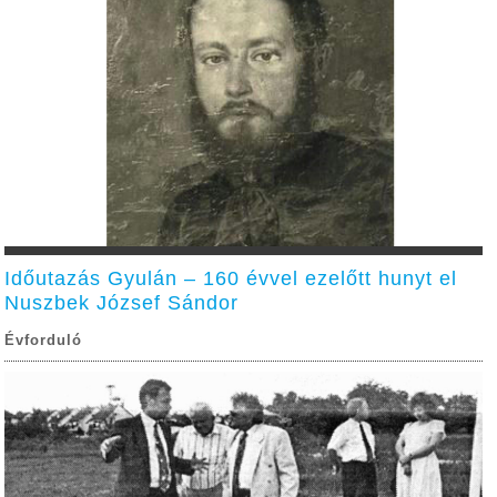
Időutazás Gyulán – 160 évvel ezelőtt hunyt el
Nuszbek József Sándor
Évforduló