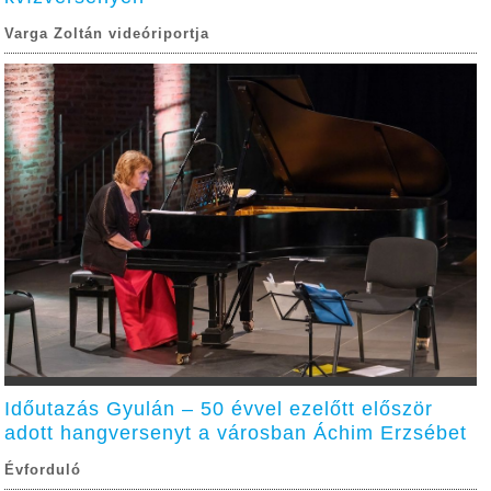
Varga Zoltán videóriportja
Időutazás Gyulán – 50 évvel ezelőtt először
adott hangversenyt a városban Áchim Erzsébet
Évforduló