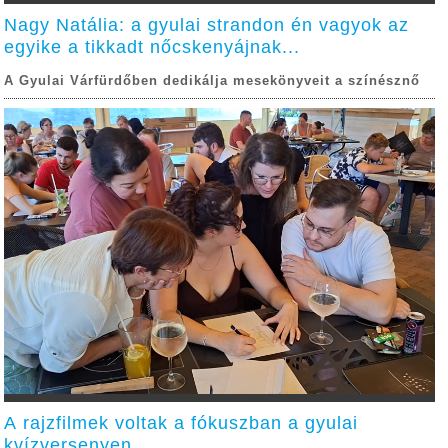
Nagy Natália: a gyulai strandon én vagyok az
egyike a tikkadt nőcskenyájnak...
A Gyulai Várfürdőben dedikálja mesekönyveit a színésznő
A rajzfilmek voltak a fókuszban a gyulai
kvízversenyen