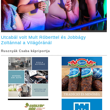
Utcabál volt Mult Róberttel és Jobbágy
Zoltánnal a Világóránál
Rusznyák Csaba képriportja