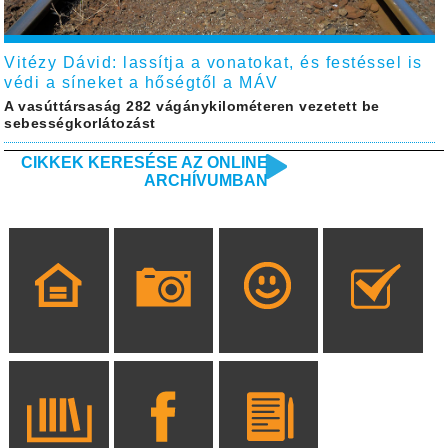
Vitézy Dávid: lassítja a vonatokat, és festéssel is
védi a síneket a hőségtől a MÁV
A vasúttársaság 282 vágánykilométeren vezetett be
sebességkorlátozást
CIKKEK KERESÉSE AZ ONLINE
ARCHÍVUMBAN