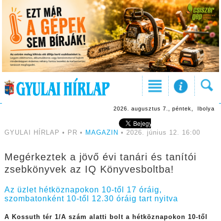
2026. augusztus 7., péntek, Ibolya
GYULAI HÍRLAP • PR •
MAGAZIN
• 2026. június 12. 16:00
Megérkeztek a jövő évi tanári és tanítói
zsebkönyvek az IQ Könyvesboltba!
Az üzlet hétköznapokon 10-től 17 óráig,
szombatonként 10-től 12.30 óráig tart nyitva
A Kossuth tér 1/A szám alatti bolt a hétköznapokon 10-től