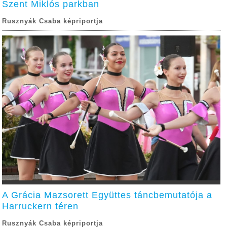
Szent Miklós parkban
Rusznyák Csaba képriportja
A Grácia Mazsorett Együttes táncbemutatója a
Harruckern téren
Rusznyák Csaba képriportja