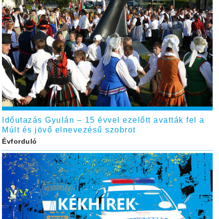
Időutazás Gyulán – 15 évvel ezelőtt avatták fel a
Múlt és jövő elnevezésű szobrot
Évforduló