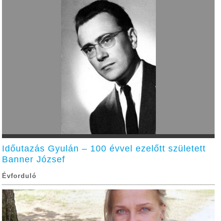
Időutazás Gyulán – 100 évvel ezelőtt született
Banner József
Évforduló