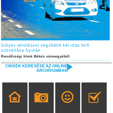
Súlyos sérüléssel végződött két ittas férfi
szóváltása Gyulán
Rendőrségi hírek Békés vármegyéből
CIKKEK KERESÉSE AZ ONLINE
ARCHÍVUMBAN