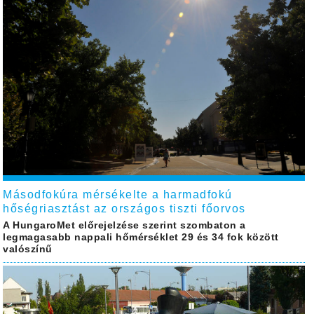
Másodfokúra mérsékelte a harmadfokú
hőségriasztást az országos tiszti főorvos
A HungaroMet előrejelzése szerint szombaton a
legmagasabb nappali hőmérséklet 29 és 34 fok között
valószínű