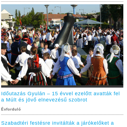
Időutazás Gyulán – 15 évvel ezelőtt avatták fel
a Múlt és jövő elnevezésű szobrot
Évforduló
Szabadtéri festésre invitálták a járókelőket a