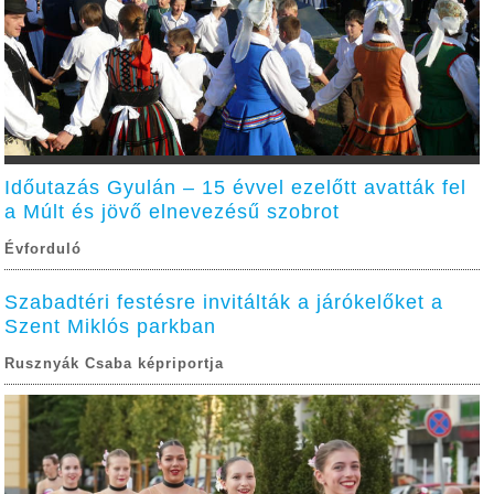
Időutazás Gyulán – 15 évvel ezelőtt avatták fel
a Múlt és jövő elnevezésű szobrot
Évforduló
Szabadtéri festésre invitálták a járókelőket a
Szent Miklós parkban
Rusznyák Csaba képriportja