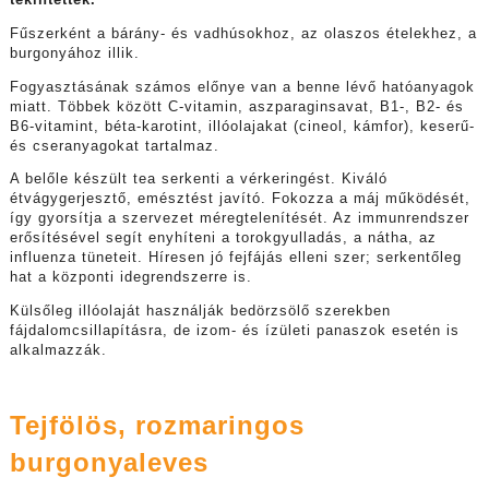
tekintették.
Fűszerként a bárány- és vadhúsokhoz, az olaszos ételekhez, a
burgonyához illik.
Fogyasztásának számos előnye van a benne lévő hatóanyagok
miatt. Többek között C-vitamin, aszparaginsavat, B1-, B2- és
B6-vitamint, béta-karotint, illóolajakat (cineol, kámfor), keserű-
és cseranyagokat tartalmaz.
A belőle készült tea serkenti a vérkeringést. Kiváló
étvágygerjesztő, emésztést javító. Fokozza a máj működését,
így gyorsítja a szervezet méregtelenítését. Az immunrendszer
erősítésével segít enyhíteni a torokgyulladás, a nátha, az
influenza tüneteit. Híresen jó fejfájás elleni szer; serkentőleg
hat a központi idegrendszerre is.
Külsőleg illóolaját használják bedörzsölő szerekben
fájdalomcsillapításra, de izom- és ízületi panaszok esetén is
alkalmazzák.
Tejfölös, rozmaringos
burgonyaleves