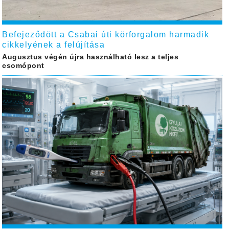
Befejeződött a Csabai úti körforgalom harmadik
cikkelyének a felújítása
Augusztus végén újra használható lesz a teljes
csomópont