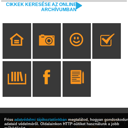
CIKKEK KERESÉSE AZ ONLINE
ARCHÍVUMBAN
Friss
adatvédelmi tájékoztatónkban
megtalálod, hogyan gondoskodu
HÍREK
KULTÚRA
INTERJÚ
SPORT
adataid védelméről. Oldalainkon HTTP-sütiket használunk a jobb
PUBLICISZTIKA
MAGAZIN