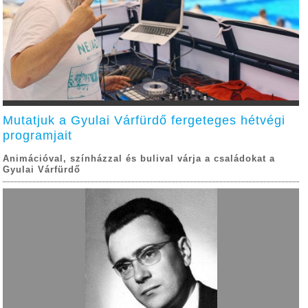
Mutatjuk a Gyulai Várfürdő fergeteges hétvégi
programjait
Animációval, színházzal és bulival várja a családokat a
Gyulai Várfürdő