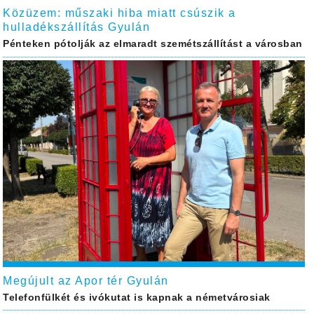
Közüzem: műszaki hiba miatt csúszik a
hulladékszállítás Gyulán
Pénteken pótolják az elmaradt szemétszállítást a városban
Megújult az Apor tér Gyulán
Telefonfülkét és ivókutat is kapnak a németvárosiak