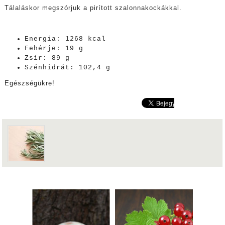
Tálaláskor megszórjuk a pirított szalonnakockákkal.
Energia: 1268 kcal
Fehérje: 19 g
Zsír: 89 g
Szénhidrát: 102,4 g
Egészségükre!