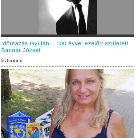
Időutazás Gyulán – 100 évvel ezelőtt született
Banner József
Évforduló