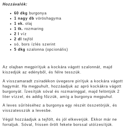
Hozzávalók:
60 dkg
burgonya
1 nagy db
vöröshagyma
1 ek.
olaj
1 tk.
rozmaring
2 l
víz
2 dl
tejföl
só, bors ízlés szerint
5 dkg
szalonna (opcionális)
Az olajban megpirítjuk a kockára vágott szalonnát, majd
kiszedjük az edényből, és félre tesszük.
A visszamaradt zsiradékon üvegesre pirítjuk a kockára vágott
hagymát. Ha megpuhult, hozzáadjuk az apró kockákra vágott
burgonyát. Ízesítjük sóval és rozmaringgal, majd felöntjük 2
liter vízzel, és addig főzzük, amíg a burgonya megpuhul.
A leves sűrítéséhez a burgonya egy részét összetörjük, és
visszatesszük a levesbe.
Végül hozzáadjuk a tejfölt, és jól elkeverjük. Ekkor már ne
forraljuk. Sóval, frissen őrölt fekete borssal utóízesítjük.