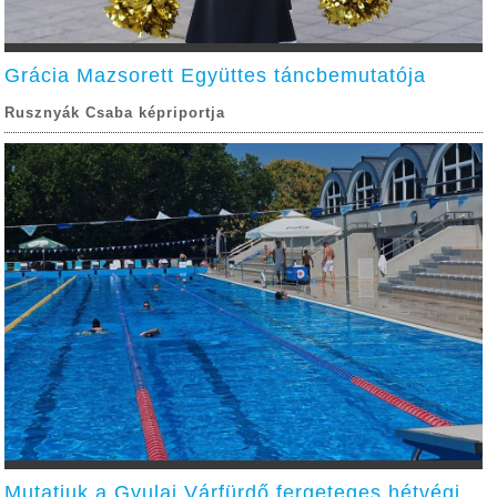
Grácia Mazsorett Együttes táncbemutatója
Rusznyák Csaba képriportja
Mutatjuk a Gyulai Várfürdő fergeteges hétvégi