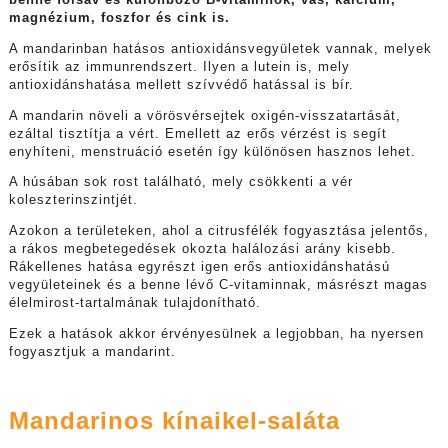
benne folsav és különböző B-vitaminok, vas, kalcium,
magnézium, foszfor és cink is.
A mandarinban hatásos antioxidánsvegyületek vannak, melyek
erősítik az immunrendszert. Ilyen a lutein is, mely
antioxidánshatása mellett szívvédő hatással is bír.
A mandarin növeli a vörösvérsejtek oxigén-visszatartását,
ezáltal tisztítja a vért. Emellett az erős vérzést is segít
enyhíteni, menstruáció esetén így különösen hasznos lehet.
A húsában sok rost található, mely csökkenti a vér
koleszterinszintjét.
Azokon a területeken, ahol a citrusfélék fogyasztása jelentős,
a rákos megbetegedések okozta halálozási arány kisebb.
Rákellenes hatása egyrészt igen erős antioxidánshatású
vegyületeinek és a benne lévő C-vitaminnak, másrészt magas
élelmirost-tartalmának tulajdonítható.
Ezek a hatások akkor érvényesülnek a legjobban, ha nyersen
fogyasztjuk a mandarint.
Mandarinos kínaikel-saláta