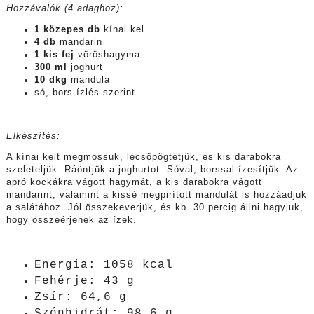
Hozzávalók (4 adaghoz):
1 közepes db
kínai kel
4 db
mandarin
1 kis fej
vöröshagyma
300 ml
joghurt
10 dkg
mandula
só, bors ízlés szerint
Elkészítés:
A kínai kelt megmossuk, lecsöpögtetjük, és kis darabokra
szeleteljük. Ráöntjük a joghurtot. Sóval, borssal ízesítjük. Az
apró kockákra vágott hagymát, a kis darabokra vágott
mandarint, valamint a kissé megpirított mandulát is hozzáadjuk
a salátához. Jól összekeverjük, és kb. 30 percig állni hagyjuk,
hogy összeérjenek az ízek.
Energia: 1058 kcal
Fehérje: 43 g
Zsír: 64,6 g
Szénhidrát: 98,6 g