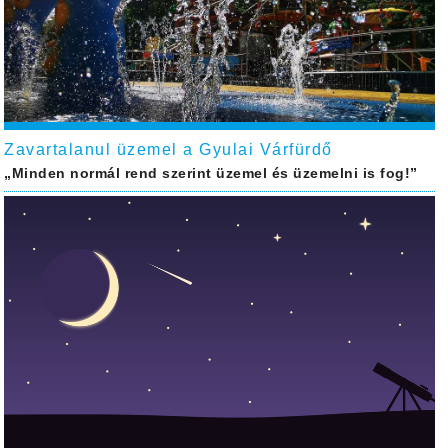
Zavartalanul üzemel a Gyulai Várfürdő
„Minden normál rend szerint üzemel és üzemelni is fog!”