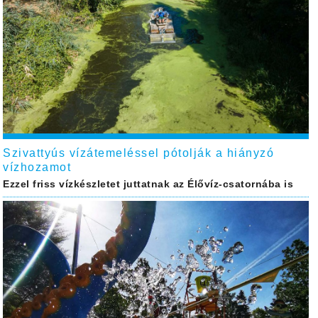
Szivattyús vízátemeléssel pótolják a hiányzó
vízhozamot
Ezzel friss vízkészletet juttatnak az Élővíz-csatornába is