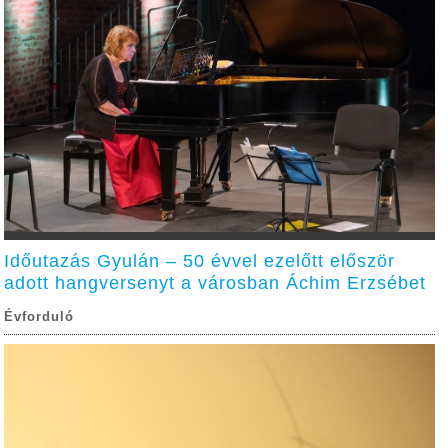
Időutazás Gyulán – 50 évvel ezelőtt először
adott hangversenyt a városban Áchim Erzsébet
Évforduló