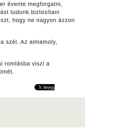
r évente megforgatni,
st tudunk biztosítani
oszt, hogy ne nagyon ázzon
a szél. Az almamoly,
ai romlásba viszi a
zömét.