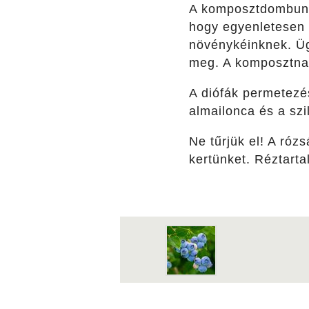
A komposztdombunk
hogy egyenletesen k
növénykéinknek. Üg
meg. A komposztnak
A diófák permetezé
almailonca és a sz
Ne tűrjük el! A rózs
kertünket. Réztarta