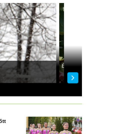
Még ne vágd vissza!
őtt