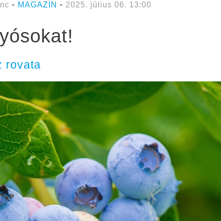
nc •
MAGAZIN
• 2025. július 06. 13:00
yósokat!
 rovata