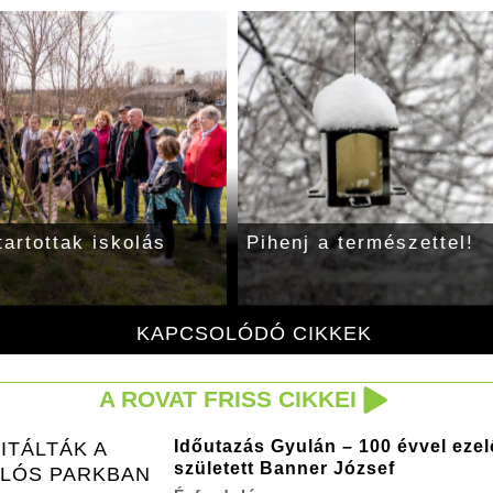
Mehet a diófanyesés!
KAPCSOLÓDÓ CIKKEK
A ROVAT FRISS CIKKEI
Időutazás Gyulán – 100 évvel ezel
ITÁLTÁK A
született Banner József
KLÓS PARKBAN