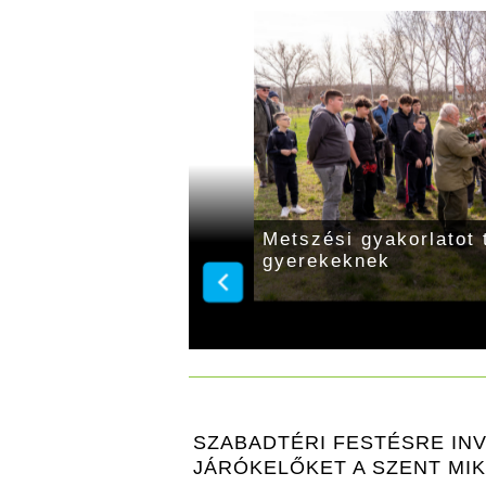
el!
Édes szőlőink
SZABADTÉRI FESTÉSRE INV
JÁRÓKELŐKET A SZENT MI