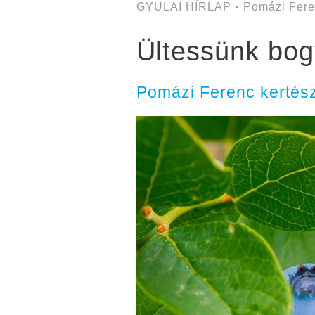
GYULAI HÍRLAP • Pomázi Fere
Ültessünk bog
Pomázi Ferenc kertész