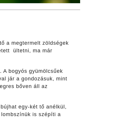
ető a megtermelt zöldségek
tett ültetni, ma már
l. A bogyós gyümölcsűek
al jár a gondozásuk, mint
 egres bőven áll az
újhat egy-két tő anélkül,
 lombszínük is szépíti a