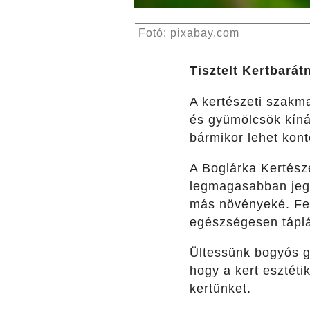
Fotó: pixabay.com
Tisztelt Kertbarát
A kertészeti szakma
és gyümölcsök kínál
bármikor lehet kont
A Boglárka Kertész
legmagasabban jegy
más növényeké. Feke
egészségesen tápl
Ültessünk bogyós g
hogy a kert esztéti
kertünket.