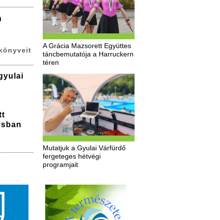
n
A Grácia Mazsorett Együttes
könyveit
táncbemutatója a Harruckern
téren
gyulai
tt
osban
Mutatjuk a Gyulai Várfürdő
fergeteges hétvégi
programjait