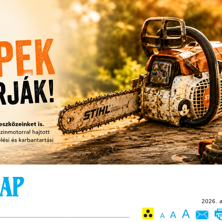
2026. 
A
A
A