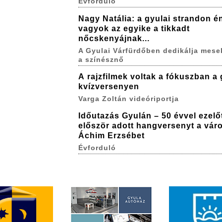
Évforduló
Nagy Natália: a gyulai strandon é
vagyok az egyike a tikkadt
nőcskenyájnak...
A Gyulai Várfürdőben dedikálja mese
a színésznő
A rajzfilmek voltak a fókuszban a 
kvízversenyen
Varga Zoltán videóriportja
Időutazás Gyulán – 50 évvel ezelő
először adott hangversenyt a vár
Áchim Erzsébet
Évforduló