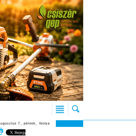
augusztus 7., péntek, Ibolya