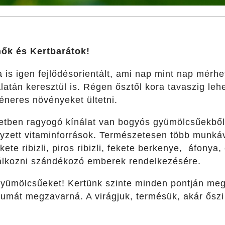
nők és Kertbarátok!
 is igen fejlődésorientált, ami nap mint nap mérh
atán keresztül is. Régen ősztől kora tavaszig lehe
éneres növényeket ültetni.
etben ragyogó kínálat van bogyós gyümölcsűekbő
zett vitaminforrások. Természetesen több munkáv
te ribizli, piros ribizli, fekete berkenye, áfonya,
álkozni szándékozó emberek rendelkezésére.
yümölcsűeket! Kertünk szinte minden pontján megb
kumát megzavarná. A virágjuk, termésük, akár őszi