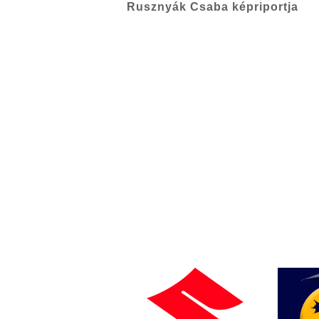
Rusznyák Csaba képriportja