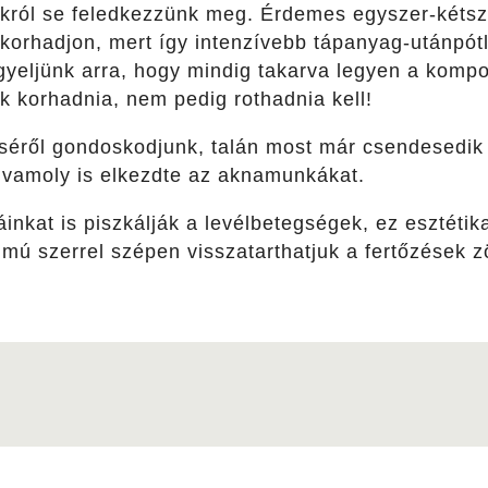
ról se feledkezzünk meg. Érdemes egyszer-kétsze
orhadjon, mert így intenzívebb tápanyag-utánpótlá
yeljünk arra, hogy mindig takarva legyen a komp
 korhadnia, nem pedig rothadnia kell!
séről gondoskodjunk, talán most már csendesedik 
ilvamoly is elkezdte az aknamunkákat.
áinkat is piszkálják a levélbetegségek, ez esztétik
lmú szerrel szépen visszatarthatjuk a fertőzések 