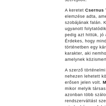
A keretet
Csernus 
elemzése adta, amel
szobájának falán. 
ugyanott folytatódi
pedig azt hittük, jó
Érdekes, hogy mind 
történetben egy kár
karakter, aki nemh
amelynek közismert
A szerző történelmi
nehezen lehetett kö
erősen jelen volt.
M
mikor melyik társas
azonban több szálon
rendszerváltást sze