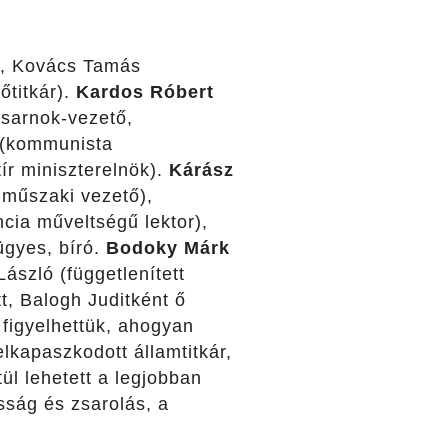
r), Kovács Tamás
őtitkár).
Kardos Róbert
csarnok-vezető,
ó (kommunista
ír miniszterelnök).
Kárász
 műszaki vezető),
ncia műveltségű lektor),
lügyes, bíró.
Bodoky Márk
László (függetlenített
t, Balogh Juditként ő
 figyelhettük, ahogyan
lkapaszkodott államtitkár,
ül lehetett a legjobban
sság és zsarolás, a