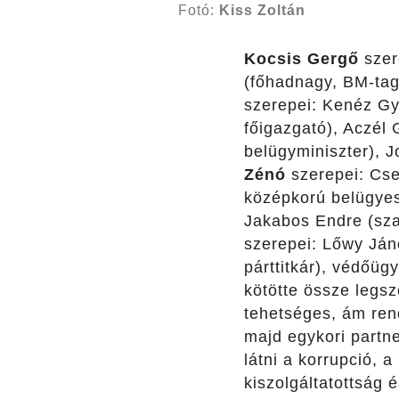
Fotó:
Kiss Zoltán
Kocsis Gergő
szere
(főhadnagy, BM-tag
szerepei: Kenéz Gyö
főigazgató), Aczél
belügyminiszter), J
Zénó
szerepei: Cse
középkorú belügye
Jakabos Endre (szaks
szerepei: Lőwy János
párttitkár), védőüg
kötötte össze legsz
tehetséges, ám rend
majd egykori partne
látni a korrupció, 
kiszolgáltatottság 