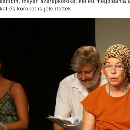
llantom, milyen szerepköröket kellett megoldania
at és köröket is jelentettek.