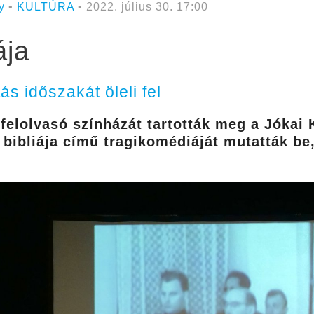
y
•
KULTÚRA
• 2022. július 30. 17:00
ája
s időszakát öleli fel
 felolvasó színházát tartották meg a Jóka
bibliája című tragikomédiáját mutatták be