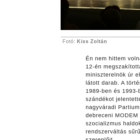
Fotó:
Kiss Zoltán
Én nem hittem voln
12-én megszakítot
miniszterelnök úr 
látott darab. A tör
1989-ben és 1993-b
szándékot jelentett
nagyváradi Partium
debreceni MODEM eg
szocializmus haldok
rendszerváltás sűrű
szereplőit.