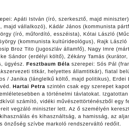
pei: Apáti István (író, szerkesztő, majd miniszte
, majd vállalkozó), Kádár János (kommunista pártf
rgy (író, műfordító, esszéista), Kótai László (Mű
 György (kommunista kultúrideológus), Rajk Lászl
osip Broz Tito (jugoszláv államfő), Nagy Imre (márt
ke Sándor (erdélyi költő), Zékány Tamás (kurátor,
s, ügyész.
Fesztbaum Béla
szerepei: Sós Pál (fra
zervezeti titkár, helyettes államtitkár), fiatal be
 / Janika (lánglelkű költő, majd politikus), Erdei 
yvéd.
Hartai Petra
szintén csak egy szerepet kapot
emléletesebben a történelmi távlatokat. Izgatottan
kívül számító, vidéki művészettörténészből egy fe
reit vegzáló miniszter lett. Az ő személyén kereszt
a kihasználás és kihasználtság, a hamisság, az alja
és önzőség szívbe markoló rendszerváltó redőit.