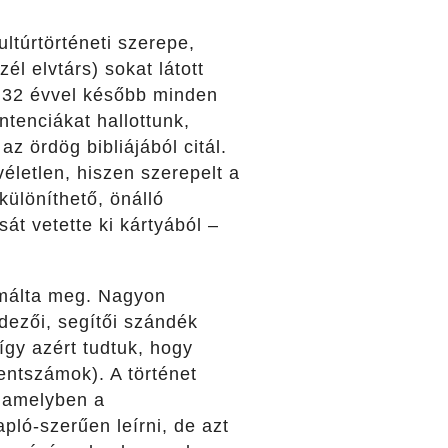
ltúrtörténeti szerepe,
él elvtárs) sokat látott
, 32 évvel később minden
ntenciákat hallottunk,
az ördög bibliájából citál.
életlen, hiszen szerepelt a
lkülöníthető, önálló
t vetette ki kártyából –
ormálta meg. Nagyon
dezői, segítői szándék
 így azért tudtuk, hogy
lentszámok). A történet
, amelyben a
pló-szerűen leírni, de azt