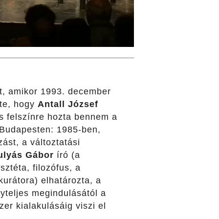
t, amikor 1993. december
tte, hogy
Antall József
s felszínre hozta bennem a
k Budapesten: 1985-ben,
st, a változtatási
ulyás Gábor
író (a
téta, filozófus, a
urátora) elhatározta, a
yteljes megindulásától a
er kialakulásáig viszi el