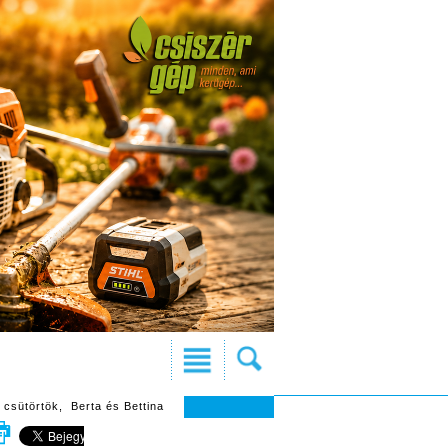
 csütörtök, Berta és Bettina