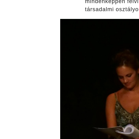
mindenképpen felvi
társadalmi osztályok