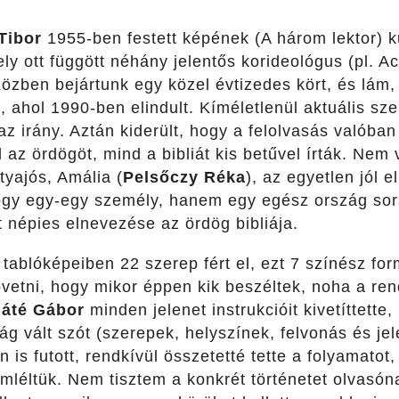
Tibor
1955-ben festett képének (A három lektor) ku
y ott függött néhány jelentős korideológus (pl. Acz
Közben bejártunk egy közel évtizedes kört, és lám
k, ahol 1990-ben elindult. Kíméletlenül aktuális sze
 az irány. Aztán kiderült, hogy a felolvasás valóban 
az ördögöt, mind a bibliát kis betűvel írták. Nem v
tyajós, Amália (
Pelsőczy Réka
), az egyetlen jól e
ogy egy-egy személy, hanem egy egész ország sorsá
 népies elnevezése az ördög bibliája.
 tablóképeiben 22 szerep fért el, ezt 7 színész f
vetni, hogy mikor éppen kik beszéltek, noha a ren
áté Gábor
minden jelenet instrukcióit kivetíttette,
ág vált szót (szerepek, helyszínek, felvonás és je
 is futott, rendkívül összetetté tette a folyamatot
mléltük. Nem tisztem a konkrét történetet olvasóna