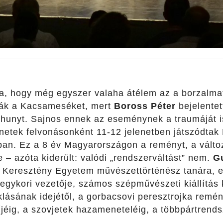
a, hogy még egyszer valaha átélem az a borzalma
ták a Kacsameséket, mert
Boross Péter
bejelente
elhunyt. Sajnos ennek az eseménynek a traumáját i
ténetek felvonásonként 11-12 jelenetben játszódta
an. Ez a 8 év Magyarországon a reményt, a változá
e – azóta kiderült: valódi „rendszerváltást” nem.
G
 Keresztény Egyetem művészettörténész tanára, esz
ykori vezetője, számos szépművészeti kiállítás k
lásának idejétől, a gorbacsovi peresztrojka remén
jéig, a szovjetek hazameneteléig, a többpártrendsz