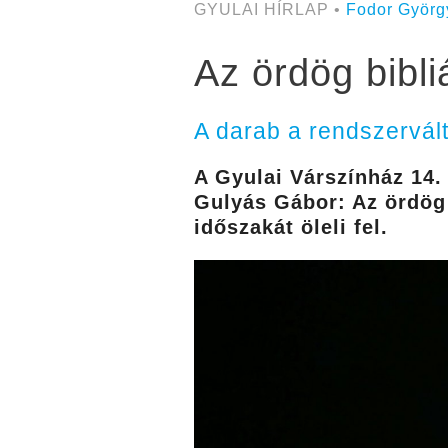
GYULAI HÍRLAP •
Fodor Györg
Az ördög bibli
A darab a rendszerváltá
A Gyulai Várszínház 14.
Gulyás Gábor: Az ördög 
időszakát öleli fel.