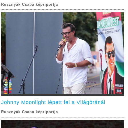
Rusznyák Csaba képriportja
Johnny Moonlight lépett fel a Világóránál
Rusznyák Csaba képriportja