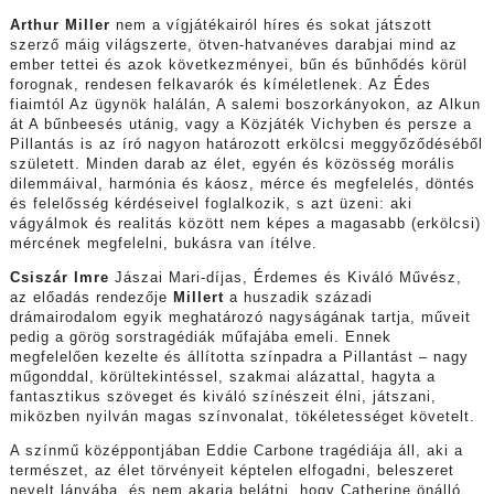
Arthur Miller
nem a vígjátékairól híres és sokat játszott
szerző máig világszerte, ötven-hatvanéves darabjai mind az
ember tettei és azok következményei, bűn és bűnhődés körül
forognak, rendesen felkavarók és kíméletlenek. Az Édes
fiaimtól Az ügynök halálán, A salemi boszorkányokon, az Alkun
át A bűnbeesés utánig, vagy a Közjáték Vichyben és persze a
Pillantás is az író nagyon határozott erkölcsi meggyőződéséből
született. Minden darab az élet, egyén és közösség morális
dilemmáival, harmónia és káosz, mérce és megfelelés, döntés
és felelősség kérdéseivel foglalkozik, s azt üzeni: aki
vágyálmok és realitás között nem képes a magasabb (erkölcsi)
mércének megfelelni, bukásra van ítélve.
Csiszár Imre
Jászai Mari-díjas, Érdemes és Kiváló Művész,
az előadás rendezője
Millert
a huszadik századi
drámairodalom egyik meghatározó nagyságának tartja, műveit
pedig a görög sorstragédiák műfajába emeli. Ennek
megfelelően kezelte és állította színpadra a Pillantást – nagy
műgonddal, körültekintéssel, szakmai alázattal, hagyta a
fantasztikus szöveget és kiváló színészeit élni, játszani,
miközben nyilván magas színvonalat, tökéletességet követelt.
A színmű középpontjában Eddie Carbone tragédiája áll, aki a
természet, az élet törvényeit képtelen elfogadni, beleszeret
nevelt lányába, és nem akarja belátni, hogy Catherine önálló