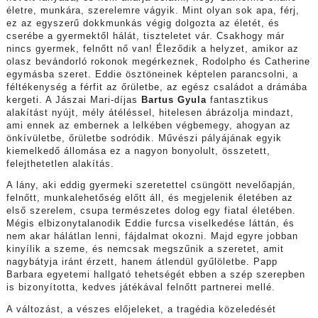
életre, munkára, szerelemre vágyik. Mint olyan sok apa, férj,
ez az egyszerű dokkmunkás végig dolgozta az életét, és
cserébe a gyermektől hálát, tiszteletet vár. Csakhogy már
nincs gyermek, felnőtt nő van! Éleződik a helyzet, amikor az
olasz bevándorló rokonok megérkeznek, Rodolpho és Catherine
egymásba szeret. Eddie ösztöneinek képtelen parancsolni, a
féltékenység a férfit az őrületbe, az egész családot a drámába
kergeti. A Jászai Mari-díjas
Bartus Gyula
fantasztikus
alakítást nyújt, mély átéléssel, hitelesen ábrázolja mindazt,
ami ennek az embernek a lelkében végbemegy, ahogyan az
önkívületbe, őrületbe sodródik. Művészi pályájának egyik
kiemelkedő állomása ez a nagyon bonyolult, összetett,
felejthetetlen alakítás.
A lány, aki eddig gyermeki szeretettel csüngött nevelőapján,
felnőtt, munkalehetőség előtt áll, és megjelenik életében az
első szerelem, csupa természetes dolog egy fiatal életében.
Mégis elbizonytalanodik Eddie furcsa viselkedése láttán, és
nem akar hálátlan lenni, fájdalmat okozni. Majd egyre jobban
kinyílik a szeme, és nemcsak megszűnik a szeretet, amit
nagybátyja iránt érzett, hanem átlendül gyűlöletbe. Papp
Barbara egyetemi hallgató tehetségét ebben a szép szerepben
is bizonyította, kedves játékával felnőtt partnerei mellé.
A változást, a vészes előjeleket, a tragédia közeledését