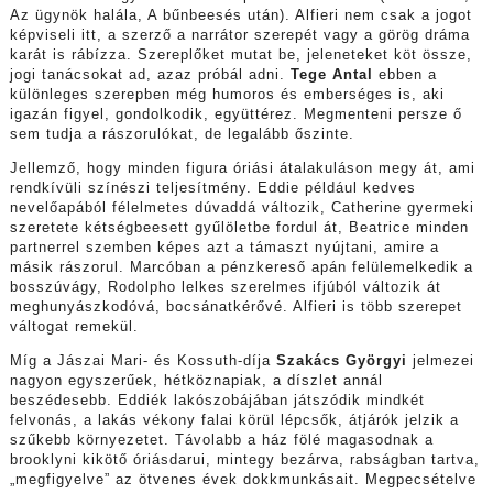
Az ügynök halála, A bűnbeesés után). Alfieri nem csak a jogot
képviseli itt, a szerző a narrátor szerepét vagy a görög dráma
karát is rábízza. Szereplőket mutat be, jeleneteket köt össze,
jogi tanácsokat ad, azaz próbál adni.
Tege Antal
ebben a
különleges szerepben még humoros és emberséges is, aki
igazán figyel, gondolkodik, együttérez. Megmenteni persze ő
sem tudja a rászorulókat, de legalább őszinte.
Jellemző, hogy minden figura óriási átalakuláson megy át, ami
rendkívüli színészi teljesítmény. Eddie például kedves
nevelőapából félelmetes dúvaddá változik, Catherine gyermeki
szeretete kétségbeesett gyűlöletbe fordul át, Beatrice minden
partnerrel szemben képes azt a támaszt nyújtani, amire a
másik rászorul. Marcóban a pénzkereső apán felülemelkedik a
bosszúvágy, Rodolpho lelkes szerelmes ifjúból változik át
meghunyászkodóvá, bocsánatkérővé. Alfieri is több szerepet
váltogat remekül.
Míg a Jászai Mari- és Kossuth-díja
Szakács Györgyi
jelmezei
nagyon egyszerűek, hétköznapiak, a díszlet annál
beszédesebb. Eddiék lakószobájában játszódik mindkét
felvonás, a lakás vékony falai körül lépcsők, átjárók jelzik a
szűkebb környezetet. Távolabb a ház fölé magasodnak a
brooklyni kikötő óriásdarui, mintegy bezárva, rabságban tartva,
„megfigyelve” az ötvenes évek dokkmunkásait. Megpecsételve