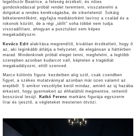
legelőször Beatrice, a feleség érzékeli, és nőies
gondoskodással próbál rendet teremteni, visszaterelni a
dolgokat a rendes kerékvágásba, de sikertelenül. Sokáig
béketeremtőként, egyfajta mediátorként lavíroz a család és a
rokonok között, de a régi „idillt” soha többé nem tudja
visszaállítani, ahogyan a pusztulást sem képes
megakadályozni.
Kovács Edit
alakítása megrendítő, kiválóan érzékelteti, hogy ő
az, aki leginkább átlátja a helyzetet, de elegánsan a háttérben
marad. Mindenkinek próbál eleget tenni, megfelelni, a legtöbb
szerepben azonban kudarcot vall, képtelen a tragédiát
megakadályozni, ettől szenved.
Marco különös figura: kezdetben alig szól, csak csendben
figyel, a székes mutatvánnyal azonban már üzen valamit az
erejéből. S amikor veszélybe kerül mindaz, amiért az új hazába
érkezett, hogy gyermekeit az éhhaláltól megmentse, rettentő
bosszúval lesújt.
Katkó Ferenc
markáns figurája egyszerre
lírai és ijesztő, a végleteket mesterien ötvözi.