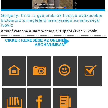
Görgényi Ernő: a gyulaiaknak hosszú évtizedekre
biztosított a megfelelő mennyiségű és minőségű
ivóvíz
A fürdővárosba a Maros-hordalékkúpból érkezik ivóvíz
CIKKEK KERESÉSE AZ ONLINE
ARCHÍVUMBAN