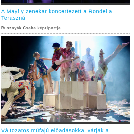
A Mayfly zenekar koncertezett a Rondella
Terasznál
Rusznyák Csaba képriportja
Változatos műfajú előadásokkal várják a