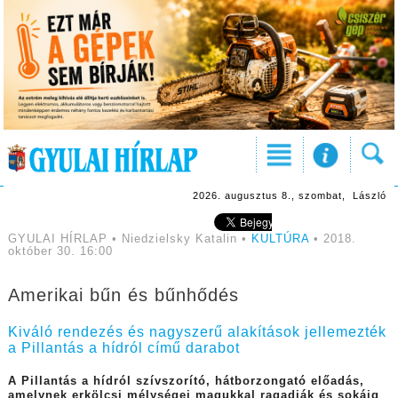
2026. augusztus 8., szombat, László
GYULAI HÍRLAP • Niedzielsky Katalin •
KULTÚRA
• 2018.
október 30. 16:00
Amerikai bűn és bűnhődés
Kiváló rendezés és nagyszerű alakítások jellemezték
a Pillantás a hídról című darabot
A Pillantás a hídról szívszorító, hátborzongató előadás,
amelynek erkölcsi mélységei magukkal ragadják és sokáig