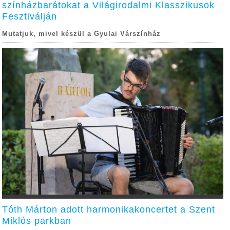
színházbarátokat a Világirodalmi Klasszikusok
Fesztiválján
Mutatjuk, mivel készül a Gyulai Várszínház
Tóth Márton adott harmonikakoncertet a Szent
Miklós parkban