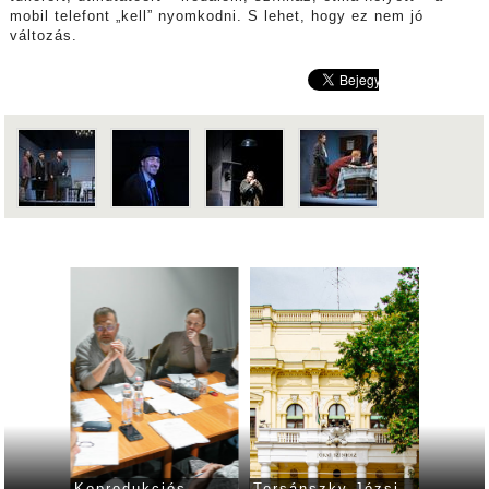
mobil telefont „kell” nyomkodni. S lehet, hogy ez nem jó
változás.
ban
Koprodukciós
Tersánszky Józsi
Rockos