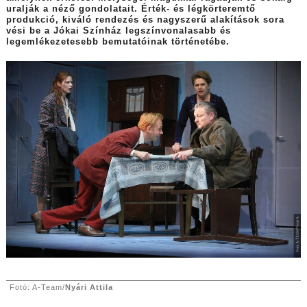
uralják a néző gondolatait. Érték- és légkörteremtő
produkció, kiváló rendezés és nagyszerű alakítások sora
vési be a Jókai Színház legszínvonalasabb és
legemlékezetesebb bemutatóinak történetébe.
Fotó: A-Team/
Nyári Attila