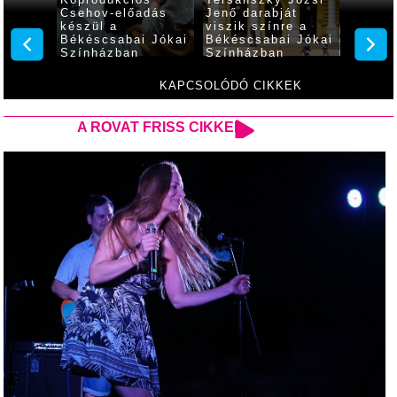
Csehov-előadás
Jenő darabját
Hamlet
készül a
viszik színre a
be a B
Békéscsabai Jókai
Békéscsabai Jókai
Jókai 
Színházban
Színházban
KAPCSOLÓDÓ CIKKEK
A ROVAT FRISS CIKKEI