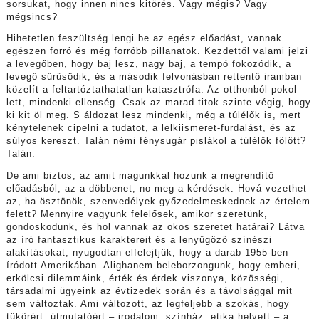
sorsukat, hogy innen nincs kitörés. Vagy mégis? Vagy
mégsincs?
Hihetetlen feszültség lengi be az egész előadást, vannak
egészen forró és még forróbb pillanatok. Kezdettől valami jelzi
a levegőben, hogy baj lesz, nagy baj, a tempó fokozódik, a
levegő sűrűsödik, és a második felvonásban rettentő iramban
közelít a feltartóztathatatlan katasztrófa. Az otthonból pokol
lett, mindenki ellenség. Csak az marad titok szinte végig, hogy
ki kit öl meg. S áldozat lesz mindenki, még a túlélők is, mert
kénytelenek cipelni a tudatot, a lelkiismeret-furdalást, és az
súlyos kereszt. Talán némi fénysugár pislákol a túlélők fölött?
Talán.
De ami biztos, az amit magunkkal hozunk a megrendítő
előadásból, az a döbbenet, no meg a kérdések. Hová vezethet
az, ha ösztönök, szenvedélyek győzedelmeskednek az értelem
felett? Mennyire vagyunk felelősek, amikor szeretünk,
gondoskodunk, és hol vannak az okos szeretet határai? Látva
az író fantasztikus karaktereit és a lenyűgöző színészi
alakításokat, nyugodtan elfelejtjük, hogy a darab 1955-ben
íródott Amerikában. Alighanem beleborzongunk, hogy emberi,
erkölcsi dilemmáink, érték és érdek viszonya, közösségi,
társadalmi ügyeink az évtizedek során és a távolsággal mit
sem változtak. Ami változott, az legfeljebb a szokás, hogy
tükörért, útmutatóért – irodalom, színház, etika helyett – a