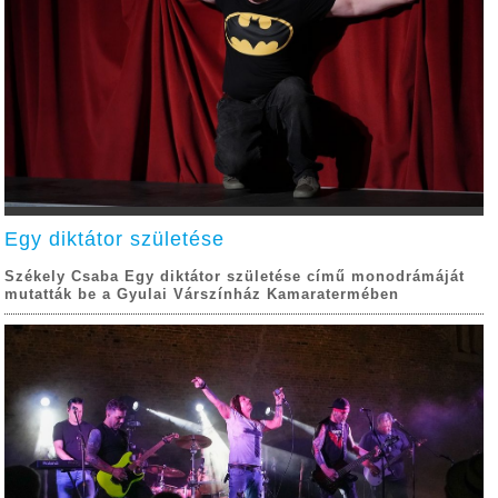
Egy diktátor születése
Székely Csaba Egy diktátor születése című monodrámáját
mutatták be a Gyulai Várszínház Kamaratermében