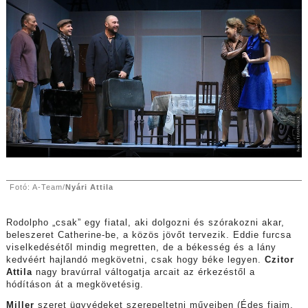
Fotó: A-Team/
Nyári Attila
Rodolpho „csak” egy fiatal, aki dolgozni és szórakozni akar,
beleszeret Catherine-be, a közös jövőt tervezik. Eddie furcsa
viselkedésétől mindig megretten, de a békesség és a lány
kedvéért hajlandó megkövetni, csak hogy béke legyen.
Czitor
Attila
nagy bravúrral váltogatja arcait az érkezéstől a
hódításon át a megkövetésig.
Miller
szeret ügyvédeket szerepeltetni műveiben (Édes fiaim,