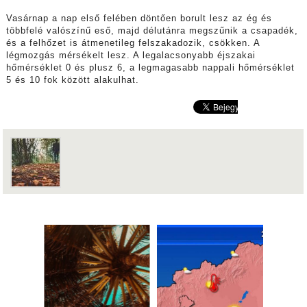
Vasárnap a nap első felében döntően borult lesz az ég és
többfelé valószínű eső, majd délutánra megszűnik a csapadék,
és a felhőzet is átmenetileg felszakadozik, csökken. A
légmozgás mérsékelt lesz. A legalacsonyabb éjszakai
hőmérséklet 0 és plusz 6, a legmagasabb nappali hőmérséklet
5 és 10 fok között alakulhat.