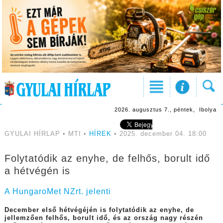
2026. augusztus 7., péntek, Ibolya
GYULAI HÍRLAP • MTI •
HÍREK
• 2025. december 04. 18:00
Folytatódik az enyhe, de felhős, borult idő
a hétvégén is
A HungaroMet NZrt. jelenti
December első hétvégéjén is folytatódik az enyhe, de
jellemzően felhős, borult idő, és az ország nagy részén