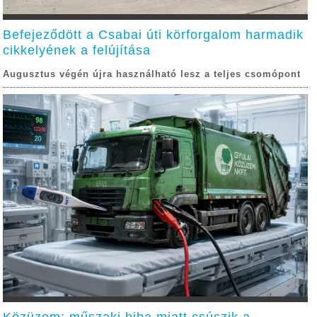
Befejeződött a Csabai úti körforgalom harmadik
cikkelyének a felújítása
Augusztus végén újra használható lesz a teljes csomópont
Közüzem: műszaki hiba miatt csúszik a