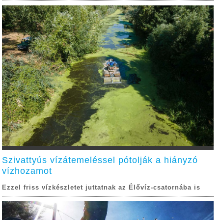
Szivattyús vízátemeléssel pótolják a hiányzó
vízhozamot
Ezzel friss vízkészletet juttatnak az Élővíz-csatornába is