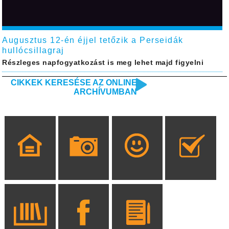
Augusztus 12-én éjjel tetőzik a Perseidák
hullócsillagraj
Részleges napfogyatkozást is meg lehet majd figyelni
CIKKEK KERESÉSE AZ ONLINE
ARCHÍVUMBAN