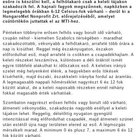
esőre is készülni kell, a felhőtakaró csak a keleti tájakon
szakadozik fel. A hajnali fagyok megszűnnek, napközben a
legmelegebb órákban 6-12 Celsius-fok várható – derül ki a
HungaroMet Nonprofit Zrt. előrejelzéséből, amelyet
csütörtökön juttattak el az MTI-hez.
Pénteken többnyire erősen felhős vagy borult idő várható,
csupán néhol - kiemelten Szabolcs térségében - maradhat
szakadozottabb, vékonyabb a felhőtakaró, arrafelé több órára a
nap is kisüthet. Reggel még északnyugaton, északon
előfordulhat eső, majd arrafelé is csökken a csapadékhajlam. A
keleti részeket leszámítva, különösen a déli óráktól ismét
egyre többfelé alakulhat ki időszakos eső. A keleties irányú
szelet még helyenként élénk, a hegyekben erős lökések
kísérhetik, majd északi, északkeleti irányba fordul az áramlás.
A legmagasabb nappali hőmérséklet nagyrészt 6 és 12 fok
között alakul, de a keleti naposabb részeken ennél néhány
fokkal magasabb érték várhatóak.
Szombaton nagyrészt erősen felhős vagy borult idő várható,
átmeneti vékonyodás, szakadozás nagyobb eséllyel a keleti
tájakon lehet. Reggelig, délelőttig nyugaton gyengülő
intenzitással még előfordulhat csapadék, majd átmeneti szünet
után estétől újra nagy területen elered az eső. A légmozgás
mérsékelt marad. A minimum 0 és plusz 7, a maximum 6 és 12
fok között várható.