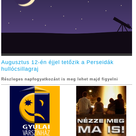
Augusztus 12-én éjjel tetőzik a Perseidák
hullócsillagraj
Részleges napfogyatkozást is meg lehet majd figyelni