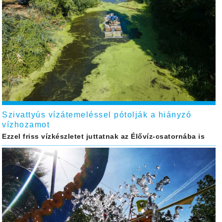
Szivattyús vízátemeléssel pótolják a hiányzó
vízhozamot
Ezzel friss vízkészletet juttatnak az Élővíz-csatornába is