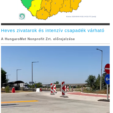
Heves zivatarok és intenzív csapadék várható
A HungaroMet Nonprofit Zrt. előrejelzése