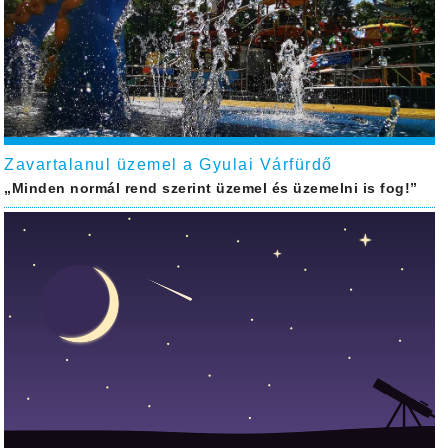
Zavartalanul üzemel a Gyulai Várfürdő
„Minden normál rend szerint üzemel és üzemelni is fog!”