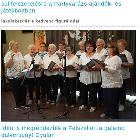
sulifelszerelésre a Partyvarázs ajándék- és
játékboltban
Iskolakezdés a kedvenc figuráiddal
Idén is megrendezték a Felszállott a galamb
dalversenyt Gyulán