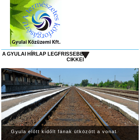
A GYULAI HÍRLAP LEGFRISSEBB
CIKKEI
Gyula előtt kidőlt fának ütközött a vonat