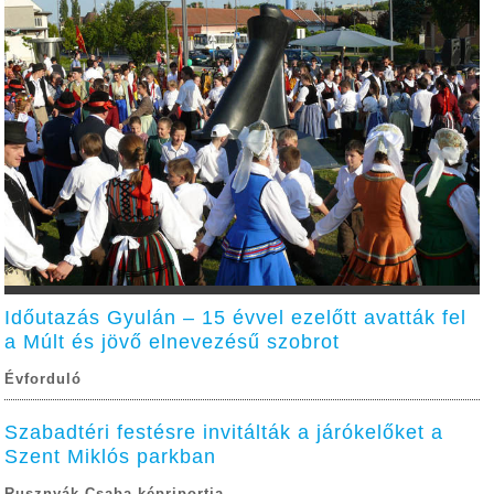
Időutazás Gyulán – 15 évvel ezelőtt avatták fel
a Múlt és jövő elnevezésű szobrot
Évforduló
Szabadtéri festésre invitálták a járókelőket a
Szent Miklós parkban