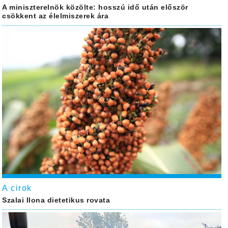
A miniszterelnök közölte: hosszú idő után először
csökkent az élelmiszerek ára
A cirok
Szalai Ilona dietetikus rovata