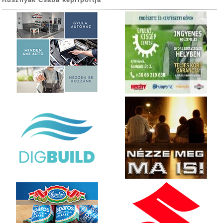
Rusznyák Csaba képriportja