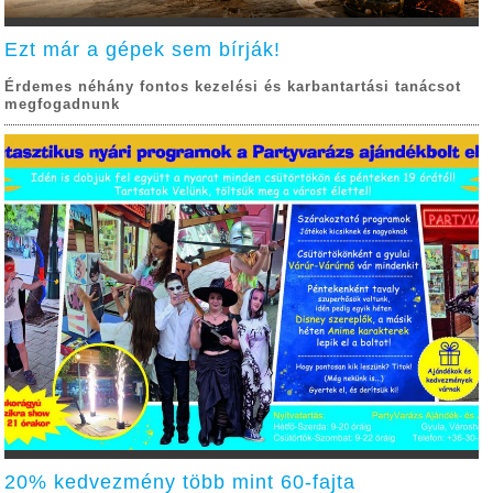
Ezt már a gépek sem bírják!
Érdemes néhány fontos kezelési és karbantartási tanácsot
megfogadnunk
20% kedvezmény több mint 60-fajta