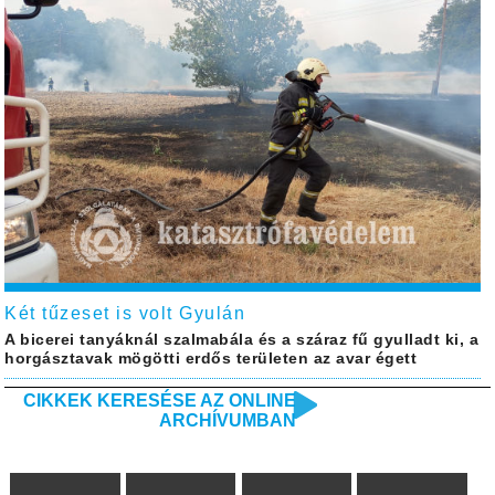
Két tűzeset is volt Gyulán
A bicerei tanyáknál szalmabála és a száraz fű gyulladt ki, a
horgásztavak mögötti erdős területen az avar égett
CIKKEK KERESÉSE AZ ONLINE
ARCHÍVUMBAN