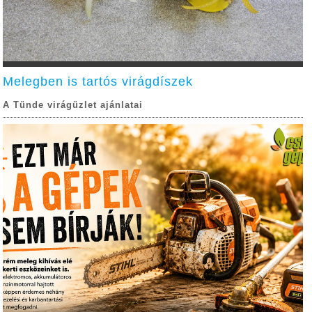
Melegben is tartós virágdíszek
A Tünde virágüzlet ajánlatai