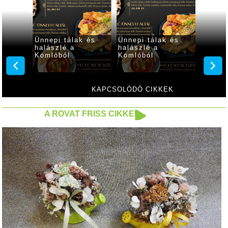
i menü
Ünnepi tálak és
Ünnepi tálak és
Rendel
halászlé a
halászlé a
tálaka
Komlóból
Komlóból
halász
Komlób
KAPCSOLÓDÓ CIKKEK
A ROVAT FRISS CIKKEI