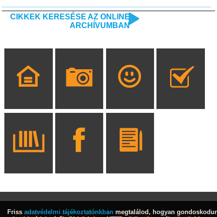
CIKKEK KERESÉSE AZ ONLINE
ARCHÍVUMBAN
Friss
adatvédelmi tájékoztatónkban
megtalálod, hogyan gondoskodu
HÍREK
KULTÚRA
INTERJÚ
SPORT