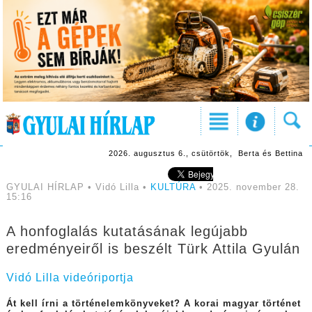
2026. augusztus 6., csütörtök, Berta és Bettina
GYULAI HÍRLAP • Vidó Lilla •
KULTÚRA
• 2025. november 28.
15:16
A honfoglalás kutatásának legújabb
eredményeiről is beszélt Türk Attila Gyulán
Vidó Lilla videóriportja
Át kell írni a történelemkönyveket? A korai magyar történet