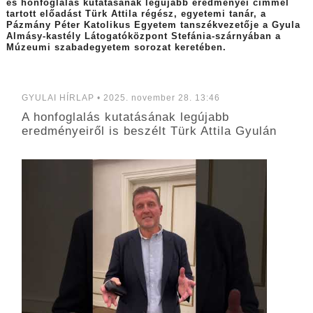
és honfoglalás kutatásának legújabb eredményei címmel
tartott előadást Türk Attila régész, egyetemi tanár, a
Pázmány Péter Katolikus Egyetem tanszékvezetője a Gyula
Almásy-kastély Látogatóközpont Stefánia-szárnyában a
Múzeumi szabadegyetem sorozat keretében.
GYULAI HÍRLAP • 2025. november 28. 13:46
A honfoglalás kutatásának legújabb
eredményeiről is beszélt Türk Attila Gyulán