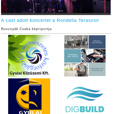
A Last adott koncertet a Rondella Teraszon
Rusznyák Csaba képriportja