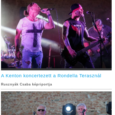
A Kenton koncertezett a Rondella Terasznál
Rusznyák Csaba képriportja