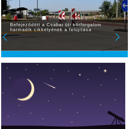
Befejeződött a Csabai úti körforgalom
harmadik cikkelyének a felújítása