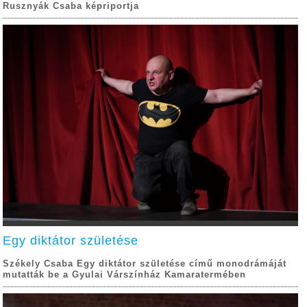
Rusznyák Csaba képriportja
Egy diktátor születése
Székely Csaba Egy diktátor születése című monodrámáját
mutatták be a Gyulai Várszínház Kamaratermében