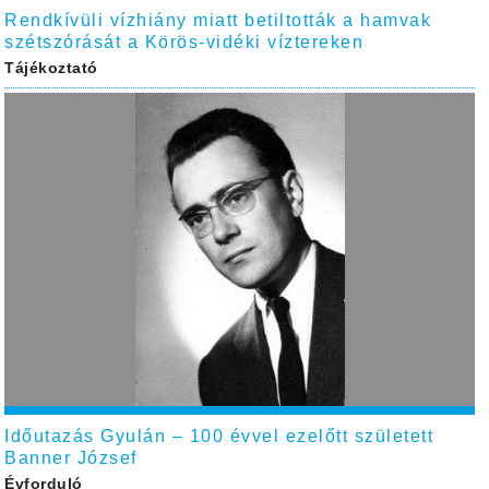
Rendkívüli vízhiány miatt betiltották a hamvak
szétszórását a Körös-vidéki víztereken
Tájékoztató
Időutazás Gyulán – 100 évvel ezelőtt született
Banner József
Évforduló