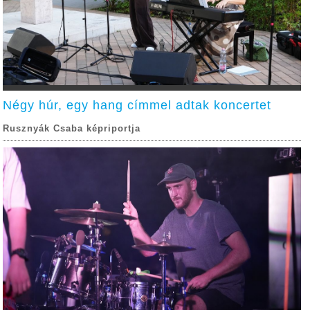
Négy húr, egy hang címmel adtak koncertet
Rusznyák Csaba képriportja