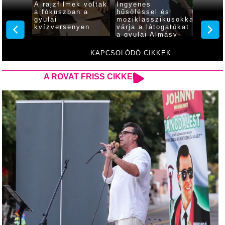
a
A rajzfilmek voltak
Ingyenes
Átmene
zóház
a fókuszban a
hűsöléssel és
kikapc
gyulai
moziklasszikusokkal
gyulai
kvízversenyen
várja a látogatókat
Almásy
a gyulai Almásy-
épület
kastély
díszki
KAPCSOLÓDÓ CIKKEK
A ROVAT FRISS CIKKEI