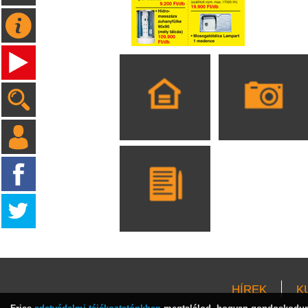
HÍREK
K