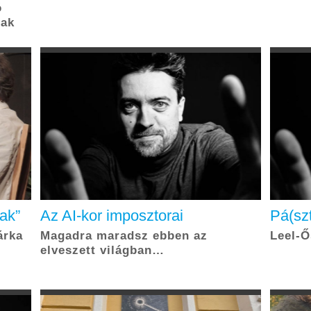
ó
tak
ak”
Az AI-kor imposztorai
Pá(szt
árka
Magadra maradsz ebben az
Leel-Ő
elveszett világban…