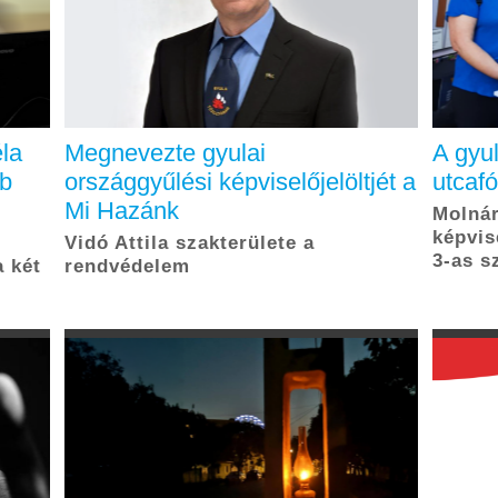
la
Megnevezte gyulai
A gyul
bb
országgyűlési képviselőjelöltjét a
utcaf
Mi Hazánk
Molnár
képvis
Vidó Attila szakterülete a
3-as s
 két
rendvédelem