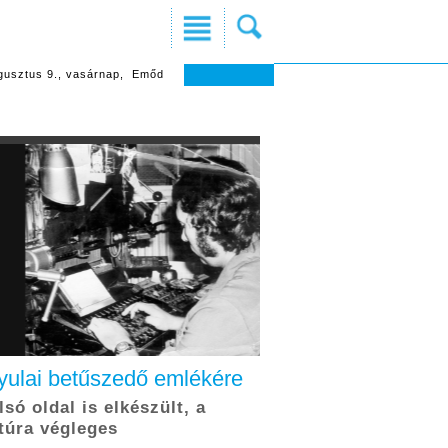
gusztus 9., vasárnap, Emőd
yulai betűszedő emlékére
lsó oldal is elkészült, a
túra végleges