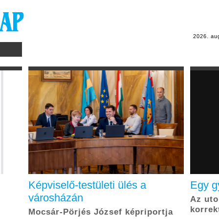
2026. au
F
Képviselő-testületi ülés a
Egy g
városházán
Az uto
korrek
Mocsár-Pörjés József képriportja