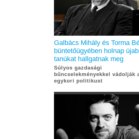
Galbács Mihály és Torma Bé
büntetőügyében holnap úja
tanúkat hallgatnak meg
Súlyos gazdasági
bűncselekményekkel vádolják a
egykori politikust