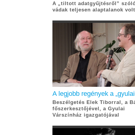
A „tiltott adatgyűjtésről” szól
vádak teljesen alaptalanok vol
A legjobb regények a „gyulai
Beszélgetés Elek Tiborral, a B
főszerkesztőjével, a Gyulai
Várszínház igazgatójával