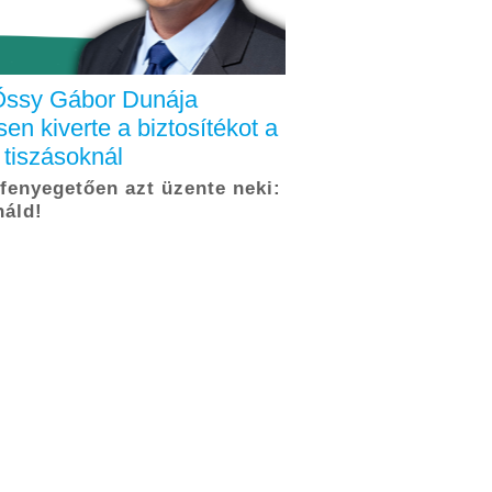
Őssy Gábor Dunája
en kiverte a biztosítékot a
 tiszásoknál
 fenyegetően azt üzente neki:
náld!