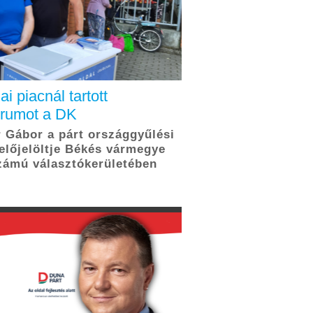
ai piacnál tartott
órumot a DK
 Gábor a párt országgyűlési
előjelöltje Békés vármegye
zámú választókerületében