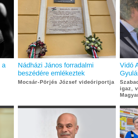
 a
Nádházi János forradalmi
Vidó A
beszédére emlékeztek
Gyulá
Mocsár-Pörjés József videóriportja
Szabad
igaz, 
Magya