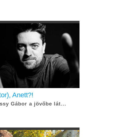
or), Anett?!
ssy Gábor a jövőbe lát...