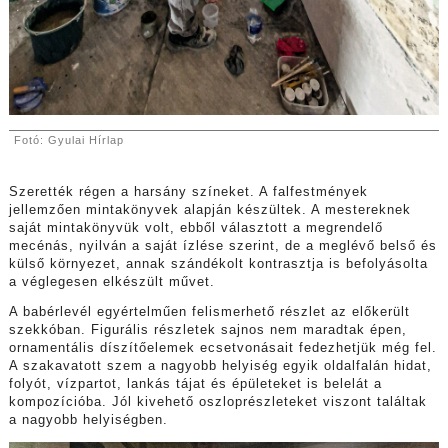
Fotó: Gyulai Hírlap
Szerették régen a harsány színeket. A falfestmények
jellemzően mintakönyvek alapján készültek. A mestereknek
saját mintakönyvük volt, ebből választott a megrendelő
mecénás, nyilván a saját ízlése szerint, de a meglévő belső és
külső környezet, annak szándékolt kontrasztja is befolyásolta
a véglegesen elkészült művet.
A babérlevél egyértelműen felismerhető részlet az előkerült
szekkóban. Figurális részletek sajnos nem maradtak épen,
ornamentális díszítőelemek ecsetvonásait fedezhetjük még fel.
A szakavatott szem a nagyobb helyiség egyik oldalfalán hidat,
folyót, vízpartot, lankás tájat és épületeket is belelát a
kompozícióba. Jól kivehető oszloprészleteket viszont találtak
a nagyobb helyiségben.