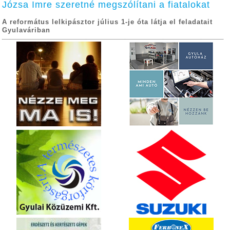
Józsa Imre szeretné megszólítani a fiatalokat
A református lelkipásztor július 1-je óta látja el feladatait
Gyulaváriban