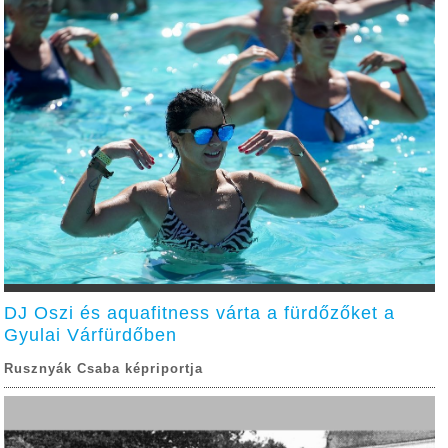
DJ Oszi és aquafitness várta a fürdőzőket a
Gyulai Várfürdőben
Rusznyák Csaba képriportja