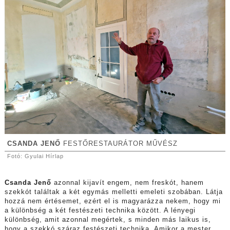
CSANDA JENŐ
FESTŐRESTAURÁTOR MŰVÉSZ
Fotó: Gyulai Hírlap
Csanda Jenő
azonnal kijavít engem, nem freskót, hanem
szekkót találtak a két egymás melletti emeleti szobában. Látja
hozzá nem értésemet, ezért el is magyarázza nekem, hogy mi
a különbség a két festészeti technika között. A lényegi
különbség, amit azonnal megértek, s minden más laikus is,
hogy a szekkó száraz festészeti technika. Amikor a mester