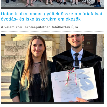
Hatodik alkalommal gyűltek össze a máriafalvai
óvodás- és iskoláskorukra emlékezők
A valamikori iskolaépületben találkoztak újra