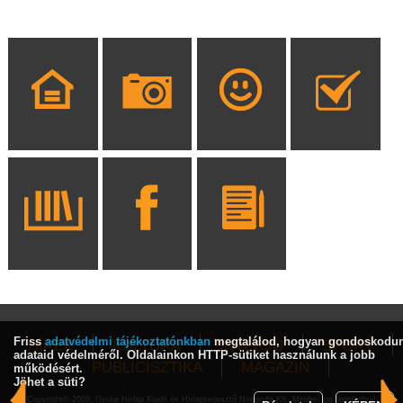
Friss
adatvédelmi tájékoztatónkban
megtalálod, hogyan gondoskodu
HÍREK
KULTÚRA
INTERJÚ
SPORT
adataid védelméről. Oldalainkon HTTP-sütiket használunk a jobb
PUBLICISZTIKA
MAGAZIN
működésért.
Jöhet a süti?
Copyright© 2009, Gyulai Hírlap Kiadó és Hírlapterjesztő Nonprofit Kft. Minden jog fenntartva!