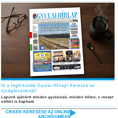
Itt a legfrissebb Gyulai Hírlap! Keresse az
újságárusoknál!
Lapunk ajánlott minden gyulainak, minden héten, s recept
nélkül is kapható
CIKKEK KERESÉSE AZ ONLINE
ARCHÍVUMBAN