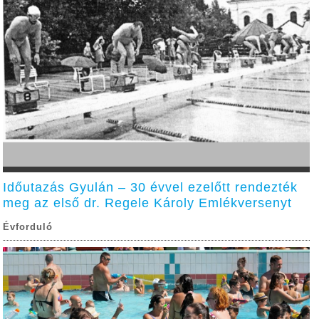
Időutazás Gyulán – 30 évvel ezelőtt rendezték
meg az első dr. Regele Károly Emlékversenyt
Évforduló