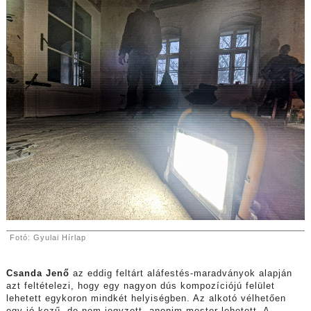
Fotó: Gyulai Hírlap
Csanda Jenő
az eddig feltárt aláfestés-maradványok alapján
azt feltételezi, hogy egy nagyon dús kompozíciójú felület
lehetett egykoron mindkét helyiségben. Az alkotó vélhetően
egy jó kezű, de nem jegyzett, anonim mester lehetett. A