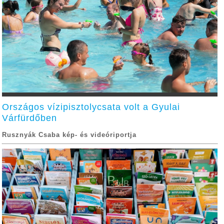
Országos vízipisztolycsata volt a Gyulai
Várfürdőben
Rusznyák Csaba kép- és videóriportja