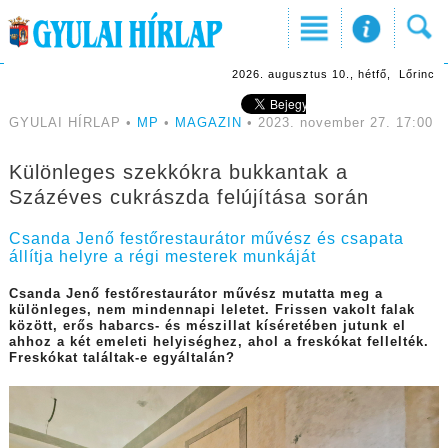
2026. augusztus 10., hétfő, Lőrinc
GYULAI HÍRLAP •
MP
•
MAGAZIN
• 2023. november 27. 17:00
Különleges szekkókra bukkantak a
Százéves cukrászda felújítása során
Csanda Jenő festőrestaurátor művész és csapata
állítja helyre a régi mesterek munkáját
Csanda Jenő festőrestaurátor művész mutatta meg a
különleges, nem mindennapi leletet. Frissen vakolt falak
között, erős habarcs- és mészillat kíséretében jutunk el
ahhoz a két emeleti helyiséghez, ahol a freskókat fellelték.
Freskókat találtak-e egyáltalán?