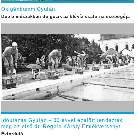
Oxigénbumm Gyulán
Dupla műszakban dolgozik az Élővíz-csatorna csobogója
Időutazás Gyulán – 30 évvel ezelőtt rendezték
meg az első dr. Regele Károly Emlékversenyt
Évforduló