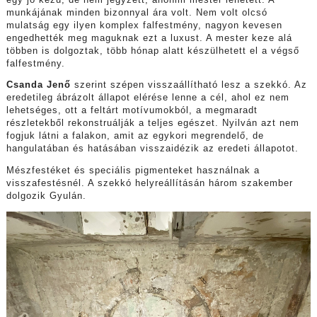
munkájának minden bizonnyal ára volt. Nem volt olcsó
mulatság egy ilyen komplex falfestmény, nagyon kevesen
engedhették meg maguknak ezt a luxust. A mester keze alá
többen is dolgoztak, több hónap alatt készülhetett el a végső
falfestmény.
Csanda Jenő
szerint szépen visszaállítható lesz a szekkó. Az
eredetileg ábrázolt állapot elérése lenne a cél, ahol ez nem
lehetséges, ott a feltárt motívumokból, a megmaradt
részletekből rekonstruálják a teljes egészet. Nyilván azt nem
fogjuk látni a falakon, amit az egykori megrendelő, de
hangulatában és hatásában visszaidézik az eredeti állapotot.
Mészfestéket és speciális pigmenteket használnak a
visszafestésnél. A szekkó helyreállításán három szakember
dolgozik Gyulán.