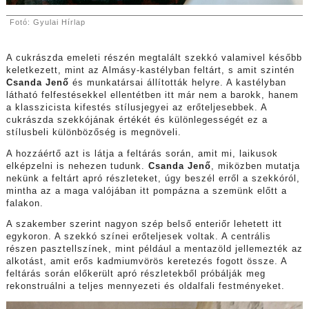
Fotó: Gyulai Hírlap
A cukrászda emeleti részén megtalált szekkó valamivel később
keletkezett, mint az Almásy-kastélyban feltárt, s amit szintén
Csanda Jenő
és munkatársai állították helyre. A kastélyban
látható felfestésekkel ellentétben itt már nem a barokk, hanem
a klasszicista kifestés stílusjegyei az erőteljesebbek. A
cukrászda szekkójának értékét és különlegességét ez a
stílusbeli különbözőség is megnöveli.
A hozzáértő azt is látja a feltárás során, amit mi, laikusok
elképzelni is nehezen tudunk.
Csanda Jenő
, miközben mutatja
nekünk a feltárt apró részleteket, úgy beszél erről a szekkóról,
mintha az a maga valójában itt pompázna a szemünk előtt a
falakon.
A szakember szerint nagyon szép belső enteriőr lehetett itt
egykoron. A szekkó színei erőteljesek voltak. A centrális
részen pasztellszínek, mint például a mentazöld jellemezték az
alkotást, amit erős kadmiumvörös keretezés fogott össze. A
feltárás során előkerült apró részletekből próbálják meg
rekonstruálni a teljes mennyezeti és oldalfali festményeket.