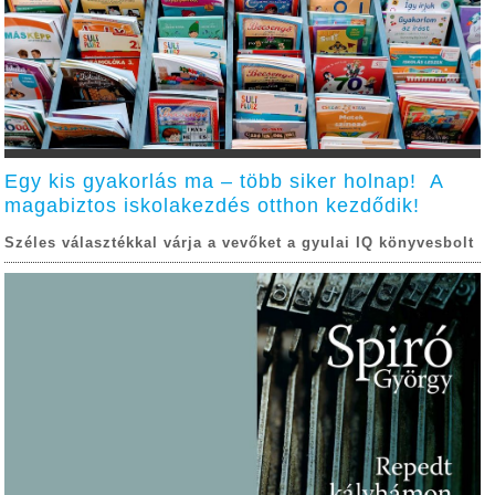
Egy kis gyakorlás ma – több siker holnap! A
magabiztos iskolakezdés otthon kezdődik!
Széles választékkal várja a vevőket a gyulai IQ könyvesbolt