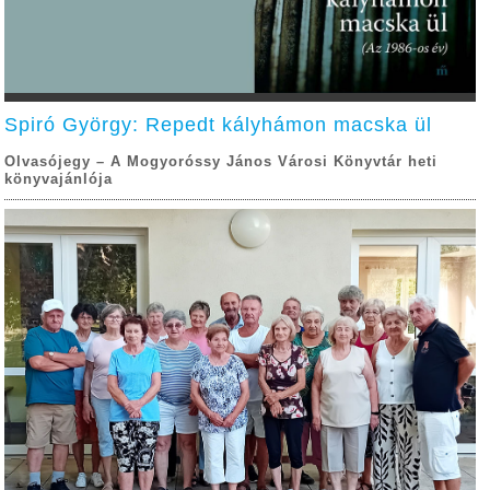
Spiró György: Repedt kályhámon macska ül
Olvasójegy – A Mogyoróssy János Városi Könyvtár heti
könyvajánlója