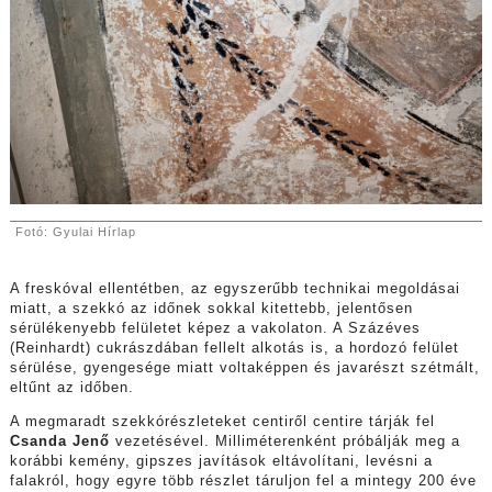
Fotó: Gyulai Hírlap
A freskóval ellentétben, az egyszerűbb technikai megoldásai
miatt, a szekkó az időnek sokkal kitettebb, jelentősen
sérülékenyebb felületet képez a vakolaton. A Százéves
(Reinhardt) cukrászdában fellelt alkotás is, a hordozó felület
sérülése, gyengesége miatt voltaképpen és javarészt szétmált,
eltűnt az időben.
A megmaradt szekkórészleteket centiről centire tárják fel
Csanda Jenő
vezetésével. Milliméterenként próbálják meg a
korábbi kemény, gipszes javítások eltávolítani, levésni a
falakról, hogy egyre több részlet táruljon fel a mintegy 200 éve