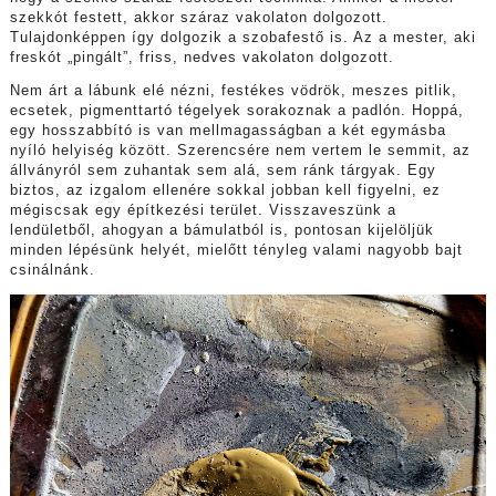
szekkót festett, akkor száraz vakolaton dolgozott.
Tulajdonképpen így dolgozik a szobafestő is. Az a mester, aki
freskót „pingált”, friss, nedves vakolaton dolgozott.
Nem árt a lábunk elé nézni, festékes vödrök, meszes pitlik,
ecsetek, pigmenttartó tégelyek sorakoznak a padlón. Hoppá,
egy hosszabbító is van mellmagasságban a két egymásba
nyíló helyiség között. Szerencsére nem vertem le semmit, az
állványról sem zuhantak sem alá, sem ránk tárgyak. Egy
biztos, az izgalom ellenére sokkal jobban kell figyelni, ez
mégiscsak egy építkezési terület. Visszaveszünk a
lendületből, ahogyan a bámulatból is, pontosan kijelöljük
minden lépésünk helyét, mielőtt tényleg valami nagyobb bajt
csinálnánk.