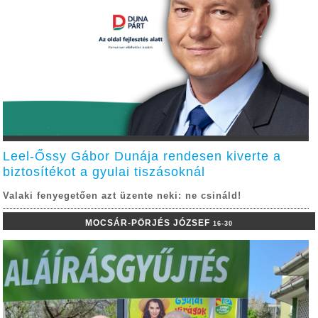
Leel-Őssy Gábor Dunája rendesen kiverte a
biztosítékot a gyulai tiszásoknál
Valaki fenyegetően azt üzente neki: ne csináld!
MOCSÁR-PÖRJÉS JÓZSEF
16-30