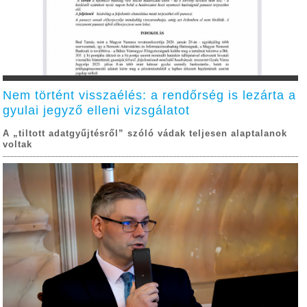
Nem történt visszaélés: a rendőrség is lezárta a
gyulai jegyző elleni vizsgálatot
A „tiltott adatgyűjtésről” szóló vádak teljesen alaptalanok
voltak