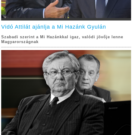
Vidó Attilát ajánlja a Mi Hazánk Gyulán
Szabadi szerint a Mi Hazánkkal igaz, valódi jövője lenne
Magyarországnak