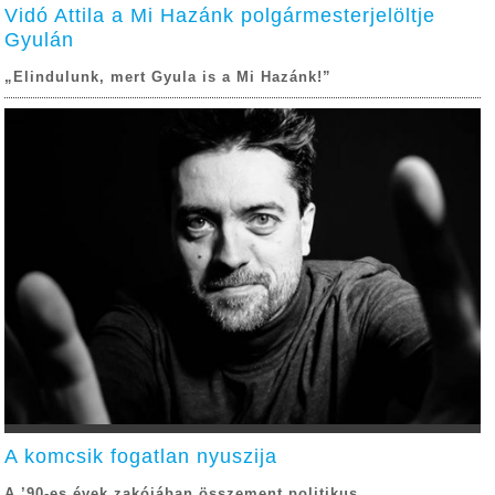
Vidó Attila a Mi Hazánk polgármesterjelöltje
Gyulán
„Elindulunk, mert Gyula is a Mi Hazánk!”
A komcsik fogatlan nyuszija
A ’90-es évek zakójában összement politikus