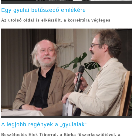
Egy gyulai betűszedő emlékére
Az utolsó oldal is elkészült, a korrektúra végleges
A legjobb regények a „gyulaiak”
Beszélgetés Elek Tiborral, a Bárka főszerkesztőjével, a