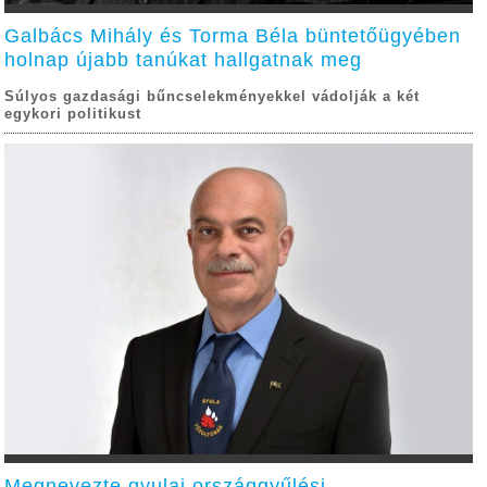
Galbács Mihály és Torma Béla büntetőügyében
holnap újabb tanúkat hallgatnak meg
Súlyos gazdasági bűncselekményekkel vádolják a két
egykori politikust
Megnevezte gyulai országgyűlési