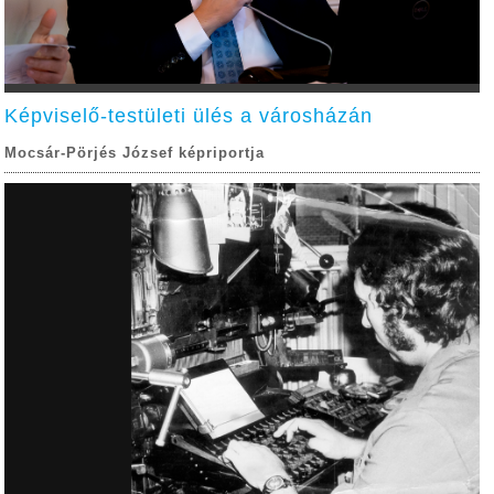
Képviselő-testületi ülés a városházán
Mocsár-Pörjés József képriportja