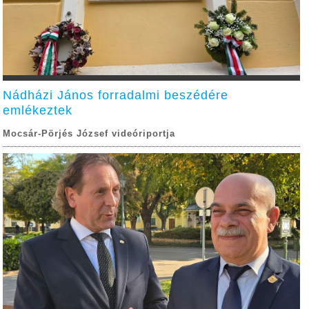
Nádházi János forradalmi beszédére
emlékeztek
Mocsár-Pörjés József videóriportja