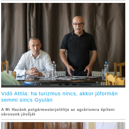
Vidó Attila: ha turizmus nincs, akkor jóformán
semmi sincs Gyulán
A Mi Hazánk polgármesterjelöltje az agráriumra építeni
városunk jövőjét