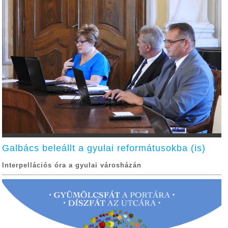
Galbács beleállt a gyulai reformátusokba (is)
Interpellációs óra a gyulai városházán