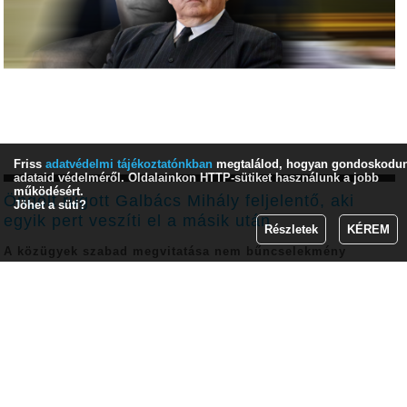
Friss
adatvédelmi tájékoztatónkban
megtalálod, hogyan gondoskodu
adataid védelméről. Oldalainkon HTTP-sütiket használunk a jobb
működésért.
Öngólt rúgott Galbács Mihály feljelentő, aki
Jöhet a süti?
egyik pert veszíti el a másik után
Részletek
KÉREM
A közügyek szabad megvitatása nem bűncselekmény