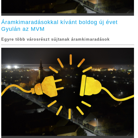
Áramkimaradásokkal kívánt boldog új évet
Gyulán az MVM
Egyre több városrészt sújtanak áramkimaradások