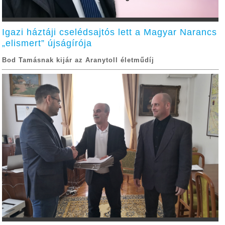
Igazi háztáji cselédsajtós lett a Magyar Narancs
„elismert” újságírója
Bod Tamásnak kijár az Aranytoll életműdíj