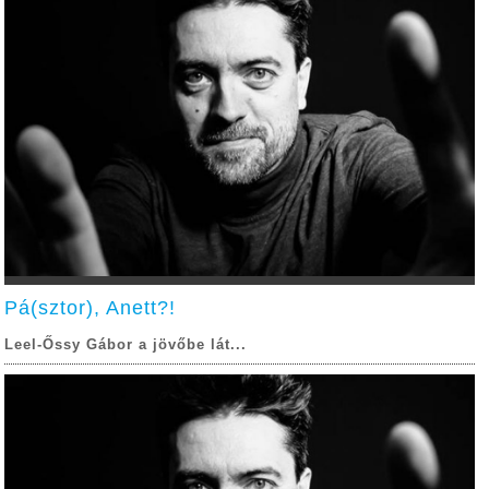
Pá(sztor), Anett?!
Leel-Őssy Gábor a jövőbe lát...