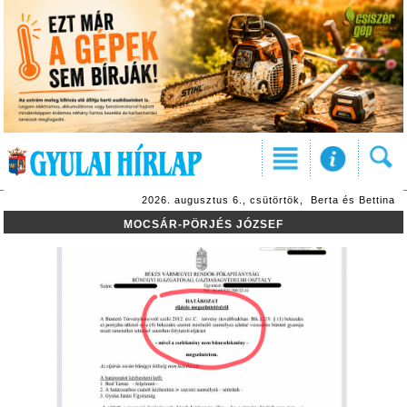
2026. augusztus 6., csütörtök, Berta és Bettina
MOCSÁR-PÖRJÉS JÓZSEF