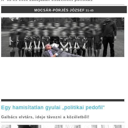
MOCSÁR-PÖRJÉS JÓZSEF
31-45
Egy hamisítatlan gyulai „politikai pedofil”
Galbács elvtárs, ideje távozni a közéletből!