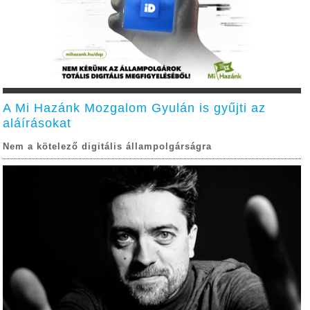
A Mi Hazánk Mozgalom Gyulán is gyűjti az
aláírásokat
Nem a kötelező digitális állampolgárságra