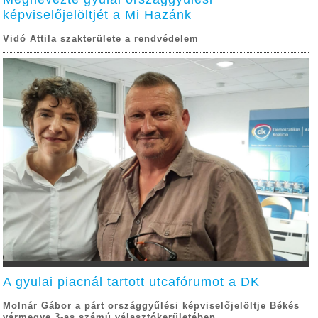
képviselőjelöltjét a Mi Hazánk
Vidó Attila szakterülete a rendvédelem
A gyulai piacnál tartott utcafórumot a DK
Molnár Gábor a párt országgyűlési képviselőjelöltje Békés
vármegye 3-as számú választókerületében