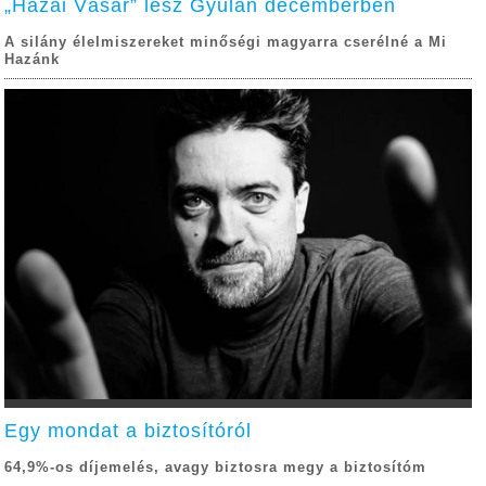
„Hazai Vásár” lesz Gyulán decemberben
A silány élelmiszereket minőségi magyarra cserélné a Mi
Hazánk
Egy mondat a biztosítóról
64,9%-os díjemelés, avagy biztosra megy a biztosítóm