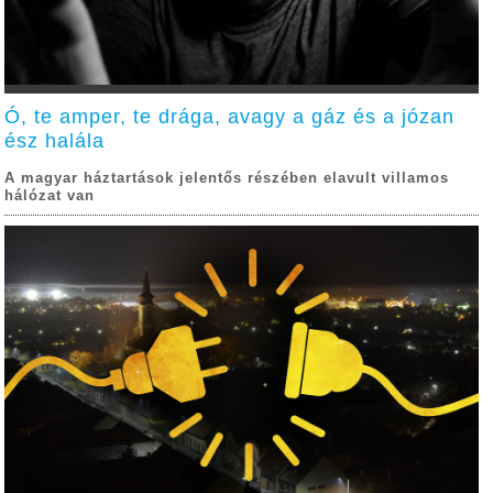
Ó, te amper, te drága, avagy a gáz és a józan
ész halála
A magyar háztartások jelentős részében elavult villamos
hálózat van