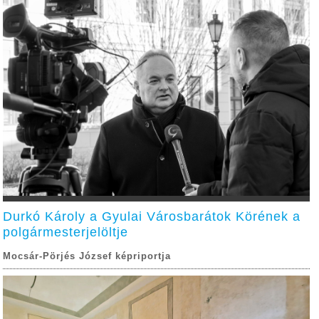
Durkó Károly a Gyulai Városbarátok Körének a
polgármesterjelöltje
Mocsár-Pörjés József képriportja