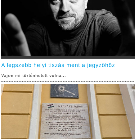
A legszebb helyi tiszás ment a jegyzőhöz
Vajon mi történhetett volna...