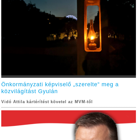
Önkormányzati képviselő „szerelte” meg a
közvilágítást Gyulán
Vidó Attila kártérítést követel az MVM-től