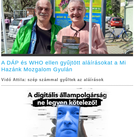
A DÁP és WHO ellen gyűjtött aláírásokat a Mi
Hazánk Mozgalom Gyulán
Vidó Attila: szép számmal gyűltek az aláírások