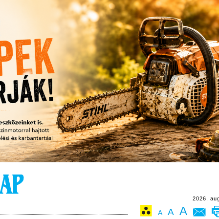
2026. au
A
A
A