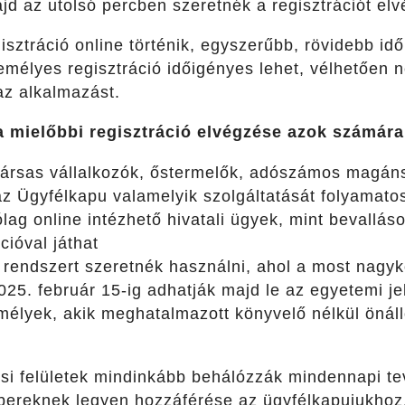
d az utolsó percben szeretnék a regisztrációt elv
sztráció online történik, egyszerűbb, rövidebb idő
élyes regisztráció időigényes lehet, vélhetően n
az alkalmazást.
a mielőbbi regisztráció elvégzése azok számára
 társas vállalkozók, őstermelők, adószámos magá
 Ügyfélkapu valamelyik szolgáltatását folyamatos
lag online intézhető hivatali ügyek, mint bevallá
ióval játhat
li rendszert szeretnék használni, ahol a most nagy
5. február 15-ig adhatják majd le az egyetemi jel
élyek, akik meghatalmazott könyvelő nélkül önáll
ési felületek mindinkább behálózzák mindennapi t
bereknek legyen hozzáférése az ügyfélkapujukhoz