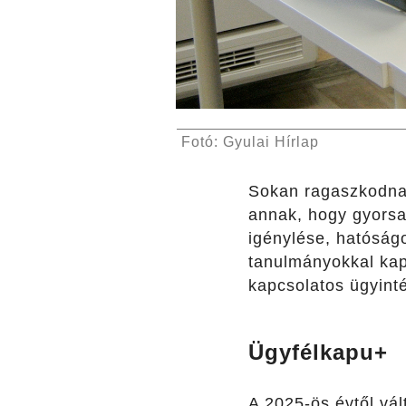
Fotó: Gyulai Hírlap
Sokan ragaszkodnak
annak, hogy gyorsan
igénylése, hatóságo
tanulmányokkal kapc
kapcsolatos ügyinté
Ügyfélkapu+
A 2025-ös évtől vál