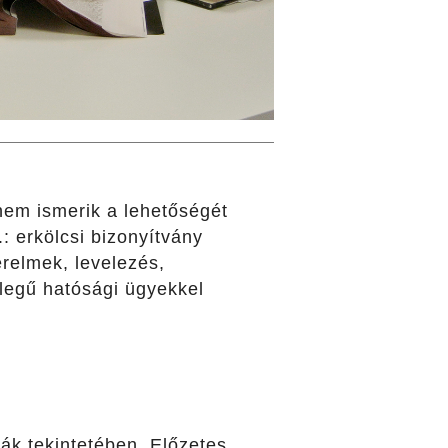
nem ismerik a lehetőségét
: erkölcsi bizonyítvány
relmek, levelezés,
llegű hatósági ügyekkel
ák tekintetében. Előzetes