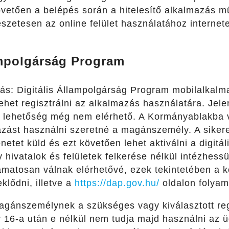
övetően a belépés során a hitelesítő alkalmazás 
észetesen az online felület használatához internete
ampolgárság Program
s: Digitális Állampolgárság Program mobilalkalma
het regisztrálni az alkalmazás használatára. Jel
s lehetőség még nem elérhető. A Kormányablakba vi
zást használni szeretné a magánszemély. A sikeres
etet küld és ezt követően lehet aktiválni a digitá
y hivatalok és felületek felkerése nélkül intézhess
amatosan válnak elérhetővé, ezek tekintetében a k
lődni, illetve a
https://dap.gov.hu/
oldalon folyam
ánszemélynek a szükséges vagy kiválasztott regi
 16-a után e nélkül nem tudja majd használni az üg