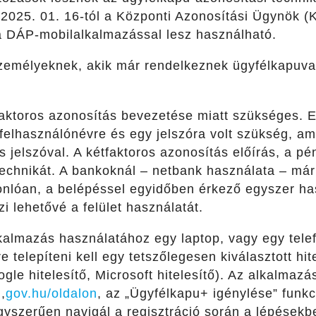
 2025. 01. 16-tól a Központi Azonosítási Ügynök (
 DÁP-mobilalkalmazással lesz használható.
mélyeknek, akik már rendelkeznek ügyfélkapuval
tfaktoros azonosítás bevezetése miatt szükséges.
felhasználónévre és egy jelszóra volt szükség, am
 jelszóval. A kétfaktoros azonosítás előírás, a pé
technikát. A bankoknál – netbank használata – már
nlóan, a belépéssel egyidőben érkező egyszer ha
i lehetővé a felület használatát.
kalmazás használatához egy laptop, vagy egy tele
e telepíteni kell egy tetszőlegesen kiválasztott hit
gle hitelesítő, Microsoft hitelesítő). Az alkalmazá
u
,
gov.hu/oldalon
, az „Ügyfélkapu+ igénylése” funkci
egyszerűen navigál a regisztráció során a lépésekb