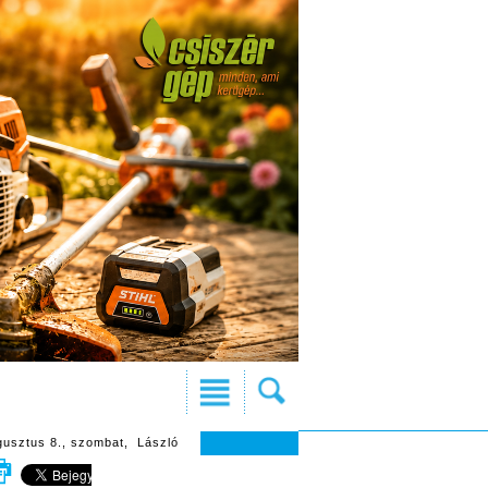
gusztus 8., szombat, László