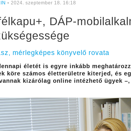
IN
• 2024. szeptember 18. 16:18
félkapu+, DÁP-mobilalka
szükségessége
sz, mérlegképes könyvelő rovata
nnapi életét is egyre inkább meghatározza
k köre számos életterületre kiterjed, és e
 vannak kizárólag online intézhető ügyek –