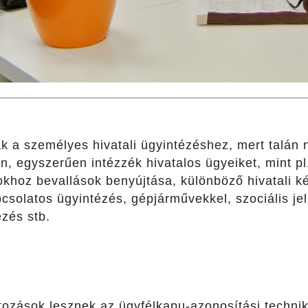
 a személyes hivatali ügyintézéshez, mert talán 
, egyszerűen intézzék hivatalos ügyeiket, mint pl.
khoz bevallások benyújtása, különböző hivatali ké
solatos ügyintézés, gépjárművekkel, szociális je
zés stb.
tozások lesznek az ügyfélkapu-azonosítási technik