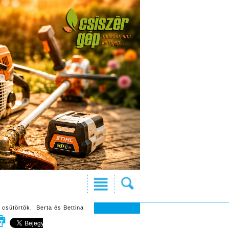
 csütörtök, Berta és Bettina