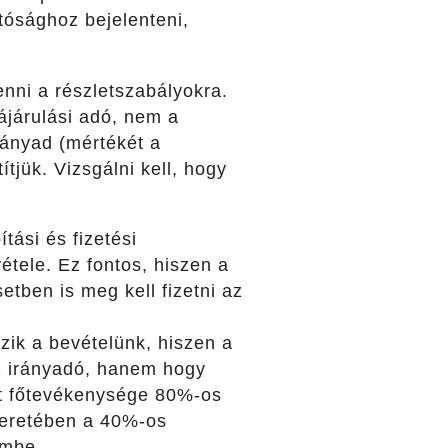
tósághoz bejelenteni,
nni a részletszabályokra.
zájárulási adó, nem a
hányad (mértékét a
jük. Vizsgálni kell, hogy
tási és fizetési
tele. Ez fontos, hiszen a
tben is meg kell fizetni az
zik a bevételünk, hiszen a
z irányadó, hanem hogy
ót főtevékenysége 80%-os
keretében a 40%-os
embe.