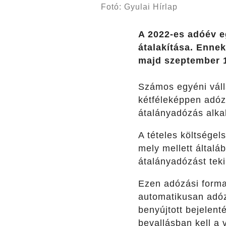
Fotó: Gyulai Hírlap
A 2022-es adóév eg
átalakítása. Ennek
majd szeptember 1.
Számos egyéni váll
kétféleképpen adózh
átalányadózás alka
A tételes költsége
mely mellett által
átalányadózást teki
Ezen adózási forma 
automatikusan adóz
benyújtott bejelent
bevallásban kell a 