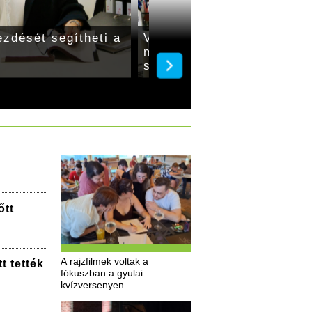
ezdését segítheti a
Változás: Ügyfélkapu+, 
mobilalkalmazás-regisztr
szükségessége
őtt
A rajzfilmek voltak a
t tették
fókuszban a gyulai
kvízversenyen