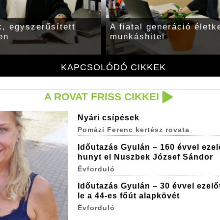
, egyszerűsített
A fiatal generáció életk
en
munkáshitel
KAPCSOLÓDÓ CIKKEK
A ROVAT FRISS CIKKEI
Nyári csípések
Pomázi Ferenc kertész rovata
Időutazás Gyulán – 160 évvel ezel
hunyt el Nuszbek József Sándor
Évforduló
Időutazás Gyulán – 30 évvel ezelőt
le a 44-es főút alapkövét
Évforduló