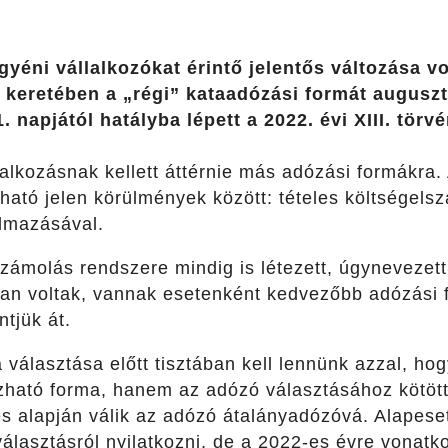
yéni vállalkozókat érintő jelentős változása vo
 keretében a „régi” kataadózási formát auguszt
 napjától hatályba lépett a 2022. évi XIII. törvé
alkozásnak kellett áttérnie más adózási formákra.
ató jelen körülmények között: tételes költségelszá
lmazásával.
lszámolás rendszere mindig is létezett, úgyneveze
ában voltak, vannak esetenként kedvezőbb adózási 
ntjük át.
választása előtt tisztában kell lennünk azzal, ho
ható forma, hanem az adózó választásához kötöt
és alapján válik az adózó átalányadózóvá. Alapese
választásról nyilatkozni, de a 2022-es évre vonatko