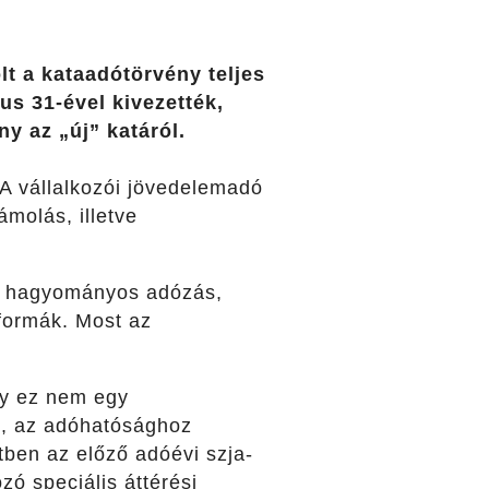
lt a kataadótörvény teljes
us 31-ével kivezették,
ny az „új” katáról.
 A vállalkozói jövedelemadó
molás, illetve
tt hagyományos adózás,
formák. Most az
gy ez nem egy
t, az adóhatósághoz
tben az előző adóévi szja-
zó speciális áttérési