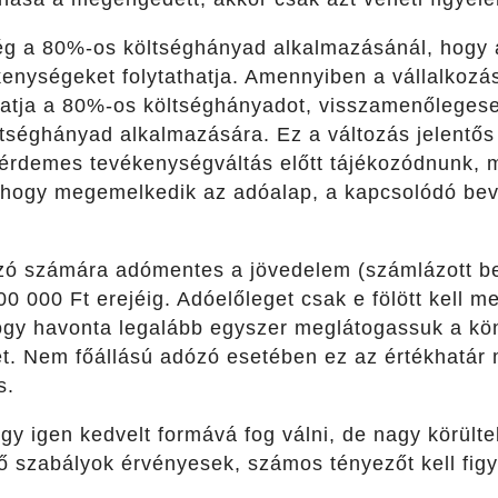
ég a 80%-os költséghányad alkalmazásánál, hogy a
kenységeket folytathatja. Amennyiben a vállalkoz
tja a 80%-os költséghányadot, visszamenőlegesen
ltséghányad alkalmazására. Ez a változás jelentő
érdemes tevékenységváltás előtt tájékozódnunk, 
t, hogy megemelkedik az adóalap, a kapcsolódó bev
ó számára adómentes a jövedelem (számlázott be
0 000 Ft erejéig. Adóelőleget csak e fölött kell me
ogy havonta legalább egyszer meglátogassuk a kön
et. Nem főállású adózó esetében ez az értékhatá
s.
y igen kedvelt formává fog válni, de nagy körülte
ő szabályok érvényesek, számos tényezőt kell fig