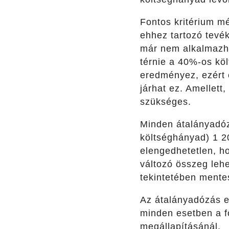
Fontos kritérium m
ehhez tartozó tevé
már nem alkalmazha
térnie a 40%-os kö
eredményez, ezért 
járhat ez. Amellet
szükséges.
Minden átalányadóz
költséghányad) 1 20
elengedhetetlen, h
változó összeg leh
tekintetében mente
Az átalányadózás eg
minden esetben a f
megállapításánál.