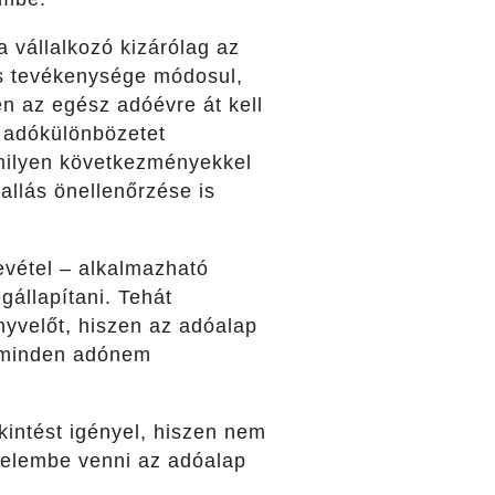
 vállalkozó kizárólag az
ás tevékenysége módosul,
 az egész adóévre át kell
s adókülönbözetet
milyen következményekkel
allás önellenőrzése is
vétel – alkalmazható
gállapítani. Tehát
yvelőt, hiszen az adóalap
r minden adónem
kintést igényel, hiszen nem
yelembe venni az adóalap