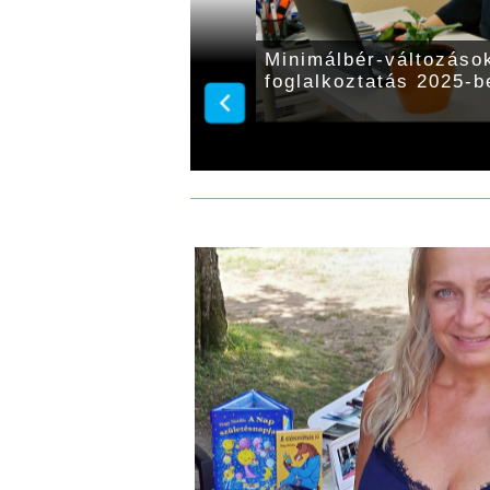
könyvelőt!
Minimálbér-változások
foglalkoztatás 2025-b