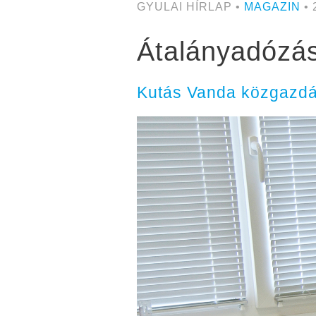
GYULAI HÍRLAP •
MAGAZIN
• 
Átalányadózás
Kutás Vanda közgazdá