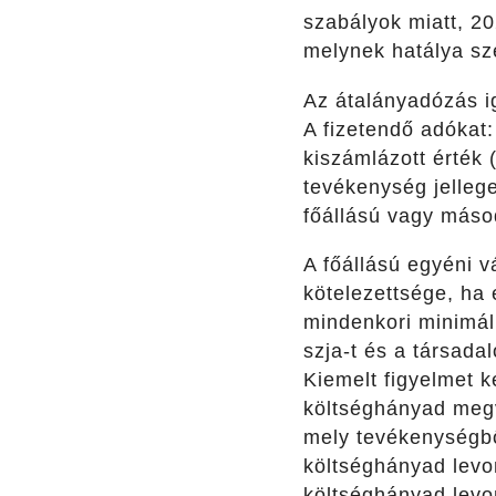
szabályok miatt, 20
melynek hatálya sz
Az átalányadózás ig
A fizetendő adókat:
kiszámlázott érték
tevékenység jelleg
főállású vagy máso
A főállású egyéni v
kötelezettsége, ha 
mindenkori minimálb
szja-t és a társadal
Kiemelt figyelmet k
költséghányad megv
mely tevékenységbő
költséghányad levo
költséghányad levo