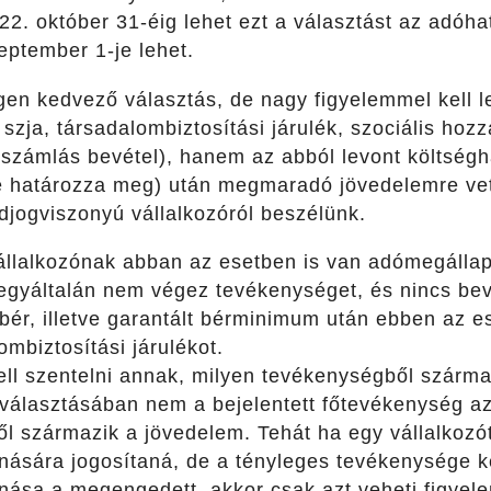
22. október 31-éig lehet ezt a választást az adóha
eptember 1-je lehet.
en kedvező választás, de nagy figyelemmel kell le
 szja, társadalombiztosítási járulék, szociális hoz
 (számlás bevétel), hanem az abból levont költség
e határozza meg) után megmaradó jövedelemre vetít
djogviszonyú vállalkozóról beszélünk.
állalkozónak abban az esetben is van adómegállapí
egyáltalán nem végez tevékenységet, és nincs bevé
ér, illetve garantált bérminimum után ebben az ese
ombiztosítási járulékot.
ell szentelni annak, milyen tevékenységből szárma
álasztásában nem a bejelentett főtevékenység a
l származik a jövedelem. Tehát ha egy vállalkoz
nására jogosítaná, de a tényleges tevékenysége 
nása a megengedett, akkor csak azt veheti figyel