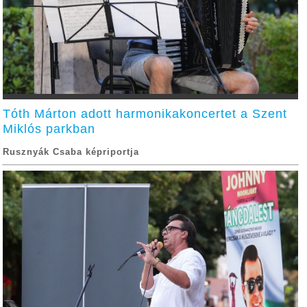
Tóth Márton adott harmonikakoncertet a Szent
Miklós parkban
Rusznyák Csaba képriportja