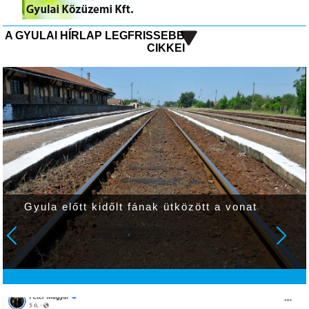
A GYULAI HÍRLAP LEGFRISSEBB
CIKKEI
Szombaton a kevés fátyol- és gomolyfelhő
mellet sok napsütés várható