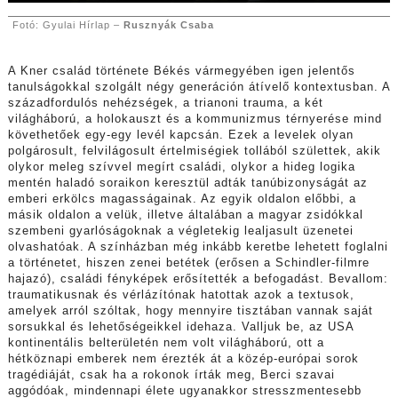
Fotó: Gyulai Hírlap –
Rusznyák Csaba
A Kner család története Békés vármegyében igen jelentős
tanulságokkal szolgált négy generáción átívelő kontextusban. A
századfordulós nehézségek, a trianoni trauma, a két
világháború, a holokauszt és a kommunizmus térnyerése mind
követhetőek egy-egy levél kapcsán. Ezek a levelek olyan
polgárosult, felvilágosult értelmiségiek tollából születtek, akik
olykor meleg szívvel megírt családi, olykor a hideg logika
mentén haladó soraikon keresztül adták tanúbizonyságát az
emberi erkölcs magasságainak. Az egyik oldalon előbbi, a
másik oldalon a velük, illetve általában a magyar zsidókkal
szembeni gyarlóságoknak a végletekig lealjasult üzenetei
olvashatóak. A színházban még inkább keretbe lehetett foglalni
a történetet, hiszen zenei betétek (erősen a Schindler-filmre
hajazó), családi fényképek erősítették a befogadást. Bevallom:
traumatikusnak és vérlázítónak hatottak azok a textusok,
amelyek arról szóltak, hogy mennyire tisztában vannak saját
sorsukkal és lehetőségeikkel idehaza. Valljuk be, az USA
kontinentális belterületén nem volt világháború, ott a
hétköznapi emberek nem érezték át a közép-európai sorok
tragédiáját, csak ha a rokonok írták meg, Berci szavai
aggódóak, mindennapi élete ugyanakkor stresszmentesebb