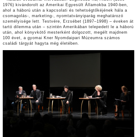
1976) kivándorolt az Amerikai Egyesült Államokba 1940-ben,
ahol a háború után a kapcsolati és tehetségtőkéjének hála a
csomagolás-, marketing-, nyomtatványiparág meghatározó
személyisége lett. Testvére, Erzsébet (1897–1998) – éveken át
tartó dilemma után – szintén Amerikában telepedett le a háború
után, ahol könyvkötő mesterként dolgozott, megélt majdnem
100 évet, a gyomai Kner Nyomdaipari Múzeumra számos
családi tárgyát hagyta még életében.