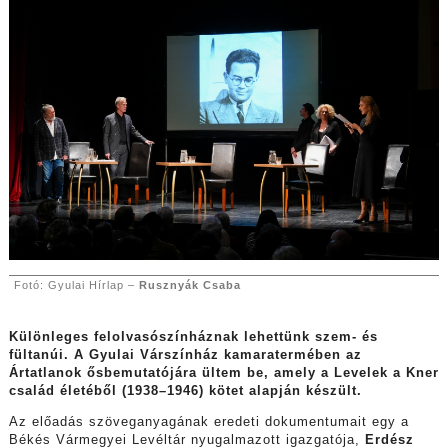
Fotó: Gyulai Hírlap –
Rusznyák Csaba
Különleges felolvasószínháznak lehettünk szem- és
fültanúi. A Gyulai Várszínház kamaratermében az
Ártatlanok ősbemutatójára ültem be, amely a Levelek a Kner
család életéből (1938–1946) kötet alapján készült.
Az előadás szöveganyagának eredeti dokumentumait egy a
Békés Vármegyei Levéltár nyugalmazott igazgatója,
Erdész