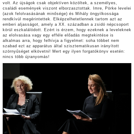
volt. Az újságok csak objektíven közöltek, a személyes,
családi események viszont elborzasztottak. Imre, Pörke levelei
(azok felolvasásának minősége) és Mihály öngyilkossága
rendkívül megérintettek. Elképzelhetetlennek tartom azt az
emberi aljasságot, amely a XX. században a zsidó népcsoport
körül eszkalálódott. Ezért is érzem, hogy ezeknek a leveleknek
az elolvasása vagy egy efféle előadás megtekintése is
alkalmas arra, hogy felhívja a figyelmet: soha többet nem
szabad ezt az apparátus által szisztematikusan irányított
szörnyűséget elkövetni! Mert egy ilyen forgatókönyv esetén:
nincs több újranyomás!