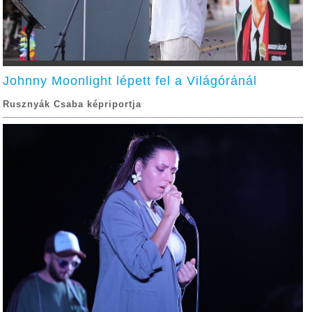
Johnny Moonlight lépett fel a Világóránál
Rusznyák Csaba képriportja