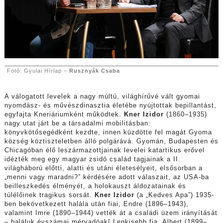
Fotó: Gyulai Hírlap –
Rusznyák Csaba
A válogatott levelek a nagy múltú, világhírűvé vált gyomai
nyomdász- és művészdinasztia életébe nyújtottak bepillantást,
egyfajta Kneriáriumként működtek.
Kner Izidor
(1860–1935)
nagy utat járt be a társadalmi mobilitásban:
könyvkötősegédként kezdte, innen küzdötte fel magát Gyoma
község köztiszteletben álló polgárává. Gyomán, Budapesten és
Chicagóban élő leszármazottjainak levelei katartikus erővel
idézték meg egy magyar zsidó család tagjainak a II.
világháború előtti, alatti és utáni életesélyeit, elsősorban a
„menni vagy maradni?” kérdésére adott válaszait, az USA-ba
beilleszkedés élményét, a holokauszt áldozatainak és
túlélőinek tragikus sorsát.
Kner Izidor
(a „Kedves Apa”) 1935-
ben bekövetkezett halála után fiai, Endre (1896–1943),
valamint Imre (1890–1944) vették át a családi üzem irányítását
– haláluk évszámai mérvadóak! Legkisebb fia, Albert (1899–