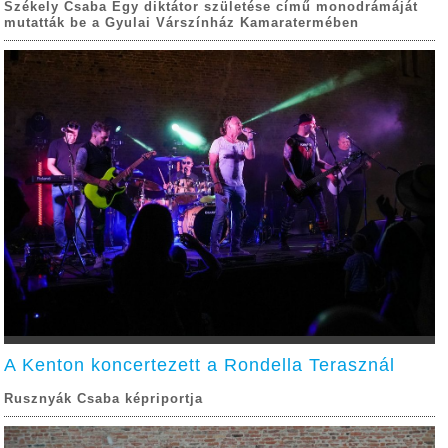
Székely Csaba Egy diktátor születése című monodrámáját
mutatták be a Gyulai Várszínház Kamaratermében
A Kenton koncertezett a Rondella Terasznál
Rusznyák Csaba képriportja