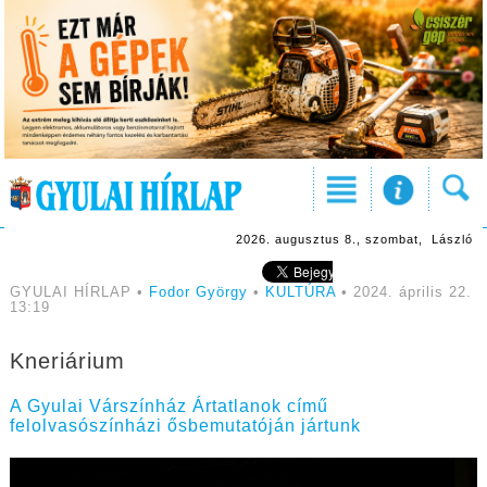
2026. augusztus 8., szombat, László
GYULAI HÍRLAP •
Fodor György
•
KULTÚRA
• 2024. április 22.
13:19
Kneriárium
A Gyulai Várszínház Ártatlanok című
felolvasószínházi ősbemutatóján jártunk