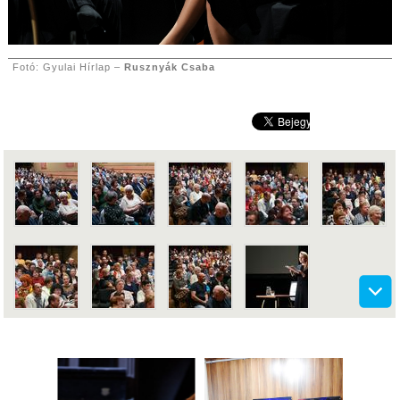
Fotó: Gyulai Hírlap –
Rusznyák Csaba