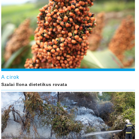
A cirok
Szalai Ilona dietetikus rovata