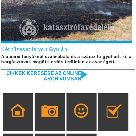
Két tűzeset is volt Gyulán
A bicerei tanyáknál szalmabála és a száraz fű gyulladt ki, a
horgásztavak mögötti erdős területen az avar égett
CIKKEK KERESÉSE AZ ONLINE
ARCHÍVUMBAN