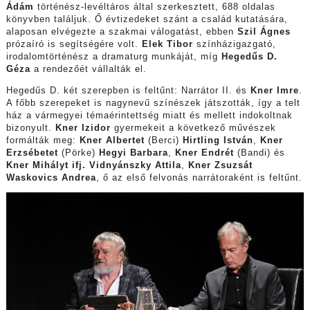
Ádám
történész-levéltáros által szerkesztett, 688 oldalas
könyvben találjuk. Ő évtizedeket szánt a család kutatására,
alaposan elvégezte a szakmai válogatást, ebben
Szil Ágnes
prózaíró is segítségére volt.
Elek Tibor
színházigazgató,
irodalomtörténész a dramaturg munkáját, míg
Hegedűs D.
Géza
a rendezőét vállalták el.
Hegedűs D. két szerepben is feltűnt: Narrátor II. és
Kner Imre
.
A főbb szerepeket is nagynevű színészek játszották, így a telt
ház a vármegyei témaérintettség miatt és mellett indokoltnak
bizonyult.
Kner Izidor
gyermekeit a következő művészek
formálták meg:
Kner Albertet
(Berci)
Hirtling István
,
Kner
Erzsébetet
(Pörke)
Hegyi Barbara
,
Kner Endrét
(Bandi) és
Kner Mihályt ifj. Vidnyánszky Attila
,
Kner Zsuzsát
Waskovics Andrea
, ő az első felvonás narrátoraként is feltűnt.