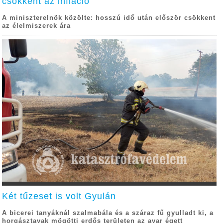
csökkent az infláció
A miniszterelnök közölte: hosszú idő után először csökkent
az élelmiszerek ára
Két tűzeset is volt Gyulán
A bicerei tanyáknál szalmabála és a száraz fű gyulladt ki, a
horgásztavak mögötti erdős területen az avar égett