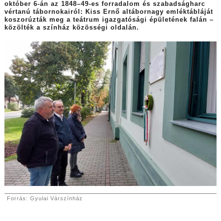
október 6-án az 1848–49-es forradalom és szabadságharc
vértanú tábornokairól: Kiss Ernő altábornagy emléktábláját
koszorúzták meg a teátrum igazgatósági épületének falán –
közölték a színház közösségi oldalán.
Forrás: Gyulai Várszínház