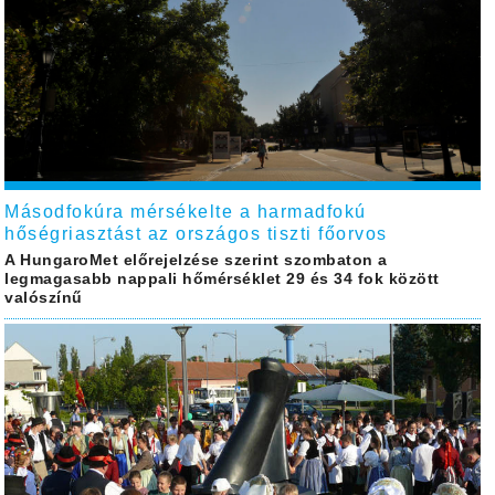
Másodfokúra mérsékelte a harmadfokú
hőségriasztást az országos tiszti főorvos
A HungaroMet előrejelzése szerint szombaton a
legmagasabb nappali hőmérséklet 29 és 34 fok között
valószínű