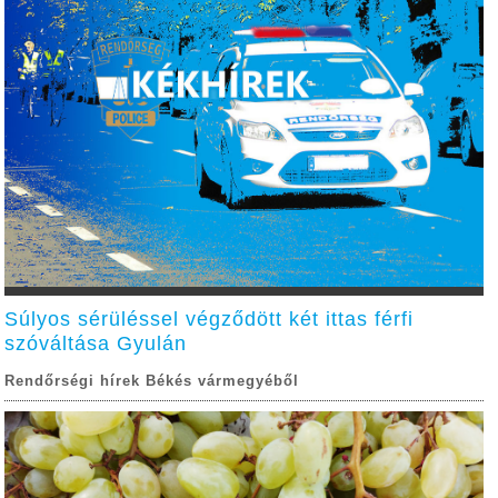
Súlyos sérüléssel végződött két ittas férfi
szóváltása Gyulán
Rendőrségi hírek Békés vármegyéből