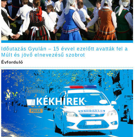
Időutazás Gyulán – 15 évvel ezelőtt avatták fel a
Múlt és jövő elnevezésű szobrot
Évforduló