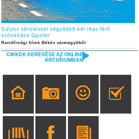
Súlyos sérüléssel végződött két ittas férfi
szóváltása Gyulán
Rendőrségi hírek Békés vármegyéből
CIKKEK KERESÉSE AZ ONLINE
ARCHÍVUMBAN