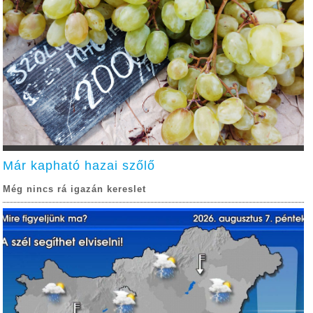
Már kapható hazai szőlő
Még nincs rá igazán kereslet