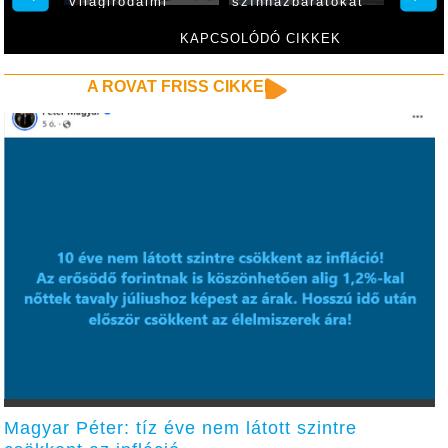
 a
Világirodalmi
színházbarátokat
zínház
Klasszikusok
ében
Fesztiválján
KAPCSOLÓDÓ CIKKEK
A ROVAT FRISS CIKKEI
Magyar Péter: tíz éve nem látott szintre