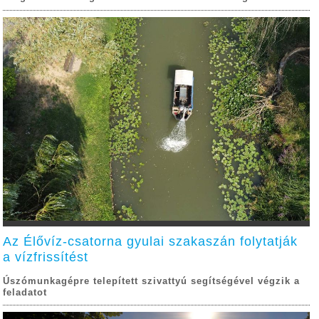
Az Élővíz-csatorna gyulai szakaszán folytatják
a vízfrissítést
Úszómunkagépre telepített szivattyú segítségével végzik a
feladatot