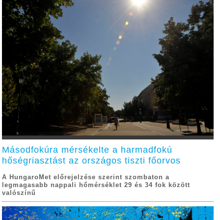
Másodfokúra mérsékelte a harmadfokú
hőségriasztást az országos tiszti főorvos
A HungaroMet előrejelzése szerint szombaton a
legmagasabb nappali hőmérséklet 29 és 34 fok között
valószínű