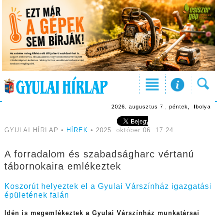
2026. augusztus 7., péntek, Ibolya
GYULAI HÍRLAP •
HÍREK
• 2025. október 06. 17:24
A forradalom és szabadságharc vértanú
tábornokaira emlékeztek
Koszorút helyeztek el a Gyulai Várszínház igazgatási
épületének falán
Idén is megemlékeztek a Gyulai Várszínház munkatársai