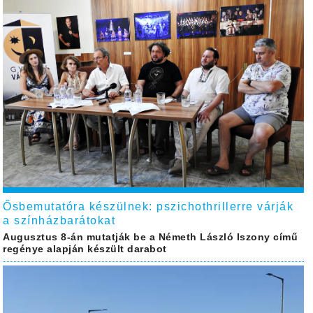
Ősbemutatóra készülnek: pszichothrillerre várják
a színházbarátokat
Augusztus 8-án mutatják be a Németh László Iszony című
regénye alapján készült darabot