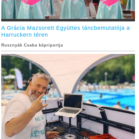
A Grácia Mazsorett Együttes táncbemutatója a
Harruckern téren
Rusznyák Csaba képriportja