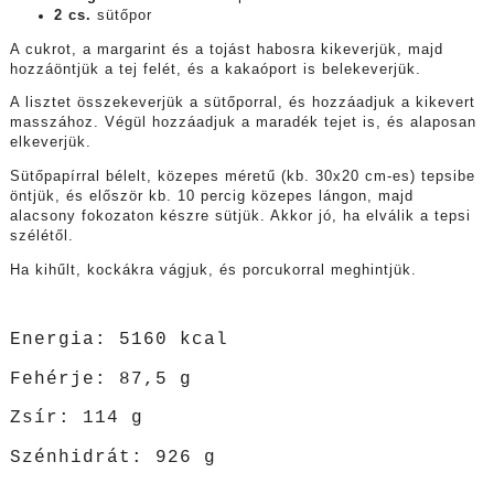
2 cs.
sütőpor
A cukrot, a margarint és a tojást habosra kikeverjük, majd
hozzáöntjük a tej felét, és a kakaóport is belekeverjük.
A lisztet összekeverjük a sütőporral, és hozzáadjuk a kikevert
masszához. Végül hozzáadjuk a maradék tejet is, és alaposan
elkeverjük.
Sütőpapírral bélelt, közepes méretű (kb. 30x20 cm-es) tepsibe
öntjük, és először kb. 10 percig közepes lángon, majd
alacsony fokozaton készre sütjük. Akkor jó, ha elválik a tepsi
szélétől.
Ha kihűlt, kockákra vágjuk, és porcukorral meghintjük.
Energia: 5160 kcal
Fehérje: 87,5 g
Zsír: 114 g
Szénhidrát: 926 g