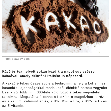
Fotó: pixabay.com
Kávé és tea helyett sokan kezdik a napot egy csésze
kakaóval, amely délutáni italként is népszerű.
A kakaó értékes összetevője a teobromin, amely a koffeinhez
hasonló tulajdonságokkal rendelkező, élénkítő hatású vegyület.
Ezenkívül több mint 300-féle különböző értékes vegyületet
tartalmaz. Megtalálható benne a foszfor, a magnézium, a réz
és a kálium, valamint az A-, a B1-, B2-, a B6-, a B12-, a D- és
az E-vitamin.