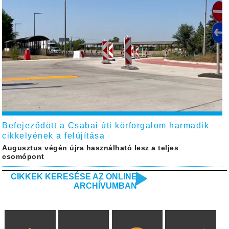
Befejeződött a Csabai úti körforgalom harmadik
cikkelyének a felújítása
Augusztus végén újra használható lesz a teljes
csomópont
CIKKEK KERESÉSE AZ ONLINE
ARCHÍVUMBAN