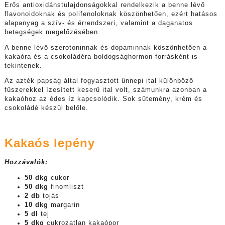
Erős antioxidánstulajdonságokkal rendelkezik a benne lévő
flavonoidoknak és polifenoloknak köszönhetően, ezért hatásos
alapanyag a szív- és érrendszeri, valamint a daganatos
betegségek megelőzésében.
A benne lévő szerotoninnak és dopaminnak köszönhetően a
kakaóra és a csokoládéra boldogsághormon-forrásként is
tekintenek.
Az azték papság által fogyasztott ünnepi ital különböző
fűszerekkel ízesített keserű ital volt, számunkra azonban a
kakaóhoz az édes íz kapcsolódik. Sok sütemény, krém és
csokoládé készül belőle.
Kakaós lepény
Hozzávalók:
50 dkg
cukor
50 dkg
finomliszt
2 db
tojás
10 dkg
margarin
5 dl
tej
5 dkg
cukrozatlan kakaópor