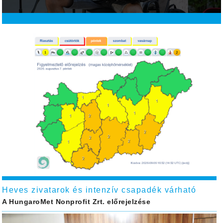
Heves zivatarok és intenzív csapadék várható
A HungaroMet Nonprofit Zrt. előrejelzése