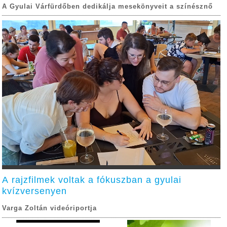
A Gyulai Várfürdőben dedikálja mesekönyveit a színésznő
A rajzfilmek voltak a fókuszban a gyulai
kvízversenyen
Varga Zoltán videóriportja