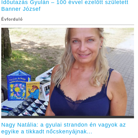
Időutazás Gyulán – 100 évvel ezelőtt született
Banner József
Évforduló
Nagy Natália: a gyulai strandon én vagyok az
egyike a tikkadt nőcskenyájnak...