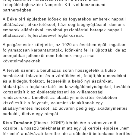
Településfejlesztési Nonprofit Kft.-vel konzorciumi
partnerségben.
A Béke téri épületben idősek és fogyatékos emberek nappali
ellátásával, étkeztetéssel, házi segítségnyújtással, demens
emberek ellátásával, továbbá pszichiátriai betegek nappali
ellátásával, fejlesztésével foglalkoznak.
A polgármester kifejtette, az 1920-as években épült ingatlant
folyamatosan karbantartották, időnként fel is újították, de az
energetikai jellemzői nem felelnek meg a mai
követelményeknek.
A tervek szerint a beruházás során hőszigetelik a külső
homlokzati falazatot és a zárófödémet, felújítják a mosdókat
és a hidegburkolatot, lecserélik a belső nyílászárókat,
átalakítják a foglalkoztató- és kiszolgálóhelyiségeket, továbbá
korszerűsítik az épületgépészeti és -villamossági
rendszereket. Emellett az akadálymentesítés érdekében
kiszélesítik a folyosót, valamint kialakítanak egy
akadálymentes mosdót, az udvaron pedig egy akadálymentes
parkolót, illetve egy rámpát.
Kiss Tamásné
(Fidesz–KDNP) kérdésére a városvezető
közölte, a hosszú telekhatár miatt egy új kerítés építése „nem
fér bele” a pályázati keretbe, de a düledező betonlapos kerítést