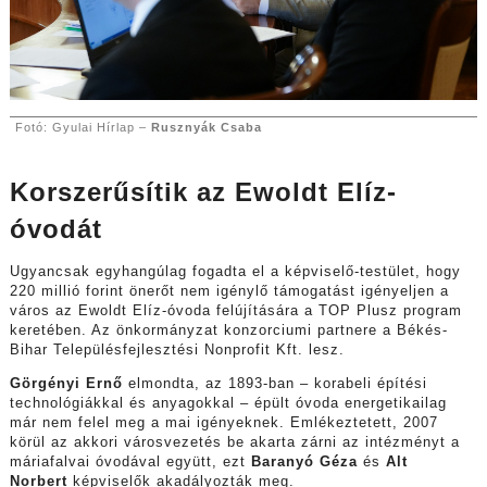
Fotó: Gyulai Hírlap –
Rusznyák Csaba
Korszerűsítik az Ewoldt Elíz-
óvodát
Ugyancsak egyhangúlag fogadta el a képviselő-testület, hogy
220 millió forint önerőt nem igénylő támogatást igényeljen a
város az Ewoldt Elíz-óvoda felújítására a TOP Plusz program
keretében. Az önkormányzat konzorciumi partnere a Békés-
Bihar Településfejlesztési Nonprofit Kft. lesz.
Görgényi Ernő
elmondta, az 1893-ban – korabeli építési
technológiákkal és anyagokkal – épült óvoda energetikailag
már nem felel meg a mai igényeknek. Emlékeztetett, 2007
körül az akkori városvezetés be akarta zárni az intézményt a
máriafalvai óvodával együtt, ezt
Baranyó Géza
és
Alt
Norbert
képviselők akadályozták meg.