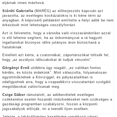
eljárnak innen máshová.
Sióréti Gabriella
(MARÉG) az előterjesztés kapcsán azt
javasolta, az esetleges kockázatokra is ki kéne térni az
anyagban. A képviselő példaként említette a helyi adók be nem
érkezését mint lehetséges veszélyforrást.
Azt is felvetette, hogy a városba való visszavándorlást azzal
is elő lehetne segíteni, ha az önkormányzat a rá hagyott
ingatlanokat bizonyos időre jutányos áron biztosítaná a
fiataloknak.
Emellett azt kérte, a csatornákat, záportározókat töltsék fel,
hogy „az aszályos időszakokat át tudjuk vészelni”.
Görgényi Ernő
utóbbira úgy reagált, „ez valóban fontos
kérdés, és közös érdekünk”. Mint válaszolta, folyamatosan
együttműködnek a Köviziggel, és pályázataikban is
odafigyelnek arra, hogy a csapadékvíz-visszatartást szolgáló
megoldásokat valósítsanak meg.
Csige Gábor
rámutatott, az adóbevételek esetleges
csökkenése esetén hozandó intézkedéseket nem szükséges a
gazdasági programban szabályozni, hiszen a központi
jogszabályok előírják, mi a teendő ilyen esetben.
Jelezte, a lakásállomány kezelésére vonatkozó városi