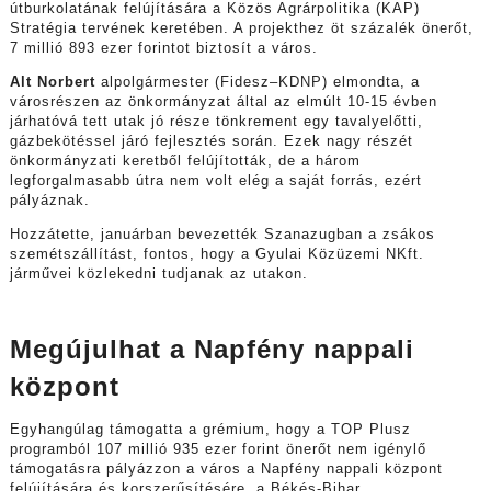
útburkolatának felújítására a Közös Agrárpolitika (KAP)
Stratégia tervének keretében. A projekthez öt százalék önerőt,
7 millió 893 ezer forintot biztosít a város.
Alt Norbert
alpolgármester (Fidesz–KDNP) elmondta, a
városrészen az önkormányzat által az elmúlt 10-15 évben
járhatóvá tett utak jó része tönkrement egy tavalyelőtti,
gázbekötéssel járó fejlesztés során. Ezek nagy részét
önkormányzati keretből felújították, de a három
legforgalmasabb útra nem volt elég a saját forrás, ezért
pályáznak.
Hozzátette, januárban bevezették Szanazugban a zsákos
szemétszállítást, fontos, hogy a Gyulai Közüzemi NKft.
járművei közlekedni tudjanak az utakon.
Megújulhat a Napfény nappali
központ
Egyhangúlag támogatta a grémium, hogy a TOP Plusz
programból 107 millió 935 ezer forint önerőt nem igénylő
támogatásra pályázzon a város a Napfény nappali központ
felújítására és korszerűsítésére, a Békés-Bihar