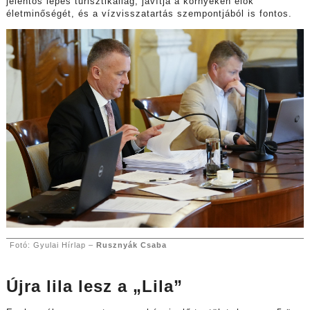
jelentős lépés turisztikailag, javítja a környéken élők
életminőségét, és a vízvisszatartás szempontjából is fontos.
Fotó: Gyulai Hírlap –
Rusznyák Csaba
Újra lila lesz a „Lila”