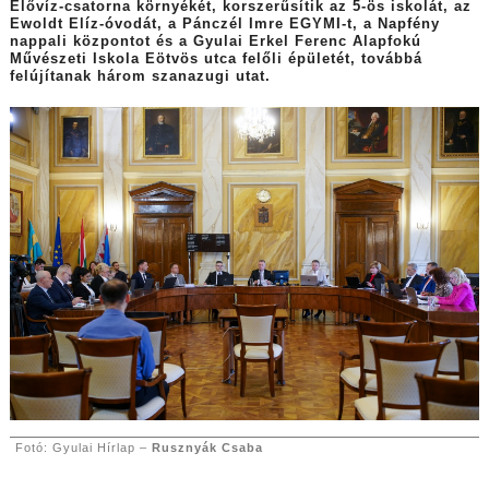
Élővíz-csatorna környékét, korszerűsítik az 5-ös iskolát, az
Ewoldt Elíz-óvodát, a Pánczél Imre EGYMI-t,
a Napfény
nappali központot és
a Gyulai Erkel Ferenc Alapfokú
Művészeti Iskola Eötvös utca felőli épületét, továbbá
felújítanak három szanazugi utat.
Fotó: Gyulai Hírlap –
Rusznyák Csaba