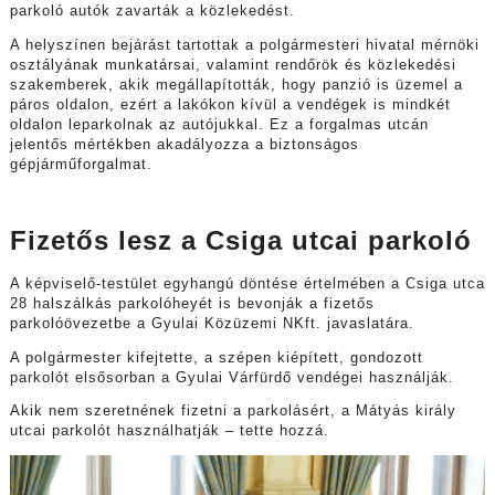
parkoló autók zavarták a közlekedést.
A helyszínen bejárást tartottak a polgármesteri hivatal mérnöki
osztályának munkatársai, valamint rendőrök és közlekedési
szakemberek, akik megállapították, hogy panzió is üzemel a
páros oldalon, ezért a lakókon kívül a vendégek is mindkét
oldalon leparkolnak az autójukkal. Ez a forgalmas utcán
jelentős mértékben akadályozza a biztonságos
gépjárműforgalmat.
Fizetős lesz a Csiga utcai parkoló
A képviselő-testület egyhangú döntése értelmében a Csiga utca
28 halszálkás parkolóheyét is bevonják a fizetős
parkolóövezetbe a Gyulai Közüzemi NKft. javaslatára.
A polgármester kifejtette, a szépen kiépített, gondozott
parkolót elsősorban a Gyulai Várfürdő vendégei használják.
Akik nem szeretnének fizetni a parkolásért, a Mátyás király
utcai parkolót használhatják – tette hozzá.