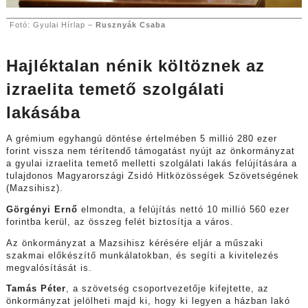
Fotó: Gyulai Hírlap –
Rusznyák Csaba
Hajléktalan nénik költöznek az
izraelita temető szolgálati
lakásába
A grémium egyhangú döntése értelmében 5 millió 280 ezer
forint vissza nem térítendő támogatást nyújt az önkormányzat
a gyulai izraelita temető melletti szolgálati lakás felújítására a
tulajdonos Magyarországi Zsidó Hitközösségek Szövetségének
(Mazsihisz).
Görgényi Ernő
elmondta, a felújítás nettó 10 millió 560 ezer
forintba kerül, az összeg felét biztosítja a város.
Az önkormányzat a Mazsihisz kérésére eljár a műszaki
szakmai előkészítő munkálatokban, és segíti a kivitelezés
megvalósítását is.
Tamás Péter
, a szövetség csoportvezetője kifejtette, az
önkormányzat jelölheti majd ki, hogy ki legyen a házban lakó