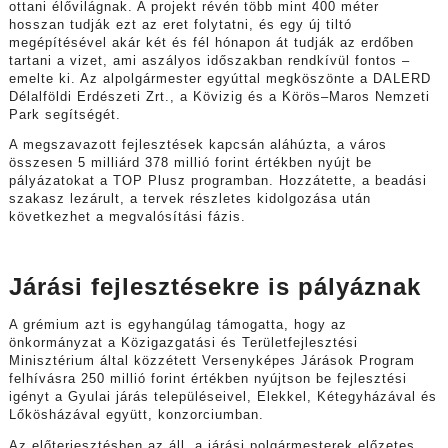
ottani élővilágnak. A projekt révén több mint 400 méter
hosszan tudják ezt az eret folytatni, és egy új tiltó
megépítésével akár két és fél hónapon át tudják az erdőben
tartani a vizet, ami aszályos időszakban rendkívül fontos –
emelte ki. Az alpolgármester egyúttal megköszönte a DALERD
Délalföldi Erdészeti Zrt., a Kövizig és a Körös–Maros Nemzeti
Park segítségét.
A megszavazott fejlesztések kapcsán aláhúzta, a város
összesen 5 milliárd 378 millió forint értékben nyújt be
pályázatokat a TOP Plusz programban. Hozzátette, a beadási
szakasz lezárult, a tervek részletes kidolgozása után
következhet a megvalósítási fázis.
Járási fejlesztésekre is pályáznak
A grémium azt is egyhangúlag támogatta, hogy az
önkormányzat a Közigazgatási és Területfejlesztési
Minisztérium által közzétett Versenyképes Járások Program
felhívásra 250 millió forint értékben nyújtson be fejlesztési
igényt a Gyulai járás településeivel, Elekkel, Kétegyházával és
Lőkösházával együtt, konzorciumban.
Az előterjesztésben az áll, a járási polgármesterek előzetes