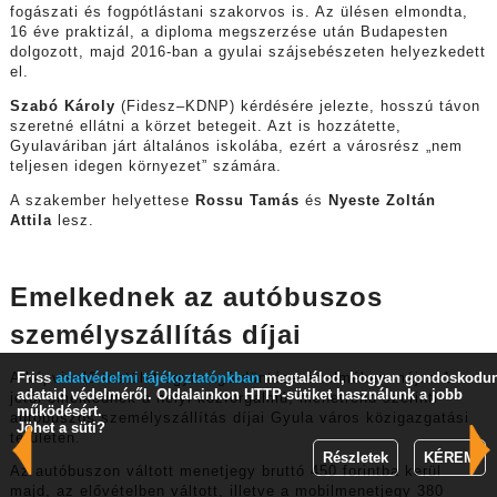
fogászati és fogpótlástani szakorvos is. Az ülésen elmondta,
16 éve praktizál, a diploma megszerzése után Budapesten
dolgozott, majd 2016-ban a gyulai szájsebészeten helyezkedett
el.
Szabó Károly
(Fidesz–KDNP) kérdésére jelezte, hosszú távon
szeretné ellátni a körzet betegeit. Azt is hozzátette,
Gyulaváriban járt általános iskolába, ezért a városrész „nem
teljesen idegen környezet” számára.
A szakember helyettese
Rossu Tamás
és
Nyeste Zoltán
Attila
lesz.
Emelkednek az autóbuszos
személyszállítás díjai
Friss
adatvédelmi tájékoztatónkban
megtalálod, hogyan gondoskodu
A képviselő-testület egyhangú döntése értelmében május 1-
adataid védelméről. Oldalainkon HTTP-sütiket használunk a jobb
jétől emelkednek a helyi közforgalmú, menetrend szerinti
működésért.
autóbuszos személyszállítás díjai Gyula város közigazgatási
Jöhet a süti?
területén.
Részletek
KÉREM
Az autóbuszon váltott menetjegy bruttó 450 forintba kerül
majd, az elővételben váltott, illetve a mobilmenetjegy 380