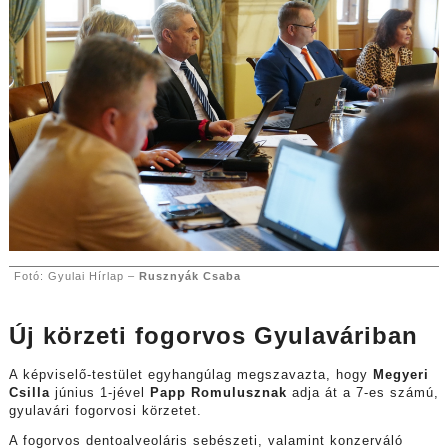
Fotó: Gyulai Hírlap –
Rusznyák Csaba
Új körzeti fogorvos Gyulaváriban
A képviselő-testület egyhangúlag megszavazta, hogy
Megyeri
Csilla
június 1-jével
Papp Romulusznak
adja át a 7-es számú,
gyulavári fogorvosi körzetet.
A fogorvos dentoalveoláris sebészeti, valamint konzerváló