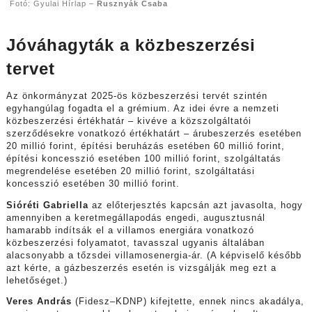
Fotó: Gyulai Hírlap –
Rusznyák Csaba
Jóváhagyták a közbeszerzési
tervet
Az önkormányzat 2025-ös közbeszerzési tervét szintén
egyhangúlag fogadta el a grémium. Az idei évre a nemzeti
közbeszerzési értékhatár – kivéve a közszolgáltatói
szerződésekre vonatkozó értékhatárt – árubeszerzés esetében
20 millió forint, építési beruházás esetében 60 millió forint,
építési koncesszió esetében 100 millió forint, szolgáltatás
megrendelése esetében 20 millió forint, szolgáltatási
koncesszió esetében 30 millió forint.
Sióréti Gabriella
az előterjesztés kapcsán azt javasolta, hogy
amennyiben a keretmegállapodás engedi, augusztusnál
hamarabb indítsák el a villamos energiára vonatkozó
közbeszerzési folyamatot, tavasszal ugyanis általában
alacsonyabb a tőzsdei villamosenergia-ár. (A képviselő később
azt kérte, a gázbeszerzés esetén is vizsgálják meg ezt a
lehetőséget.)
Veres András
(Fidesz–KDNP) kifejtette, ennek nincs akadálya,