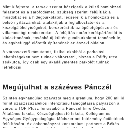
Mint kifejtette, a tervek szerint hőszigetik a külső homlokzati
falazatot és a zárófödémet, szükség szerinti felújítják a
mosdókat és a hidegburkolatot, lecserélik a homlokzati és a
belső nyílászárókat, átalakítják a foglalkoztató- és a
kiszolgálóhelyiségeket, korszerűsítik az épületgépészeti és -
villamossági rendszereket. A felújítás során kerékpártárolót is
kialakítanának, továbbá új kültéri gumiburkolatot tennének le,
és egybefüggő előtetőt építenének az északi oldalon.
A városvezető rámutatott, fizikai okokból a parkolási
lehetőségeken nem tudnak változtatni, hiszen a Pálffy utca
zsákutca, így csak egy akadálymentes parkolót tudnak
létrehozni.
Megújulhat a százéves Pánczél
Szintén egyhangúlag szavazta meg a grémium, hogy 200 millió
forint szászszázalékos intenzitású támogatásra pályázzon a
város a TOP Plusz forrásaiból a Pánczél Imre Óvoda,
Általános Iskola, Készségfejlesztő Iskola, Kollégium és
Egységes Gyógypedagógiai Módszertani Intézmény épületének
felújítására. Az önkormányzat konzorciumi partnere a Békés-