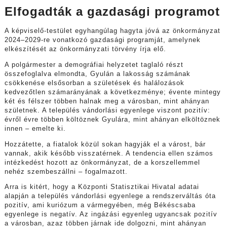
Elfogadták a gazdasági programot
A képviselő-testület egyhangúlag hagyta jóvá az önkormányzat
2024–2029-re vonatkozó gazdasági programját, amelynek
elkészítését az önkormányzati törvény írja elő.
A polgármester a demográfiai helyzetet taglaló részt
összefoglalva elmondta, Gyulán a lakosság számának
csökkenése elsősorban a születések és halálozások
kedvezőtlen számarányának a következménye; évente mintegy
két és félszer többen halnak meg a városban, mint ahányan
születnek. A település vándorlási egyenlege viszont pozitív:
évről évre többen költöznek Gyulára, mint ahányan elköltöznek
innen – emelte ki.
Hozzátette, a fiatalok közül sokan hagyják el a várost, bár
vannak, akik később visszatérnek. A tendencia ellen számos
intézkedést hozott az önkormányzat, de a korszellemmel
nehéz szembeszállni – fogalmazott.
Arra is kitért, hogy a Központi Statisztikai Hivatal adatai
alapján a település vándorlási egyenlege a rendszerváltás óta
pozitív, ami kuriózum a vármegyében, még Békéscsaba
egyenlege is negatív. Az ingázási egyenleg ugyancsak pozitív
a városban, azaz többen járnak ide dolgozni, mint ahányan