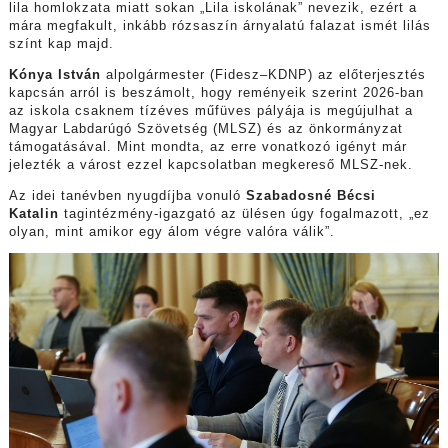
lila homlokzata miatt sokan „Lila iskolának” nevezik, ezért a
mára megfakult, inkább rózsaszín árnyalatú falazat ismét lilás
színt kap majd.
Kónya István
alpolgármester (Fidesz–KDNP) az előterjesztés
kapcsán arról is beszámolt, hogy reményeik szerint 2026-ban
az iskola csaknem tízéves műfüves pályája is megújulhat a
Magyar Labdarúgó Szövetség (MLSZ) és az önkormányzat
támogatásával. Mint mondta, az erre vonatkozó igényt már
jelezték a várost ezzel kapcsolatban megkereső MLSZ-nek.
Az idei tanévben nyugdíjba vonuló
Szabadosné Bécsi
Katalin
tagintézmény-igazgató az ülésen úgy fogalmazott, „ez
olyan, mint amikor egy álom végre valóra válik”.