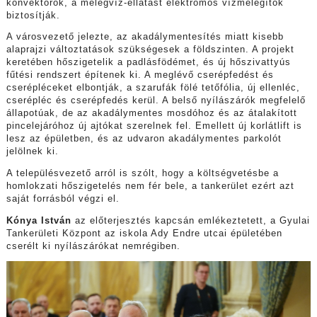
konvektorok, a melegvíz-ellátást elektromos vízmelegítők
biztosítják.
A városvezető jelezte, az akadálymentesítés miatt kisebb
alaprajzi változtatások szükségesek a földszinten. A projekt
keretében hőszigetelik a padlásfödémet, és új hőszivattyús
fűtési rendszert építenek ki. A meglévő cserépfedést és
cserépléceket elbontják, a szarufák fölé tetőfólia, új ellenléc,
cserépléc és cserépfedés kerül. A belső nyílászárók megfelelő
állapotúak, de az akadálymentes mosdóhoz és az átalakított
pincelejáróhoz új ajtókat szerelnek fel. Emellett új korlátlift is
lesz az épületben, és az udvaron akadálymentes parkolót
jelölnek ki.
A településvezető arról is szólt, hogy a költségvetésbe a
homlokzati hőszigetelés nem fér bele, a tankerület ezért azt
saját forrásból végzi el.
Kónya István
az előterjesztés kapcsán emlékeztetett, a Gyulai
Tankerületi Központ az iskola Ady Endre utcai épületében
cserélt ki nyílászárókat nemrégiben.