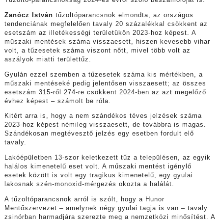
Tűzoltó-parancsnokság 2024-es évről szóló beszámolóját is.
Zanócz István
tűzoltóparancsnok elmondta, az országos
tendenciának megfelelően tavaly 20 százalékkal csökkent az
esetszám az illetékességi területükön 2023-hoz képest. A
műszaki mentések száma visszaesett, hiszen kevesebb vihar
volt, a tűzesetek száma viszont nőtt, mivel több volt az
aszályok miatti területtűz.
Gyulán ezzel szemben a tűzesetek száma kis mértékben, a
műszaki mentéseké pedig jelentősen visszaesett; az összes
esetszám 315-ről 274-re csökkent 2024-ben az azt megelőző
évhez képest – számolt be róla.
Kitért arra is, hogy a nem szándékos téves jelzések száma
2023-hoz képest némileg visszaesett, de továbbra is magas.
Szándékosan megtévesztő jelzés egy esetben fordult elő
tavaly.
Lakóépületben 13-szor keletkezett tűz a településen, az egyik
halálos kimenetelű eset volt. A műszaki mentést igénylő
esetek között is volt egy tragikus kimenetelű, egy gyulai
lakosnak szén-monoxid-mérgezés okozta a halálát.
A tűzoltóparancsnok arról is szólt, hogy a Hunor
Mentőszervezet – amelynek négy gyulai tagja is van – tavaly
zsinórban harmadjára szerezte meg a nemzetközi minősítést. A