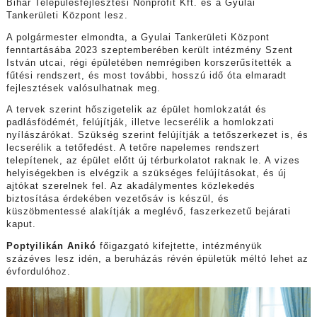
Bihar Településfejlesztési Nonprofit Kft. és a Gyulai
Tankerületi Központ lesz.
A polgármester elmondta, a Gyulai Tankerületi Központ
fenntartásába 2023 szeptemberében került intézmény Szent
István utcai, régi épületében nemrégiben korszerűsítették a
fűtési rendszert, és most további, hosszú idő óta elmaradt
fejlesztések valósulhatnak meg.
A tervek szerint hőszigetelik az épület homlokzatát és
padlásfödémét, felújítják, illetve lecserélik a homlokzati
nyílászárókat. Szükség szerint felújítják a tetőszerkezet is, és
lecserélik a tetőfedést. A tetőre napelemes rendszert
telepítenek, az épület előtt új térburkolatot raknak le. A vizes
helyiségekben is elvégzik a szükséges felújításokat, és új
ajtókat szerelnek fel. Az akadálymentes közlekedés
biztosítása érdekében vezetősáv is készül, és
küszöbmentessé alakítják a meglévő, faszerkezetű bejárati
kaput.
Poptyilikán Anikó
főigazgató kifejtette, intézményük
százéves lesz idén, a beruházás révén épületük méltó lehet az
évfordulóhoz.