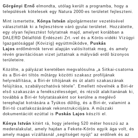
Görgényi Ernő
elmondta,
utólag került a programba, hogy a
települések kötelesek egy Natura 2000-es területet fejleszteni.
Mint ismertette,
Kónya István
alpolgármester vezetésével
választották ki a fejlesztésre váró gyulai területet. Hozzátette,
egy olyan fejlesztést folytatnak majd, amelyet korábban a
DALERD Délalföldi Erdészeti Zrt.-vel és a Körös-vidéki Vízügyi
Igazgatósággal (Kövizig) együttműködve,
Puskás
Lajos
erdőmérnök tervei alapján valósítottak meg, és amely
révén gravitációsan vizet juttatnak a mályvádi erdő bizonyos
területeire.
Közölte, a pályázat keretében megvalósulna „a Sitkai-csatorna
és a Biri-éri tiltós műtárgy közötti szakasz profiljának
helyreállítása, a Biri-ér tiltójának és út alatti szakaszának
felújítása, szabályozhatóvá tétele”. Emellett növelnék a Biri-ér
első szakaszán a fenékszélességet, és rézsűt alakítanának ki,
továbbá a Biri-ér folytatásaként sor kerülne a meglévő
terephajlat kotrására a Tyúkos dűlőig, és a Biri-ér, valamint a
Biri-tó csatlakozásának rekonstrukciójára. A műszaki
dokumentációt ezúttal is
Puskás Lajos
készíti el.
Kónya István
kitért rá, hogy jelenleg 520 méter hosszú az a
mederalakulat, amely hajdan a Fekete-Körös egyik ága volt, és
amely magas vízállásnál „segítséget nyújt” az erdőnek és az