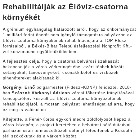
Rehabilitálják az Élővíz-csatorna
környékét
A grémium egyhangúlag határozott arról, hogy az önkormányzat
1 milliárd forint önerőt nem igénylő támogatásra pályázzon az
Élővíz-csatorna környékének rehabilitációjára a TOP Plusz
forrásaiból, a Békés-Bihar Településfejlesztési Nonprofit Kft.-
vel konzorciumi együttműködésben.
A fejlesztés célja, hogy a csatorna belvárosi szakaszát
bekapcsolják a város vérkeringésébe, ezért többek között
sétányokat, tanösvényeket, csónakkikötőt és vízközeli
pihenőtereket alakítanak ki.
Görgényi Ernő
polgármester (Fidesz–KDNP) felidézte, 2018-
ban
Szászné Várkonyi Adrienn
városi főkertész irányításával
koncepcióterv készült az Élővíz-csatorna környezetének
rehabilitációjáról, a mostani pályázat lehetőséget ad arra, hogy
ez meg is valósuljon.
Kifejtette, a Fehér-Körös egykori medre zöldfolyosót képez a
város közepén; a projekt keretében a belvárosi sétálóutcával
párhuzamosan természetközeli sétányt létesítenek a Kossuth
téri szökőkutak és a várkert között.