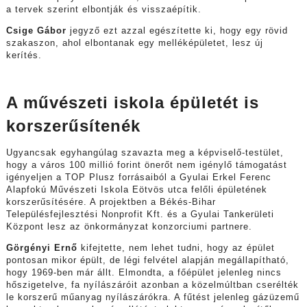
a tervek szerint elbontják és visszaépítik.
Csige Gábor
jegyző ezt azzal egészítette ki, hogy egy rövid
szakaszon, ahol elbontanak egy melléképületet, lesz új
kerítés.
A művészeti iskola épületét is
korszerűsítenék
Ugyancsak egyhangúlag szavazta meg a képviselő-testület,
hogy a város 100 millió forint önerőt nem igénylő támogatást
igényeljen a TOP Plusz forrásaiból a Gyulai Erkel Ferenc
Alapfokú Művészeti Iskola Eötvös utca felőli épületének
korszerűsítésére. A projektben a Békés-Bihar
Településfejlesztési Nonprofit Kft. és a Gyulai Tankerületi
Központ lesz az önkormányzat konzorciumi partnere.
Görgényi Ernő
kifejtette, nem lehet tudni, hogy az épület
pontosan mikor épült, de légi felvétel alapján megállapítható,
hogy 1969-ben már állt. Elmondta, a főépület jelenleg nincs
hőszigetelve, fa nyílászáróit azonban a közelmúltban cserélték
le korszerű műanyag nyílászárókra. A fűtést jelenleg gázüzemű