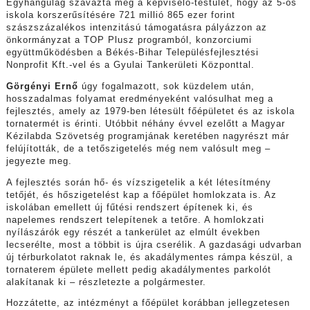
Egyhangúlag szavazta meg a képviselő-testület, hogy az 5-ös
iskola korszerűsítésére 721 millió 865 ezer forint
szászszázalékos intenzitású támogatásra pályázzon az
önkormányzat a TOP Plusz programból, konzorciumi
együttműködésben a Békés-Bihar Településfejlesztési
Nonprofit Kft.-vel és a Gyulai Tankerületi Központtal.
Görgényi Ernő
úgy fogalmazott, sok küzdelem után,
hosszadalmas folyamat eredményeként valósulhat meg a
fejlesztés, amely az 1979-ben létesült főépületet és az iskola
tornatermét is érinti. Utóbbit néhány évvel ezelőtt a Magyar
Kézilabda Szövetség programjának keretében nagyrészt már
felújították, de a tetőszigetelés még nem valósult meg –
jegyezte meg.
A fejlesztés során hő- és vízszigetelik a két létesítmény
tetőjét, és hőszigetelést kap a főépület homlokzata is. Az
iskolában emellett új fűtési rendszert építenek ki, és
napelemes rendszert telepítenek a tetőre. A homlokzati
nyílászárók egy részét a tankerület az elmúlt években
lecserélte, most a többit is újra cserélik. A gazdasági udvarban
új térburkolatot raknak le, és akadálymentes rámpa készül, a
tornaterem épülete mellett pedig akadálymentes parkolót
alakítanak ki – részletezte a polgármester.
Hozzátette, az intézményt a főépület korábban jellegzetesen