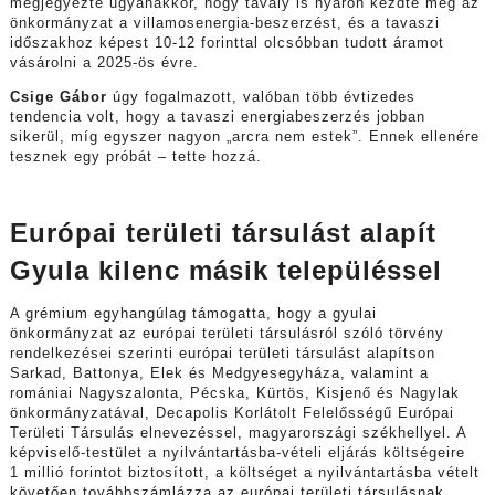
megjegyezte ugyanakkor, hogy tavaly is nyáron kezdte meg az
önkormányzat a villamosenergia-beszerzést, és a tavaszi
időszakhoz képest 10-12 forinttal olcsóbban tudott áramot
vásárolni a 2025-ös évre.
Csige Gábor
úgy fogalmazott, valóban több évtizedes
tendencia volt, hogy a tavaszi energiabeszerzés jobban
sikerül, míg egyszer nagyon „arcra nem estek”. Ennek ellenére
tesznek egy próbát – tette hozzá.
Európai területi társulást alapít
Gyula kilenc másik településsel
A grémium egyhangúlag támogatta, hogy a gyulai
önkormányzat az európai területi társulásról szóló törvény
rendelkezései szerinti európai területi társulást alapítson
Sarkad, Battonya, Elek és Medgyesegyháza, valamint a
romániai Nagyszalonta, Pécska, Kürtös, Kisjenő és Nagylak
önkormányzatával, Decapolis Korlátolt Felelősségű Európai
Területi Társulás elnevezéssel, magyarországi székhellyel. A
képviselő-testület a nyilvántartásba-vételi eljárás költségeire
1 millió forintot biztosított, a költséget a nyilvántartásba vételt
követően továbbszámlázza az európai területi társulásnak.