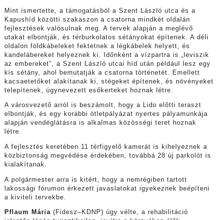
Mint ismertette, a támogatásból a Szent László utca és a
Kapushíd közötti szakaszon a csatorna mindkét oldalán
fejlesztések valósulnak meg. A tervek alapján a meglévő
utakat elbontják, és térburkolatos sétányokat építenek. A déli
oldalon földkábeleket fektetnek a légkábelek helyett, és
kandelábereket helyeznek ki. Időnként a vízpartra is „leviszik
az embereket”, a Szent László utcai híd után például lesz egy
kis sétány, ahol bemutatják a csatorna történetét. Emellett
kacsaetetőket alakítanak ki, stégeket építenek, és növényeket
telepítenek, úgynevezett esőkerteket hoznak létre.
A városvezető arról is beszámolt, hogy a Lido előtti teraszt
elbontják, és egy korábbi ötletpályázat nyertes pályamunkája
alapján vendéglátásra is alkalmas közösségi teret hoznak
létre.
A fejlesztés keretében 11 térfigyelő kamerát is kihelyeznek a
közbiztonság megvédése érdekében, továbbá 28 új parkolót is
kialakítanak.
A polgármester arra is kitért, hogy a nemrégiben tartott
lakossági fórumon érkezett javaslatokat igyekeznek beépíteni
a kiviteli tervekbe.
Pflaum Mária
(Fidesz–KDNP) úgy vélte, a rehabilitáció