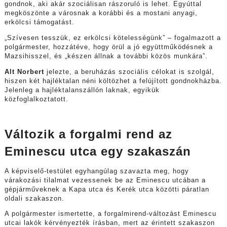
gondnok, aki akár szociálisan rászoruló is lehet. Egyúttal
megköszönte a városnak a korábbi és a mostani anyagi,
erkölcsi támogatást.
„Szívesen tesszük, ez erkölcsi kötelességünk” – fogalmazott a
polgármester, hozzátéve, hogy örül a jó együttműködésnek a
Mazsihisszel, és „készen állnak a további közös munkára”.
Alt Norbert
jelezte, a beruházás szociális célokat is szolgál,
hiszen két hajléktalan néni költözhet a felújított gondnokházba.
Jelenleg a hajléktalanszállón laknak, egyikük
közfoglalkoztatott.
Változik a forgalmi rend az
Eminescu utca egy szakaszán
A képviselő-testület egyhangúlag szavazta meg, hogy
várakozási tilalmat vezessenek be az Eminescu utcában a
gépjárműveknek a Kapa utca és Kerék utca közötti páratlan
oldali szakaszon.
A polgármester ismertette, a forgalmirend-változást Eminescu
utcai lakók kérvényezték írásban, mert az érintett szakaszon