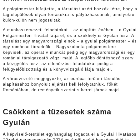
A polgármester kifejtette, a társulást azért hozzák létre, hogy a
tagtelepülések olyan forrásokra is pályázhassanak, amelyekre
külön-külön nem jogosultak.
A munkaszervezeti feladatokat – az alapítás évében – a Gyulai
Polgármesteri Hivatal látja el, és a székhely is Gyulán lesz. A
társulást egy magyarországi elnök – a gyulai polgármester – és
egy romániai társelnök – Nagyszalonta polgármestere –
képviseli, az operatív munkát pedig egy magyarországi és egy
romániai társigazgató végzi majd. A legfőbb döntéshozó szerv
a közgyűlés lesz, az ellenőrzési feladatokat pedig a
felügyelőbizottság és a könyvvizsgáló látja majd el.
A városvezető megjegyezte, az európai területi társulás
alapításához bonyolult eljárást kell lefolytatniuk, főkét
Romániában, de reményeik szerint sikerrel járnak majd.
Csökkent a tűzesetek száma
Gyulán
A képviselő-testület egyhangúlag fogadta el a Gyulai Hivatásos