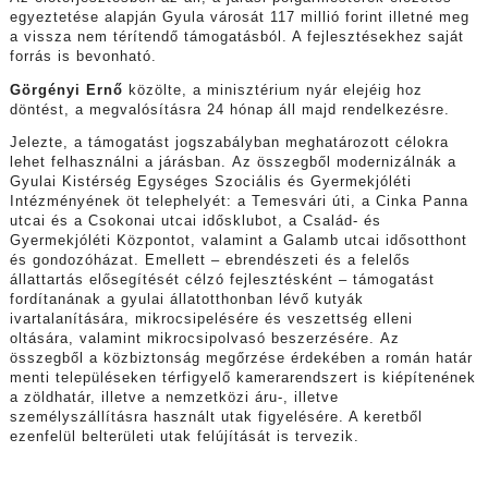
egyeztetése alapján Gyula városát 117 millió forint illetné meg
a vissza nem térítendő támogatásból. A fejlesztésekhez saját
forrás is bevonható.
Görgényi Ernő
közölte, a minisztérium nyár elejéig hoz
döntést, a megvalósításra 24 hónap áll majd rendelkezésre.
Jelezte, a támogatást jogszabályban meghatározott célokra
lehet felhasználni a járásban. Az összegből modernizálnák a
Gyulai Kistérség Egységes Szociális és Gyermekjóléti
Intézményének öt telephelyét: a Temesvári úti, a Cinka Panna
utcai és a Csokonai utcai idősklubot, a Család- és
Gyermekjóléti Központot, valamint a Galamb utcai idősotthont
és gondozóházat. Emellett – ebrendészeti és a felelős
állattartás elősegítését célzó fejlesztésként – támogatást
fordítanának a gyulai állatotthonban lévő kutyák
ivartalanítására, mikrocsipelésére és veszettség elleni
oltására, valamint mikrocsipolvasó beszerzésére. Az
összegből a közbiztonság megőrzése érdekében a román határ
menti településeken térfigyelő kamerarendszert is kiépítenének
a zöldhatár, illetve a nemzetközi áru-, illetve
személyszállításra használt utak figyelésére. A keretből
ezenfelül belterületi utak felújítását is tervezik.