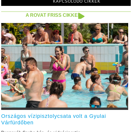
KAPCSOLÓDÓ CIKKEK
A ROVAT FRISS CIKKEI
Országos vízipisztolycsata volt a Gyulai
Várfürdőben