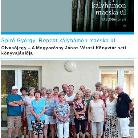
Spiró György: Repedt kályhámon macska ül
Olvasójegy – A Mogyoróssy János Városi Könyvtár heti
könyvajánlója