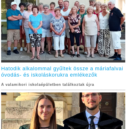
Hatodik alkalommal gyűltek össze a máriafalvai
óvodás- és iskoláskorukra emlékezők
A valamikori iskolaépületben találkoztak újra