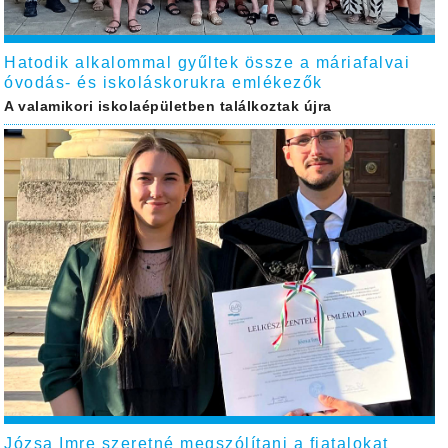
Hatodik alkalommal gyűltek össze a máriafalvai
óvodás- és iskoláskorukra emlékezők
A valamikori iskolaépületben találkoztak újra
Józsa Imre szeretné megszólítani a fiatalokat