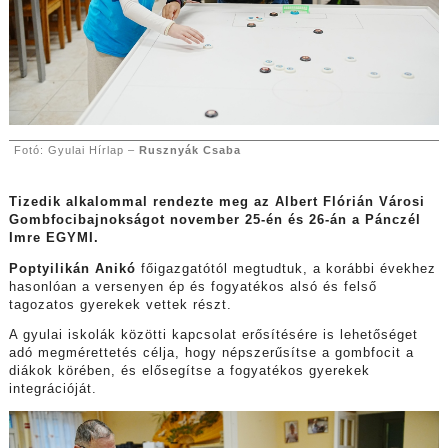
Fotó: Gyulai Hírlap –
Rusznyák Csaba
Tizedik alkalommal rendezte meg az Albert Flórián Városi
Gombfocibajnokságot november 25-én és 26-án a Pánczél
Imre EGYMI.
Poptyilikán Anikó
főigazgatótól megtudtuk, a korábbi évekhez
hasonlóan a versenyen ép és fogyatékos alsó és felső
tagozatos gyerekek vettek részt.
A gyulai iskolák közötti kapcsolat erősítésére is lehetőséget
adó megmérettetés célja, hogy népszerűsítse a gombfocit a
diákok körében, és elősegítse a fogyatékos gyerekek
integrációját.