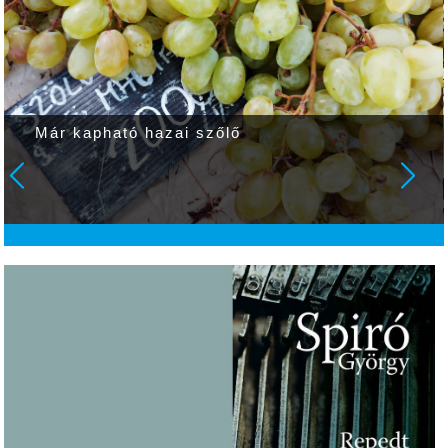
Országos vízipisztolycsata volt a Gyulai
Várfürdőben