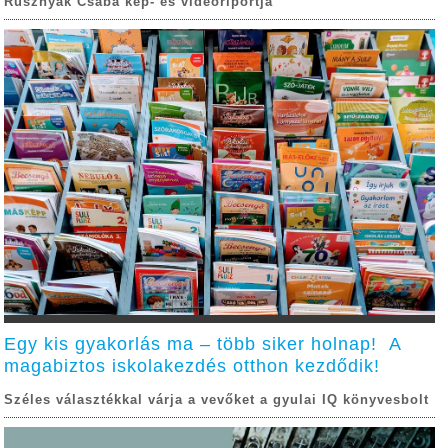
Rusznyák Csaba kép- és videóriportja
Egy kis gyakorlás ma – több siker holnap! A
magabiztos iskolakezdés otthon kezdődik!
Széles választékkal várja a vevőket a gyulai IQ könyvesbolt