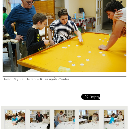
Fotó: Gyulai Hírlap –
Rusznyák Csaba