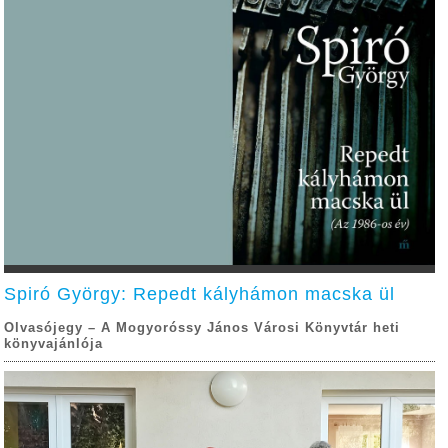
Spiró György: Repedt kályhámon macska ül
Olvasójegy – A Mogyoróssy János Városi Könyvtár heti
könyvajánlója