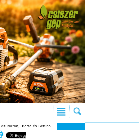
 csütörtök, Berta és Bettina