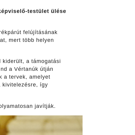
épviselő-testület ülése
rékpárút felújításának
at, mert több helyen
 kiderült, a támogatási
ind a Vértanúk útján
k a tervek, amelyet
 kivitelezésre, így
olyamatosan javítják.