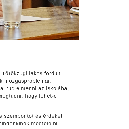
Törökzugi lakos fordult
ak mozgásproblémái,
al tud elmenni az iskolába,
 megtudni, hogy lehet-e
es szempontot és érdeket
indenkinek megfelelni.