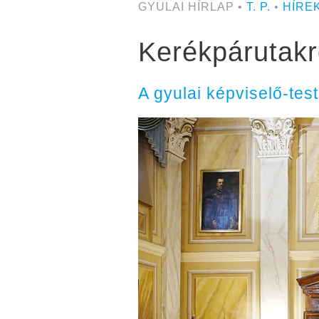
GYULAI HÍRLAP •
T. P.
•
HÍRE
Kerékpárutakró
A gyulai képviselő-test