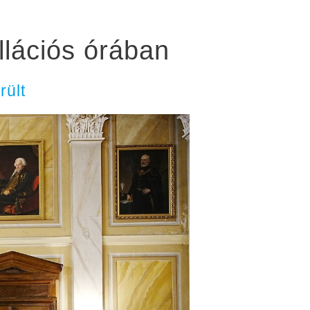
llációs órában
rült