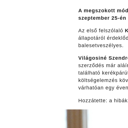
A megszokott módon
szeptember 25-én 
Az első felszólaló
állapotáról érdeklő
balesetveszélyes.
Világosiné Szendr
szerződés már aláír
található kerékpárú
költségelemzés köve
várhatóan egy éven
Hozzátette: a hibák