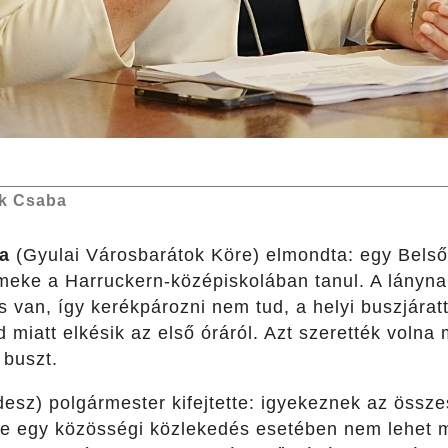
k Csaba
na
(Gyulai Városbarátok Köre) elmondta: egy Belső-
meke a Harruckern-középiskolában tanul. A lányn
s van, így kerékpározni nem tud, a helyi buszjáratt
 miatt elkésik az első óráról. Azt szerették volna
 buszt.
desz) polgármester kifejtette: igyekeznek az össz
de egy közösségi közlekedés esetében nem lehet m