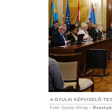
A GYULAI KÉPVISELŐ-TE
Fotó: Gyulai Hírlap –
Rusznyá