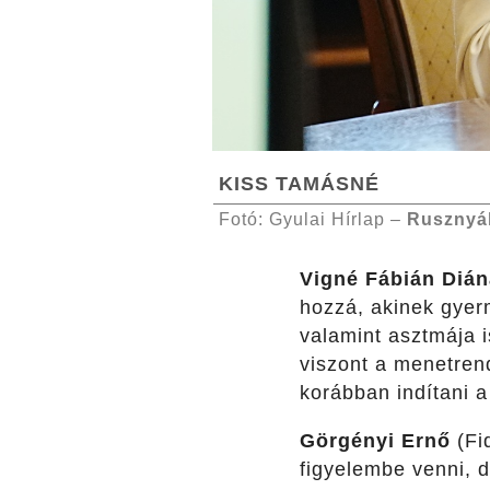
KISS TAMÁSNÉ
Fotó: Gyulai Hírlap –
Rusznyá
Vigné Fábián Diá
hozzá, akinek gyer
valamint asztmája i
viszont a menetrend
korábban indítani a
Görgényi Ernő
(Fi
figyelembe venni, 