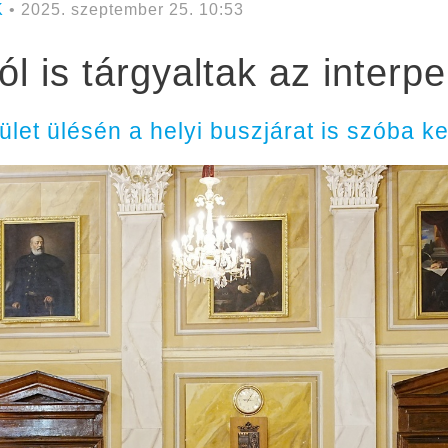
K
• 2025. szeptember 25. 10:53
l is tárgyaltak az interpe
ület ülésén a helyi buszjárat is szóba ke