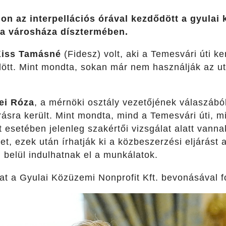
 az interpellációs órával kezdődött a gyulai k
a városháza dísztermében.
Kiss Tamásné
(Fidesz) volt, aki a Temesvári úti ke
dött. Mint mondta, sokan már nem használják az ut
ei Róza
, a mérnöki osztály vezetőjének válaszából
ásra került. Mint mondta, mind a Temesvári úti, m
t esetében jelenleg szakértői vizsgálat alatt vanna
t, ezek után írhatják ki a közbeszerzési eljárást a
 belül indulhatnak el a munkálatok.
at a Gyulai Közüzemi Nonprofit Kft. bevonásával f