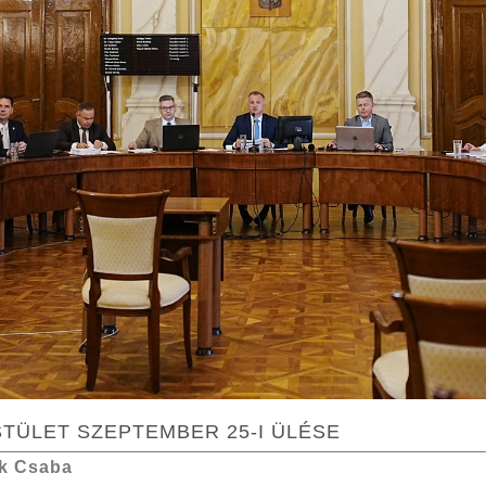
STÜLET SZEPTEMBER 25-I ÜLÉSE
k Csaba