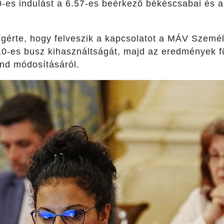
0-es indulást a 6.57-es beérkező békéscsabai és a
érte, hogy felveszik a kapcsolatot a MÁV Személys
10-es busz kihasználtságát, majd az eredmények 
end módosításáról.