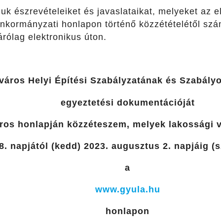
juk észrevételeiket és javaslataikat, melyeket az e
önkormányzati honlapon történő közzétételétől szám
árólag elektronikus úton.
város Helyi Építési Szabályzatának és Szabály
egyeztetési dokumentációját
ros honlapján közzéteszem, melyek lakossági
18. napjától (kedd) 2023. augusztus 2. napjáig (
a
www.gyula.hu
honlapon