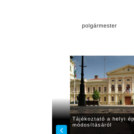
Dr. 
polgármester
artottak a Helyi
Tájékoztató a helyi é
módosításáról
módosításáról