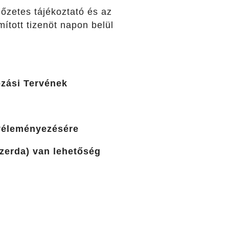
lőzetes tájékoztató és az
ított tizenöt napon belül
ozási Tervének
 véleményezésére
szerda) van lehetőség