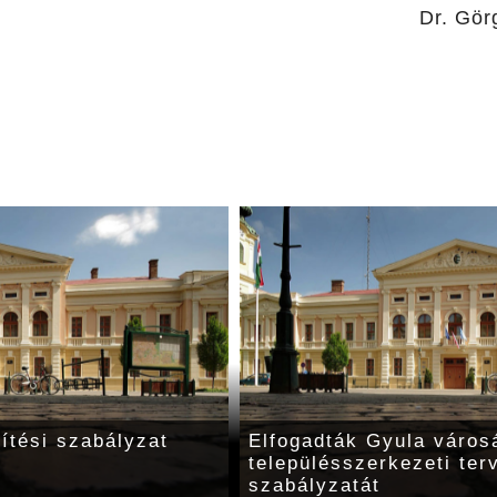
Görgényi E
pítési szabályzat
Elfogadták Gyula város
településszerkezeti terv
szabályzatát