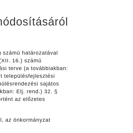
módosításáról
) számú határozatával
(XII. 16.) számú
ási terve (a továbbiakban:
t településfejlesztési
epülésrendezési sajátos
ban: Elj. rend.) 32. §
történt az előzetes
al, az önkormányzat