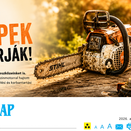
2026. 
A
A
A