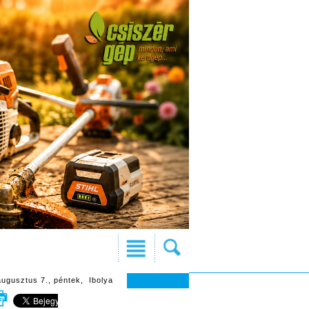
augusztus 7., péntek, Ibolya