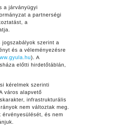
 a járványügyi
nkormányzat a partnerségi
oztatást, a
tja.
 jogszabályok szerint a
tményt és a véleményezésre
ww.gyula.hu
). A
háza előtti hirdetőtáblán,
si kérelmek szerinti
 A város alapvető
arakter, infrastrukturális
, irányok nem változtak meg.
k érvényesülését, és nem
ánjuk.