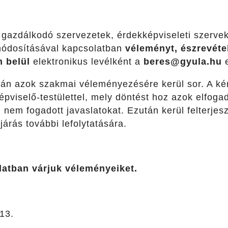
s gazdálkodó szervezetek, érdekképviseleti szerve
módosításával kapcsolatban
véleményt, észrevétel
n belül
elektronikus levélként a
beres@gyula.hu
e
 után azok szakmai véleményezésére kerül sor. A k
pviselő-testülettel, mely döntést hoz azok elfogadá
 nem fogadott javaslatokat. Ezután kerül felterjes
járás további lefolytatására.
latban várjuk véleményeiket.
 13.