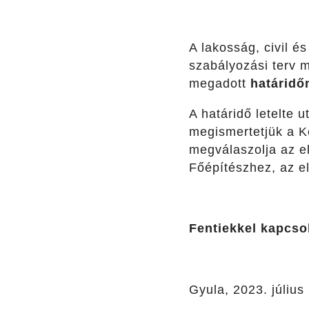
A lakosság, civil é
szabályozási terv 
megadott
határidő
A határidő letelte
megismertetjük a Ké
megválaszolja az el
Főépítészhez, az el
Fentiekkel kapcso
Gyula, 2023. július