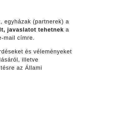
k, egyházak (partnerek) a
t, javaslatot tehetnek
a
-mail címre.
érdéseket és véleményeket
sáról, illetve
ztésre az Állami