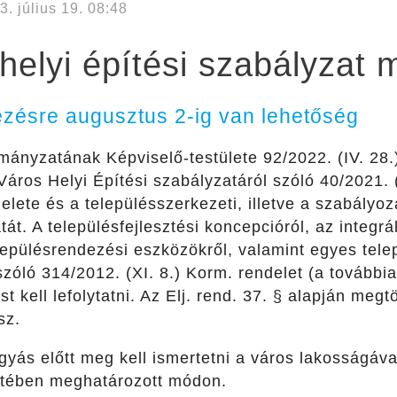
3. július 19. 08:48
helyi építési szabályzat 
zésre augusztus 2-ig van lehetőség
ányzatának Képviselő-testülete 92/2022. (IV. 28.
 Város Helyi Építési szabályzatáról szóló 40/2021. 
lete és a településszerkezeti, illetve a szabályoz
át. A településfejlesztési koncepcióról, az integrál
elepülésrendezési eszközökről, valamint egyes tel
zóló 314/2012. (XI. 8.) Korm. rendelet (a továbbiak
ást kell lefolytatni. Az Elj. rend. 37. § alapján meg
sz.
gyás előtt meg kell ismertetni a város lakosságáv
etében meghatározott módon.