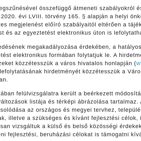
egszűnésével összefüggő átmeneti szabályokról és
 2020. évi LVIII. törvény 165. § alapján a helyi ö
s megjelenést előíró szabályaitól eltérően a tájék
t és az egyeztetést elektronikus úton is lefolytatha
rjedésének megakadályozása érdekében, a hatályos
tést elektronikus formában folytatjuk le. A hirde
zeket közzétesszük a város hivatalos honlapján (
w
 lefolytatásának hirdetményét közzétesszük a Város
an.
ában felülvizsgálatra került a beérkezett módosítá
változások listája és térképi ábrázolása tartalmaz.
solódása az országos és megyei tervhez, településk
ak, illetve a szükséges és kívánt fejlesztési célok
an vizsgáltuk a külső és belső közösségi érdeke
i fejlesztési, beruházási célokat is támogatni kív