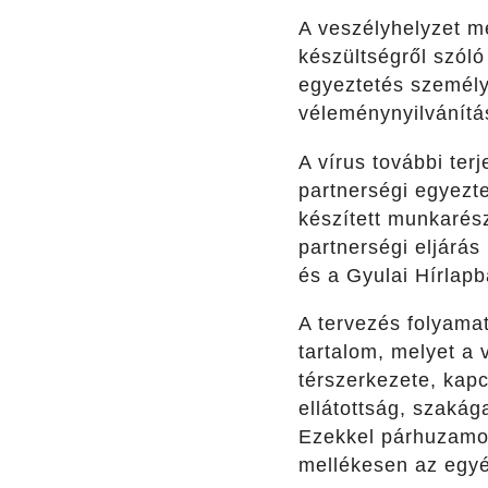
A veszélyhelyzet m
készültségről szóló
egyeztetés személye
véleménynyilvánítás
A vírus további te
partnerségi egyezte
készített munkarés
partnerségi eljárás
és a Gyulai Hírlapb
A tervezés folyamat
tartalom, melyet a 
térszerkezete, kapc
ellátottság, szakág
Ezekkel párhuzamos
mellékesen az egyén