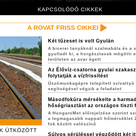
KAPCSOLÓDÓ CIKKEK
A ROVAT FRISS CIKKEI
Két tűzeset is volt Gyulán
A bicerei tanyáknál szalmabála és a s
gyulladt ki, a horgásztavak mögötti 
területen az avar égett
Az Élővíz-csatorna gyulai szakas
folytatják a vízfrissítést
Úszómunkagépre telepített szivattyú
segítségével végzik a feladatot
Másodfokúra mérsékelte a harma
hőségriasztást az országos tiszti
A HungaroMet előrejelzése szerint s
a legmagasabb nappali hőmérséklet 
fok között valószínű
AK ÜTKÖZÖTT
Súlyos sérüléssel végződött két itt