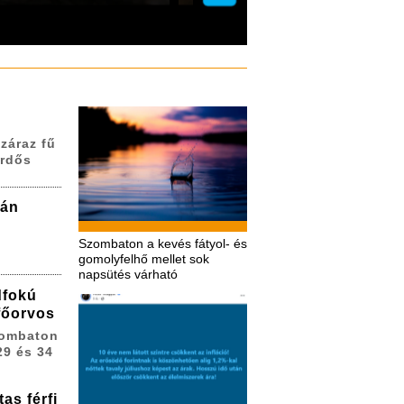
záraz fű
erdős
zán
Szombaton a kevés fátyol- és
gomolyfelhő mellet sok
napsütés várható
dfokú
 főorvos
zombaton
29 és 34
as férfi