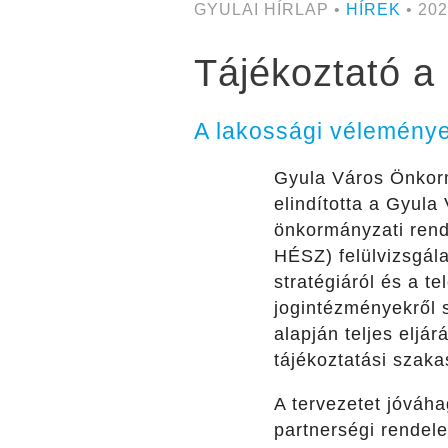
GYULAI HÍRLAP •
HÍREK
• 202
Tájékoztató a 
A lakossági véleménye
Gyula Város Önkorm
elindította a Gyula
önkormányzati rende
HÉSZ) felülvizsgálat
stratégiáról és a t
jogintézményekről s
alapján teljes eljár
tájékoztatási szaka
A tervezetet jóváha
partnerségi rendel