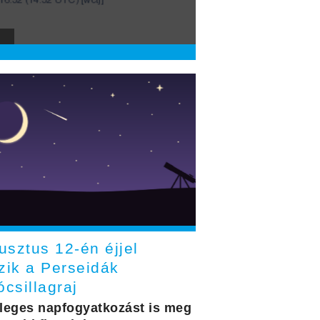
usztus 12-én éjjel
zik a Perseidák
ócsillagraj
leges napfogyatkozást is meg