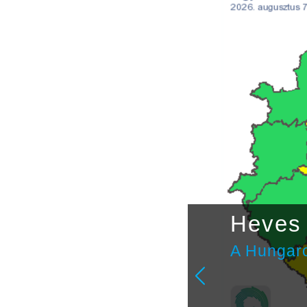
étvégi
Heves 
A Hungaro
ulai