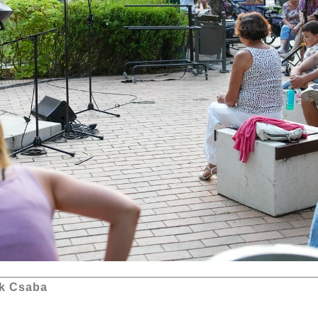
k Csaba