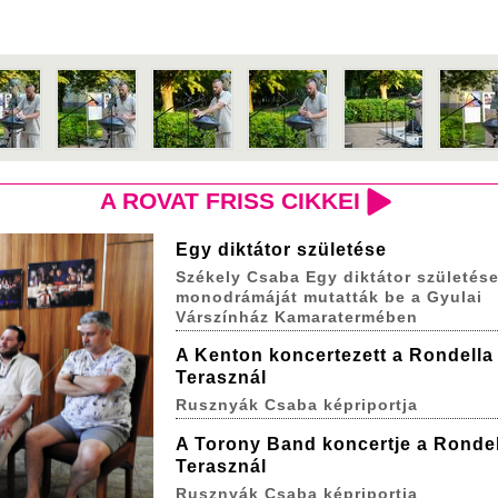
A ROVAT FRISS CIKKEI
Egy diktátor születése
Székely Csaba Egy diktátor születés
monodrámáját mutatták be a Gyulai
Várszínház Kamaratermében
A Kenton koncertezett a Rondella
Terasznál
Rusznyák Csaba képriportja
A Torony Band koncertje a Rondel
Terasznál
Rusznyák Csaba képriportja