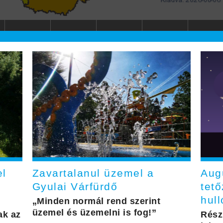
el
Zavartalanul üzemel a
Aug
Gyulai Várfürdő
tető
hull
„Minden normál rend szerint
üzemel és üzemelni is fog!”
ak az
Rész