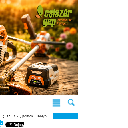
augusztus 7., péntek, Ibolya