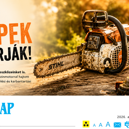
2026. 
A
A
A