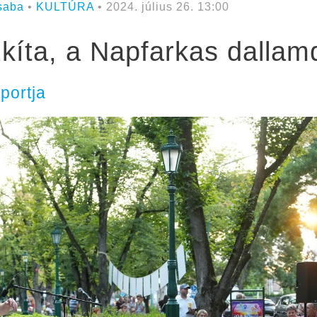
saba
•
KULTÚRA
• 2024. július 26. 13:00
Szkíta, a Napfarkas dalla
portja