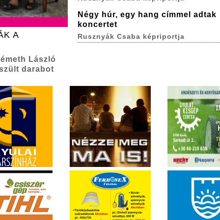
Négy húr, egy hang címmel adtak
koncertet
ÁK A
Rusznyák Csaba képriportja
Németh László
szült darabot