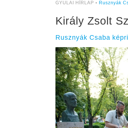
GYULAI HÍRLAP •
Rusznyák C
Király Zsolt 
Rusznyák Csaba képri