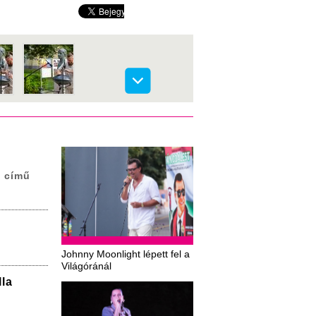
e című
Johnny Moonlight lépett fel a
Világóránál
la