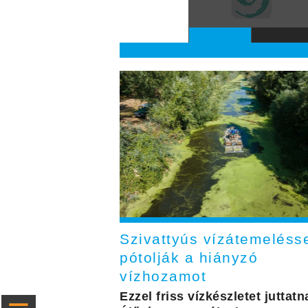
Szivattyús vízátemeléss
pótolják a hiányzó
vízhozamot
Ezzel friss vízkészletet juttatn