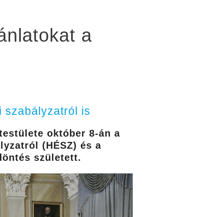
ánlatokat a
i szabályzatról is
estülete október 8-án a
lyzatról (HÉSZ) és a
döntés született.