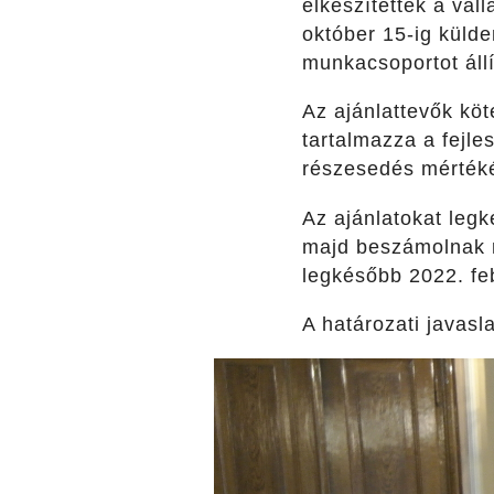
elkészítették a vál
október 15-ig külde
munkacsoportot állí
Az ajánlattevők köt
tartalmazza a fejle
részesedés mértékét
Az ajánlatokat leg
majd beszámolnak ró
legkésőbb 2022. feb
A határozati javas