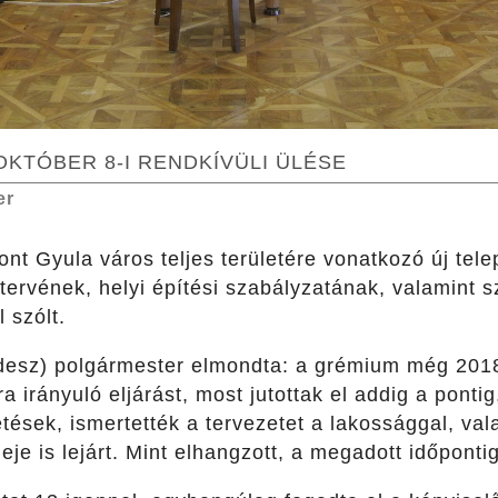
OKTÓBER 8-I RENDKÍVÜLI ÜLÉSE
er
ont Gyula város teljes területére vonatkozó új tele
tervének, helyi építési szabályzatának, valamint 
l szólt.
desz) polgármester elmondta: a grémium még 2018-
irányuló eljárást, most jutottak el addig a pontig,
tések, ismertették a tervezetet a lakossággal, va
je is lejárt. Mint elhangzott, a megadott időponti