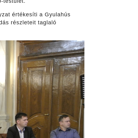
-testület.
zat értékesíti a Gyulahús
dás részleteit taglaló