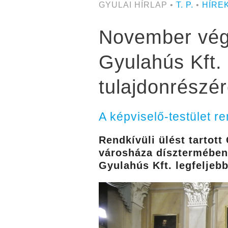
GYULAI HÍRLAP •
T. P.
•
HÍRE
November végé
Gyulahús Kft.
tulajdonrészé
A képviselő-testület re
Rendkívüli ülést tartot
városháza dísztermében.
Gyulahús Kft. legfeljebb