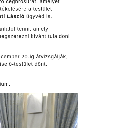
ató cégbrosúrát, amelyet
tékelésére a testület
ti László
ügyvéd is.
nlatot tenni, amely
megszerezni kívánt tulajdoni
cember 20-ig átvizsgálják,
selő-testület dönt,
ium.