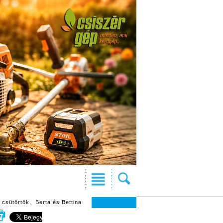
 csütörtök, Berta és Bettina