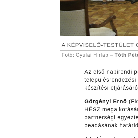
A KÉPVISELŐ-TESTÜLET 
Fotó: Gyulai Hírlap –
Tóth Pét
Az első napirendi p
településrendezési 
készítési eljárásáró
Görgényi Ernő
(Fi
HÉSZ megalkotására 
partnerségi egyezte
beadásának határide