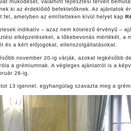
lalat működését, valamint fejlesztési terveit bemut
nek ki az érdeklődő befektetőknek. Az ajánlatok ér
t fel, amelyben az említetteken kívül helyet kap
Ré
elesek indikatív – azaz nem kötelező érvényű – ajá
sztési elképzeléseket, a tőkebevonás mértékét, a 
 és a kért előjogokat, ellenszolgáltatásokat.
később november 20-ig várják, azokat legkésőbb de
la a grémiumnak. A végleges ajánlatról is a képvi
ruár 28-ig.
latot 13 igennel, egyhangúlag szavazta meg a grém