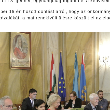
atot 13 igennel, egyhangúlag fogadta el a képviselő
er 15-én hozott döntést arról, hogy az önkormány
zázalékát, a mai rendkívüli ülésre készült el az ela