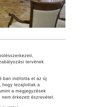
pülésszerkezeti,
szabályozási tervének
ban indította el az új
 hogy lezajlottak a
lamint a megjegyzések
g nem érkezett észrevétel.