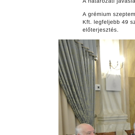
A határozati javasl
A grémium szeptemb
Kft. legfeljebb 49 s
előterjesztés.