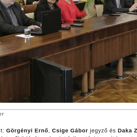
er
lt:
Görgényi Ernő
,
Csige Gábor
jegyző és
Daka 