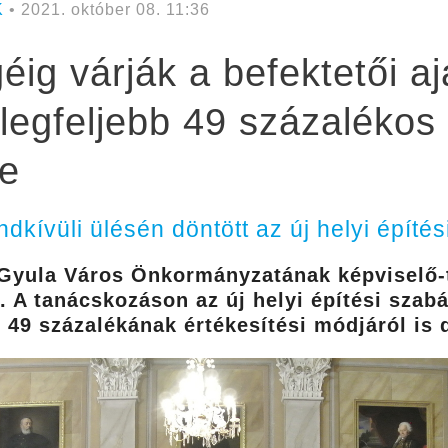
K
• 2021. október 08. 11:36
ig várják a befektetői aj
 legfeljebb 49 százalékos
re
ndkívüli ülésén döntött az új helyi építés
t Gyula Város Önkormányzatának képviselő-t
 A tanácskozáson az új helyi építési szabá
 49 százalékának értékesítési módjáról is 