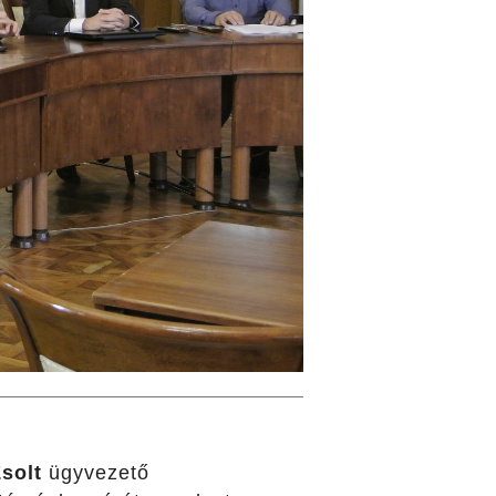
Zsolt
ügyvezető