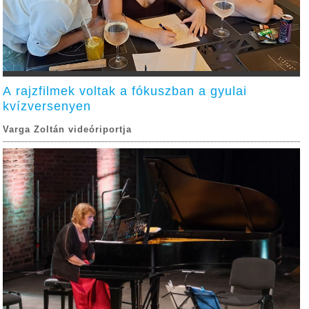
A rajzfilmek voltak a fókuszban a gyulai
kvízversenyen
Varga Zoltán videóriportja