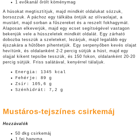
1 evőkanál őrölt köménymag
A húsokat megtisztítjuk, majd mindkét oldalukat sózzuk,
borsozzuk. A páchoz egy tálkába öntjük az olívaolajat, a
mustárt, majd sorban a fűszereket és a reszelt fokhagymát.
Alaposan elkeverjük, majd egy ecset segítségével vastagon
bekenjük vele a hússzeletek mindkét oldalát. Egy zárható
dobozba tesszük a szeleteket, lezárjuk, majd legalább egy
éjszakára a hűtőben pihentetjük. Egy serpenyőben kevés olajat
hevítünk, és oldalanként 2-2 percig sütjük a húst, majd egy
olajjal kikent tepsibe tesszük, és 150 fokon, oldalanként 20-20
percig sütjük. Friss salátával, kenyérrel tálaljuk.
Energia: 1345 kcal
Fehérje: 89 g
Zsír: 105,6 g
Szénhidrát: 7,2 g
Mustáros-tejszínes csirkemáj
Hozzávalók
50 dkg csirkemáj
1 fej hagyma