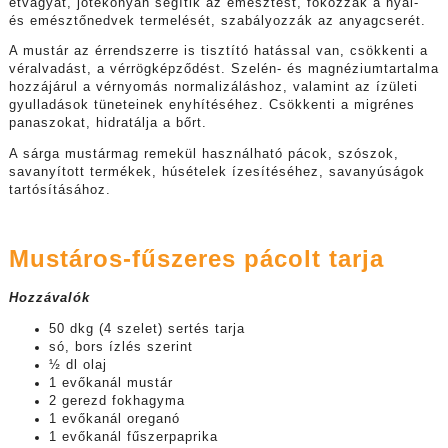
étvágyat, jótékonyan segítik az emésztést, fokozzák a nyál-
és emésztőnedvek termelését, szabályozzák az anyagcserét.
A mustár az érrendszerre is tisztító hatással van, csökkenti a
véralvadást, a vérrögképződést. Szelén- és magnéziumtartalma
hozzájárul a vérnyomás normalizáláshoz, valamint az ízületi
gyulladások tüneteinek enyhítéséhez. Csökkenti a migrénes
panaszokat, hidratálja a bőrt.
A sárga mustármag remekül használható pácok, szószok,
savanyított termékek, húsételek ízesítéséhez, savanyúságok
tartósításához.
Mustáros-fűszeres pácolt tarja
Hozzávalók
50 dkg (4 szelet) sertés tarja
só, bors ízlés szerint
½ dl olaj
1 evőkanál mustár
2 gerezd fokhagyma
1 evőkanál oreganó
1 evőkanál fűszerpaprika