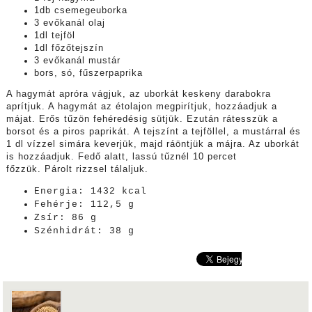
1db csemegeuborka
3 evőkanál olaj
1dl tejföl
1dl főzőtejszín
3 evőkanál mustár
bors, só, fűszerpaprika
A hagymát apróra vágjuk, az uborkát keskeny darabokra
aprítjuk. A hagymát az étolajon megpirítjuk, hozzáadjuk a
májat. Erős tűzön fehéredésig sütjük. Ezután rátesszük a
borsot és a piros paprikát. A tejszínt a tejföllel, a mustárral és
1 dl vízzel simára keverjük, majd ráöntjük a májra. Az uborkát
is hozzáadjuk. Fedő alatt, lassú tűznél 10 percet
főzzük. Párolt rizzsel tálaljuk.
Energia: 1432 kcal
Fehérje: 112,5 g
Zsír: 86 g
Szénhidrát: 38 g