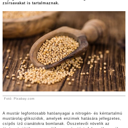
zsírsavakat is tartalmaznak.
Fotó: Pixabay.com
A mustár legfontosabb hatóanyagai a nitrogén- és kéntartalmú
mustárolaj-glikozidok, amelyek enzimek hatására jellegzetes,
csípős ízű cianátokra bomlanak. Összetevői növelik az