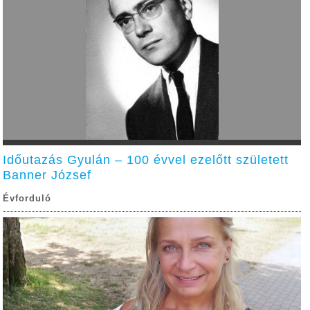
Időutazás Gyulán – 100 évvel ezelőtt született
Banner József
Évforduló