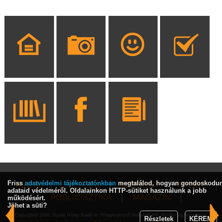
Friss
adatvédelmi tájékoztatónkban
megtalálod, hogyan gondoskodu
HÍREK
KULTÚRA
INTERJÚ
SPORT
adataid védelméről. Oldalainkon HTTP-sütiket használunk a jobb
PUBLICISZTIKA
MAGAZIN
működésért.
Jöhet a süti?
Copyright© 2009, Gyulai Hírlap Kiadó és Hírlapterjesztő Nonprofit Kft. Minden jog fenntartva!
Részletek
KÉREM