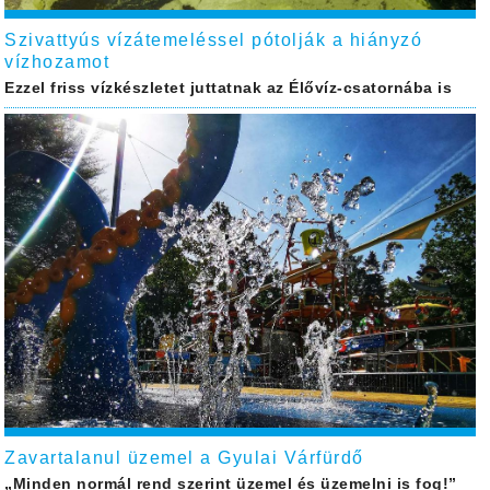
Szivattyús vízátemeléssel pótolják a hiányzó
vízhozamot
Ezzel friss vízkészletet juttatnak az Élővíz-csatornába is
Zavartalanul üzemel a Gyulai Várfürdő
„Minden normál rend szerint üzemel és üzemelni is fog!”