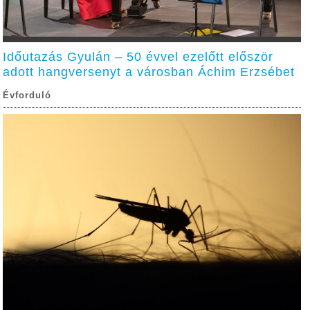
Időutazás Gyulán – 50 évvel ezelőtt először
adott hangversenyt a városban Áchim Erzsébet
Évforduló