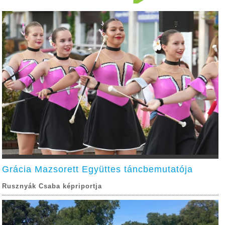
Grácia Mazsorett Együttes táncbemutatója
Rusznyák Csaba képriportja