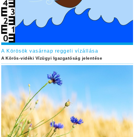
A Körösök vasárnap reggeli vízállása
A Körös-vidéki Vízügyi Igazgatóság jelentése