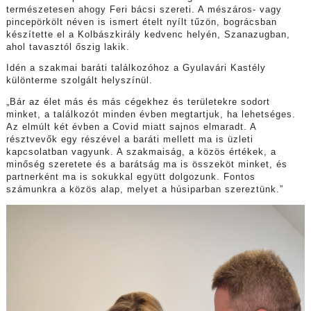
természetesen ahogy Feri bácsi szereti. A mészáros- vagy
pincepörkölt néven is ismert ételt nyílt tűzön, bográcsban
készítette el a Kolbászkirály kedvenc helyén, Szanazugban,
ahol tavasztól őszig lakik.
Idén a szakmai baráti találkozóhoz a Gyulavári Kastély
különterme szolgált helyszínül.
„Bár az élet más és más cégekhez és területekre sodort
minket, a találkozót minden évben megtartjuk, ha lehetséges.
Az elmúlt két évben a Covid miatt sajnos elmaradt. A
résztvevők egy részével a baráti mellett ma is üzleti
kapcsolatban vagyunk. A szakmaiság, a közös értékek, a
minőség szeretete és a barátság ma is összeköt minket, és
partnerként ma is sokukkal együtt dolgozunk. Fontos
számunkra a közös alap, melyet a húsiparban szereztünk.”