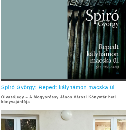
Spiró György: Repedt kályhámon macska ül
Olvasójegy – A Mogyoróssy János Városi Könyvtár heti
könyvajánlója