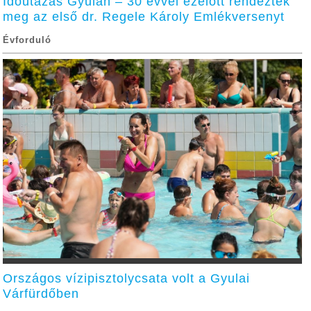
Időutazás Gyulán – 30 évvel ezelőtt rendezték
meg az első dr. Regele Károly Emlékversenyt
Évforduló
Országos vízipisztolycsata volt a Gyulai
Várfürdőben