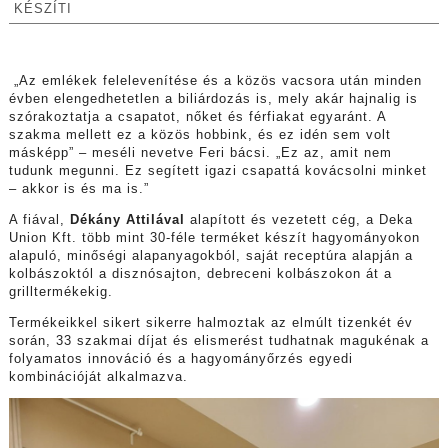
KÉSZÍTI
„Az emlékek felelevenítése és a közös vacsora után minden
évben elengedhetetlen a biliárdozás is, mely akár hajnalig is
szórakoztatja a csapatot, nőket és férfiakat egyaránt. A
szakma mellett ez a közös hobbink, és ez idén sem volt
másképp” – meséli nevetve Feri bácsi. „Ez az, amit nem
tudunk megunni. Ez segített igazi csapattá kovácsolni minket
– akkor is és ma is.”
A fiával,
Dékány Attilával
alapított és vezetett cég, a Deka
Union Kft. több mint 30-féle terméket készít hagyományokon
alapuló, minőségi alapanyagokból, saját receptúra alapján a
kolbászoktól a disznósajton, debreceni kolbászokon át a
grilltermékekig.
Termékeikkel sikert sikerre halmoztak az elmúlt tizenkét év
során, 33 szakmai díjat és elismerést tudhatnak magukénak a
folyamatos innováció és a hagyományőrzés egyedi
kombinációját alkalmazva.