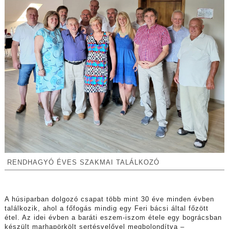
RENDHAGYÓ ÉVES SZAKMAI TALÁLKOZÓ
A húsiparban dolgozó csapat több mint 30 éve minden évben
találkozik, ahol a főfogás mindig egy Feri bácsi által főzött
étel. Az idei évben a baráti eszem-iszom étele egy bográcsban
készült marhapörkölt sertésvelővel megbolondítva –