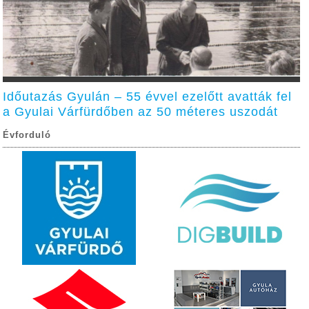
Időutazás Gyulán – 55 évvel ezelőtt avatták fel
a Gyulai Várfürdőben az 50 méteres uszodát
Évforduló