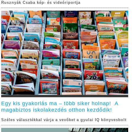
Rusznyák Csaba kép- és videóriportja
Egy kis gyakorlás ma – több siker holnap! A
magabiztos iskolakezdés otthon kezdődik!
Széles választékkal várja a vevőket a gyulai IQ könyvesbolt