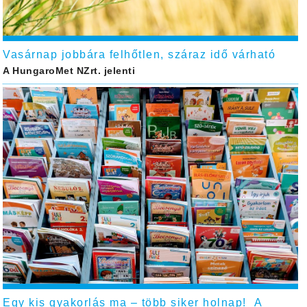
Vasárnap jobbára felhőtlen, száraz idő várható
A HungaroMet NZrt. jelenti
Egy kis gyakorlás ma – több siker holnap! A