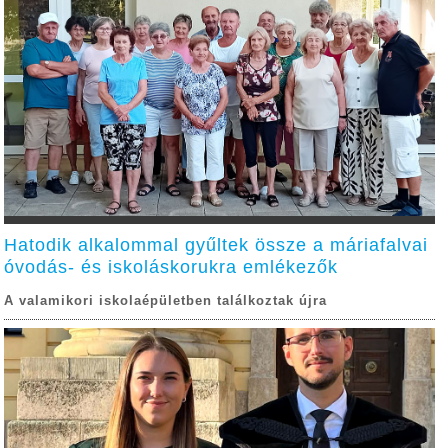
Hatodik alkalommal gyűltek össze a máriafalvai
óvodás- és iskoláskorukra emlékezők
A valamikori iskolaépületben találkoztak újra