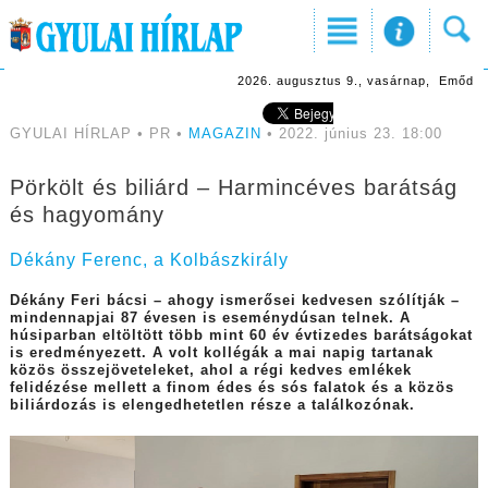
2026. augusztus 9., vasárnap, Emőd
GYULAI HÍRLAP • PR •
MAGAZIN
• 2022. június 23. 18:00
Pörkölt és biliárd – Harmincéves barátság
és hagyomány
Dékány Ferenc, a Kolbászkirály
D
ékány Feri bácsi – ahogy ismerősei kedvesen szólítják –
mindennapjai 87 évesen is eseménydúsan telnek. A
húsiparban eltöltött több mint 60 év évtizedes barátságokat
is eredményezett. A volt kollégák a mai napig tartanak
közös összejöveteleket, ahol a régi kedves emlékek
felidézése mellett a finom édes és sós falatok és a közös
biliárdozás is elengedhetetlen része a találkozónak.