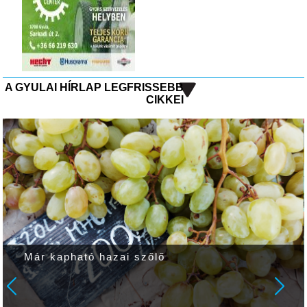
A GYULAI HÍRLAP LEGFRISSEBB
CIKKEI
Már kapható hazai szőlő