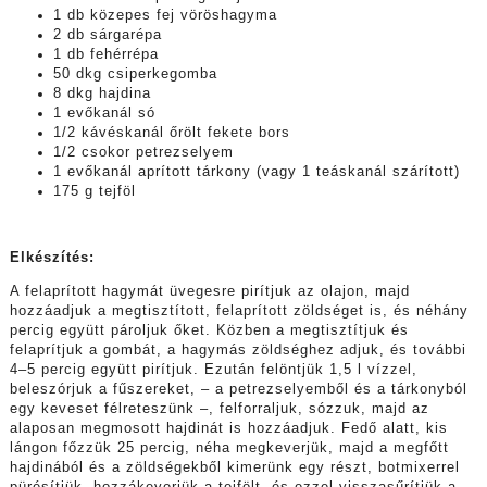
1 db közepes fej vöröshagyma
2 db sárgarépa
1 db fehérrépa
50 dkg csiperkegomba
8 dkg hajdina
1 evőkanál só
1/2 kávéskanál őrölt fekete bors
1/2 csokor petrezselyem
1 evőkanál aprított tárkony (vagy 1 teáskanál szárított)
175 g tejföl
Elkészítés:
A felaprított hagymát üvegesre pirítjuk az olajon, majd
hozzáadjuk a megtisztított, felaprított zöldséget is, és néhány
percig együtt pároljuk őket. Közben a megtisztítjuk és
felaprítjuk a gombát, a hagymás zöldséghez adjuk, és további
4–5 percig együtt pirítjuk. Ezután felöntjük 1,5 l vízzel,
beleszórjuk a fűszereket, – a petrezselyemből és a tárkonyból
egy keveset félreteszünk –, felforraljuk, sózzuk, majd az
alaposan megmosott hajdinát is hozzáadjuk. Fedő alatt, kis
lángon főzzük 25 percig, néha megkeverjük, majd a megfőtt
hajdinából és a zöldségekből kimerünk egy részt, botmixerrel
pürésítjük, hozzákeverjük a tejfölt, és ezzel visszasűrítjük a