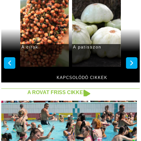
A cirok
A patisszon
A ribiz
KAPCSOLÓDÓ CIKKEK
A ROVAT FRISS CIKKEI