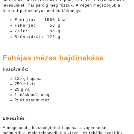
levesünket. Pár percig még főzzük. A végén megszórjuk a
félretett petrezselyemmel és tárkonnyal.
Energia: 1560 kcal
Fehérje: 50 g
Zsír: 86 g
Szénhidrát: 126 g
Fahéjas mézes hajdinakása
Hozzávalók:
125 g hajdina
250 ml víz
25 g vaj
1 teáskanál fahéj
ízlés szerint méz
Elkészítés
:
A megmosott, lecsöpögtetett hajdinát a vajon kicsit
megpirítjuk, majd felengedjük a vízzel, és fahéjjal ízesítjük.