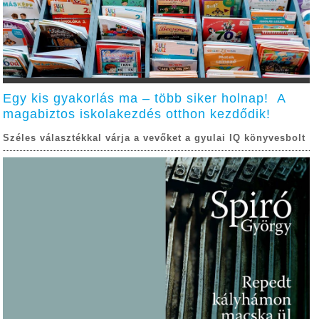
Egy kis gyakorlás ma – több siker holnap! A
magabiztos iskolakezdés otthon kezdődik!
Széles választékkal várja a vevőket a gyulai IQ könyvesbolt