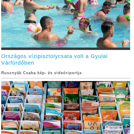
Országos vízipisztolycsata volt a Gyulai
Várfürdőben
Rusznyák Csaba kép- és videóriportja