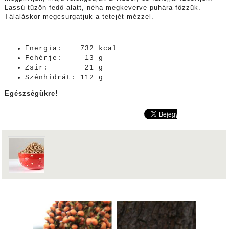
Lassú tűzön fedő alatt, néha megkeverve puhára főzzük.
Tálaláskor megcsurgatjuk a tetejét mézzel.
Energia: 732 kcal
Fehérje: 13 g
Zsír: 21 g
Szénhidrát: 112 g
Egészségükre!