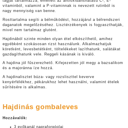
tagját tartalmazza, emellett az antioxidánshatású C-, E-
vitaminból, valamint a P-vitaminnak is nevezett rutinból is
nagy mennyiség van benne.
Rosttartalma segíti a bélműködést, hozzájárul a bélrendszeri
daganatok megelőzéséhez. Lisztérzékenyek is fogyaszthatják,
mivel nem tartalmaz glutént.
Hajdinából szinte minden olyan étel elkészíthető, amihez
egyébként szokásosan rizst használunk. Alkalmazhatjuk
köretként, levesbetétként, töltelékeket lazíthatunk, salátákat
gazdagíthatunk vele. Reggeli kásának is kiváló.
A hajdina jól fűszerezhető. Kifejezetten jól megy a bazsalikom
és a majoránna íze hozzá.
A hajdinalisztet búza- vagy rozsliszttel keverve
kenyérfélékhez, pékárukhoz lehet használni, valamint ételek
sűrítésére is alkalmas.
Hajdinás gombaleves
Hozzávalók:
3 evőkanál napraforgóolaj