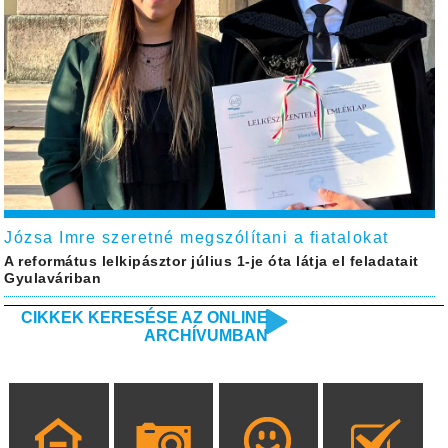
Józsa Imre szeretné megszólítani a fiatalokat
A református lelkipásztor július 1-je óta látja el feladatait
Gyulaváriban
CIKKEK KERESÉSE AZ ONLINE
ARCHÍVUMBAN