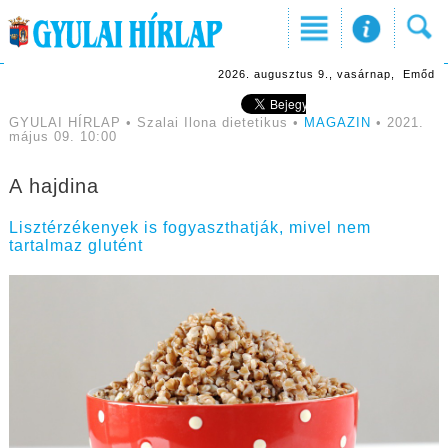
2026. augusztus 9., vasárnap, Emőd
GYULAI HÍRLAP • Szalai Ilona dietetikus •
MAGAZIN
• 2021.
május 09. 10:00
A hajdina
Lisztérzékenyek is fogyaszthatják, mivel nem
tartalmaz glutént