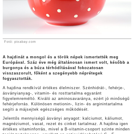
Fotó: pixabay.com
A hajdinát a mongol és a török népek ismertették meg
Európával. Száz éve még általánosan ismert volt, később a
burgonya és a búza térhódításával fokozatosan
visszaszorult, főként a szegényebb néprétegek
fogyasztották.
A hajdina rendkívül értékes élelmiszer. Szénhidrát-, fehérje-,
ásványianyag-, vitamin- és rosttartalma egyaránt
figyelemreméltó. Kiváló az aminosavaránya, ezért jó minőségű
fehérjeforrás. Különösen metionin-, lizin- és arginintartalma
segíti a májsejtek egészséges működését.
Jelentős mennyiségű ásványi anyagot: kalciumot, káliumot,
magnéziumot, vasat, rezet és cinket tartalmaz. A hajdina igen
értékes vitaminforrás, mivel a B-vitamin-csoport szinte minden