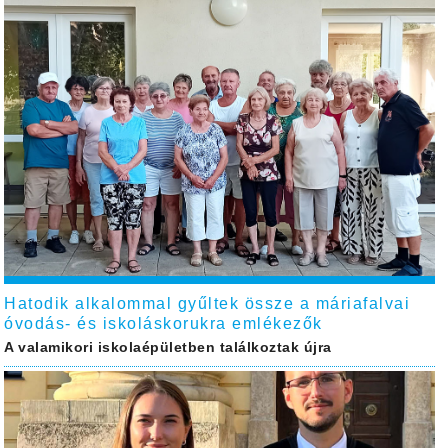
Hatodik alkalommal gyűltek össze a máriafalvai
óvodás- és iskoláskorukra emlékezők
A valamikori iskolaépületben találkoztak újra