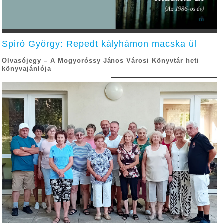
Spiró György: Repedt kályhámon macska ül
Olvasójegy – A Mogyoróssy János Városi Könyvtár heti
könyvajánlója