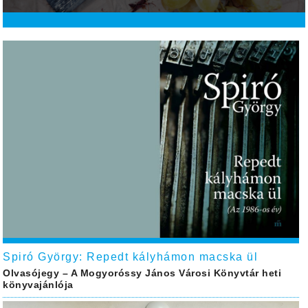
Spiró György: Repedt kályhámon macska ül
Olvasójegy – A Mogyoróssy János Városi Könyvtár heti
könyvajánlója