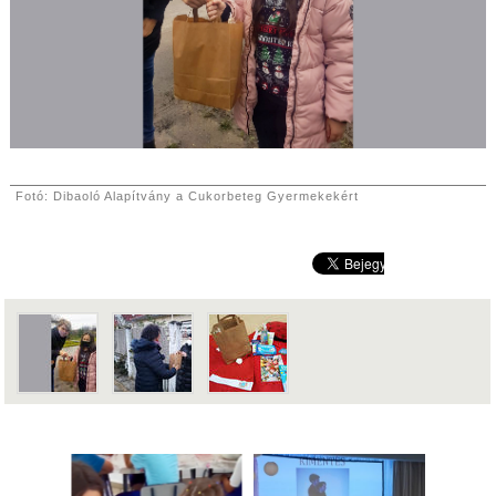
Fotó: Dibaoló Alapítvány a Cukorbeteg Gyermekekért