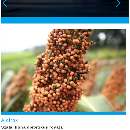
A cirok
Szalai Ilona dietetikus rovata