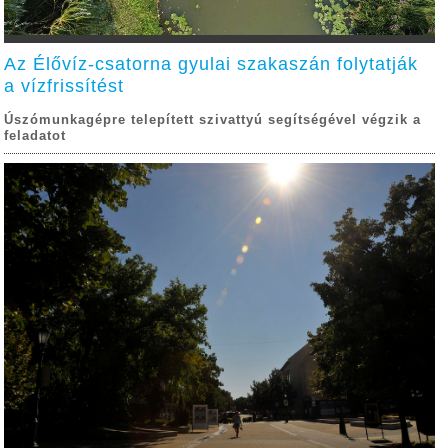
Az Élővíz-csatorna gyulai szakaszán folytatják
a vízfrissítést
Úszómunkagépre telepített szivattyú segítségével végzik a
feladatot