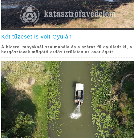
Két tűzeset is volt Gyulán
A bicerei tanyáknál szalmabála és a száraz fű gyulladt ki, a
horgásztavak mögötti erdős területen az avar égett