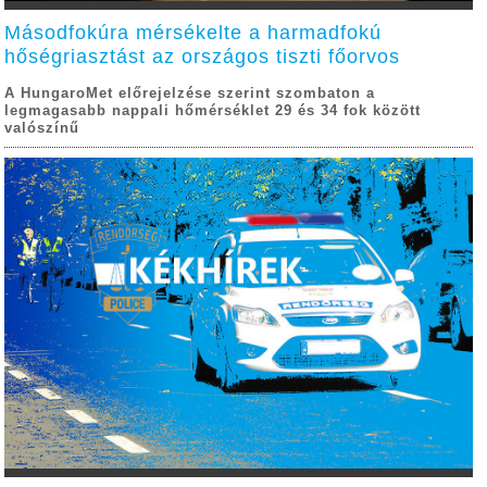
Másodfokúra mérsékelte a harmadfokú
hőségriasztást az országos tiszti főorvos
A HungaroMet előrejelzése szerint szombaton a
legmagasabb nappali hőmérséklet 29 és 34 fok között
valószínű