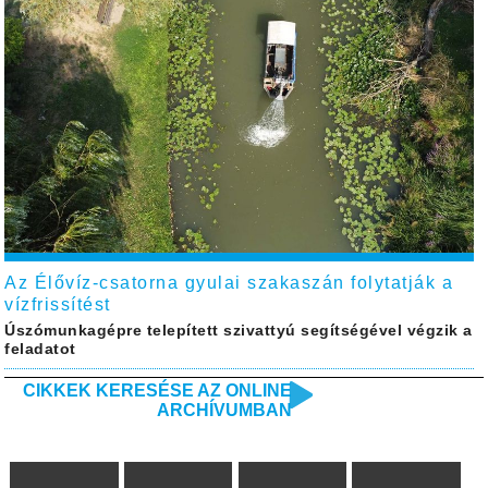
Az Élővíz-csatorna gyulai szakaszán folytatják a
vízfrissítést
Úszómunkagépre telepített szivattyú segítségével végzik a
feladatot
CIKKEK KERESÉSE AZ ONLINE
ARCHÍVUMBAN