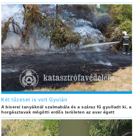
Két tűzeset is volt Gyulán
A bicerei tanyáknál szalmabála és a száraz fű gyulladt ki, a
horgásztavak mögötti erdős területen az avar égett