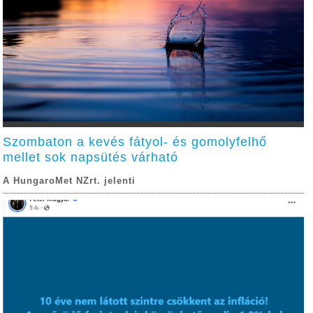
Szombaton a kevés fátyol- és gomolyfelhő
mellet sok napsütés várható
A HungaroMet NZrt. jelenti