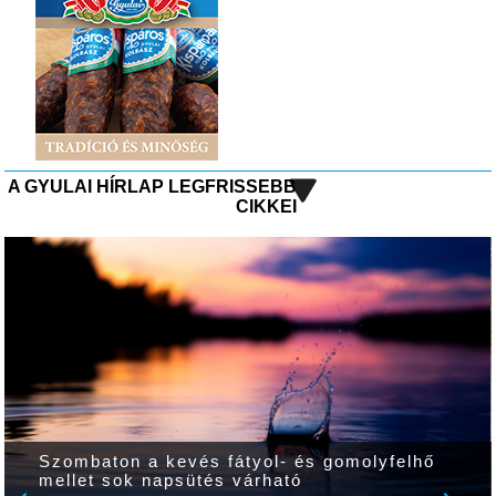
A GYULAI HÍRLAP LEGFRISSEBB
CIKKEI
Melegben is tartós virágdíszek