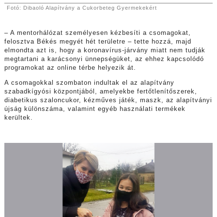
Fotó: Dibaoló Alapítvány a Cukorbeteg Gyermekekért
– A mentorhálózat személyesen kézbesíti a csomagokat,
felosztva Békés megyét hét területre – tette hozzá, majd
elmondta azt is, hogy a koronavírus-járvány miatt nem tudják
megtartani a karácsonyi ünnepségüket, az ehhez kapcsolódó
programokat az online térbe helyezik át.
A csomagokkal szombaton indultak el az alapítvány
szabadkígyósi központjából, amelyekbe fertőtlenítőszerek,
diabetikus szaloncukor, kézműves játék, maszk, az alapítványi
újság különszáma, valamint egyéb használati termékek
kerültek.