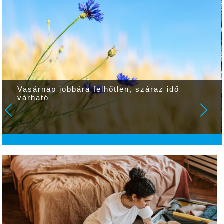
Egy kis gyakorlás ma – több siker
holnap! A magabiztos iskolakezdés otthon
kezdődik!