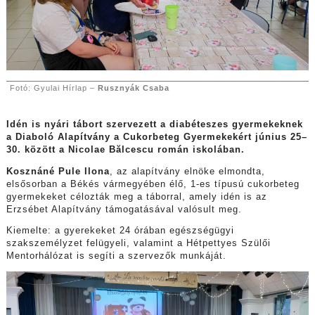
Fotó: Gyulai Hírlap –
Rusznyák Csaba
Idén is nyári tábort szervezett a diabéteszes gyermekeknek
a Diaboló Alapítvány a Cukorbeteg Gyermekekért június 25–
30. között a Nicolae Bălcescu román iskolában.
Kosznáné Pule Ilona
, az alapítvány elnöke elmondta,
elsősorban a Békés vármegyében élő, 1-es típusú cukorbeteg
gyermekeket célozták meg a táborral, amely idén is az
Erzsébet Alapítvány támogatásával valósult meg.
Kiemelte: a gyerekeket 24 órában egészségügyi
szakszemélyzet felügyeli, valamint a Hétpettyes Szülői
Mentorhálózat is segíti a szervezők munkáját.