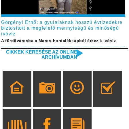
Görgényi Ernő: a gyulaiaknak hosszú évtizedekre
biztosított a megfelelő mennyiségű és minőségű
ivóvíz
A fürdővárosba a Maros-hordalékkúpból érkezik ivóvíz
CIKKEK KERESÉSE AZ ONLINE
ARCHÍVUMBAN