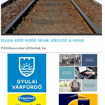
Gyula előtt kidőlt fának ütközött a vonat
Pótlóbuszokat állítottak be