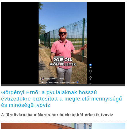
Görgényi Ernő: a gyulaiaknak hosszú
évtizedekre biztosított a megfelelő mennyiségű
és minőségű ivóvíz
A fürdővárosba a Maros-hordalékkúpból érkezik ivóvíz