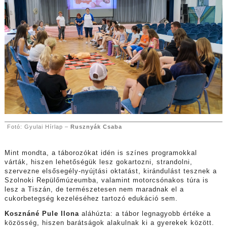
Fotó: Gyulai Hírlap –
Rusznyák Csaba
Mint mondta, a táborozókat idén is színes programokkal
várták, hiszen lehetőségük lesz gokartozni, strandolni,
szervezne elsősegély-nyújtási oktatást, kirándulást tesznek a
Szolnoki Repülőmúzeumba, valamint motorcsónakos túra is
lesz a Tiszán, de természetesen nem maradnak el a
cukorbetegség kezeléséhez tartozó edukáció sem.
Kosznáné Pule Ilona
aláhúzta: a tábor legnagyobb értéke a
közösség, hiszen barátságok alakulnak ki a gyerekek között.