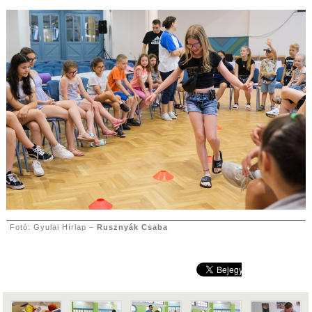
Fotó: Gyulai Hírlap –
Rusznyák Csaba