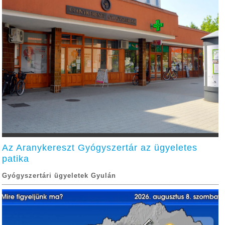
Az Aranykereszt Gyógyszertár az ügyeletes
patika
Gyógyszertári ügyeletek Gyulán