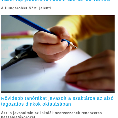
A HungaroMet NZrt. jelenti
Rövidebb tanórákat javasolt a szaktárca az alsó
tagozatos diákok oktatásában
Azt is javasolták: az iskolák szervezzenek rendszeres
beszélgetőköröket