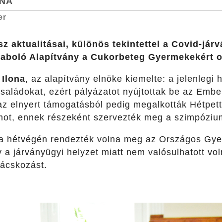
ONA
er
 aktualitásai, különös tekintettel a Covid-jár
aboló Alapítvány a Cukorbeteg Gyermekekért o
 Ilona
, az alapítvány elnöke kiemelte: a jelenlegi
aládokat, ezért pályázatot nyújtottak be az Embe
az elnyert támogatásból pedig megalkották Hétpe
ot, ennek részeként szervezték meg a szimpózium
 a hétvégén rendezték volna meg az Országos Gy
 a járványügyi helyzet miatt nem valósulhatott vo
nácskozást.