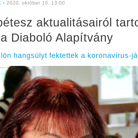
K
• 2020. október 10. 13:00
tesz aktualitásairól tarto
a Diaboló Alapítvány
lön hangsúlyt fektettek a koronavírus-j