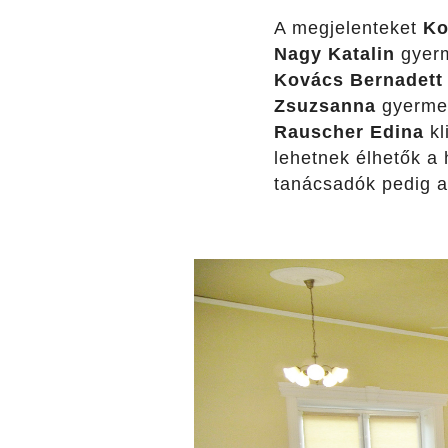
A megjelenteket
Ko
Nagy Katalin
gyer
Kovács Bernadett
Zsuzsanna
gyermek
Rauscher Edina
kl
lehetnek élhetők a
tanácsadók pedig a