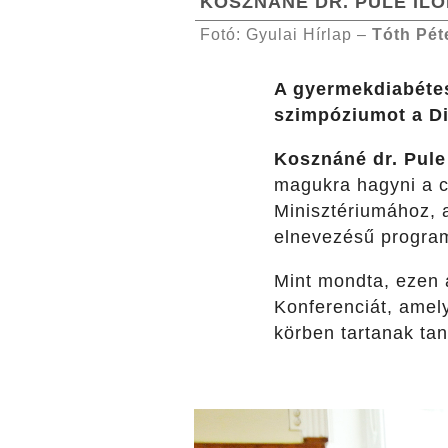
KOSZNÁNÉ DR. PULE IL
Fotó: Gyulai Hírlap –
Tóth Pét
A gyermekdiabétesz
szimpóziumot a Di
Kosznáné dr. Pule
magukra hagyni a cs
Minisztériumához, 
elnevezésű program
Mint mondta, ezen
Konferenciát, amely
körben tartanak ta