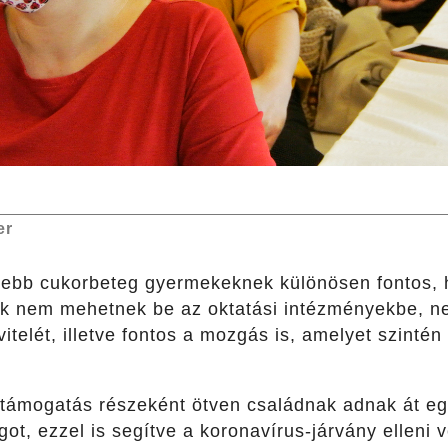
er
sebb cukorbeteg gyermekeknek különösen fontos, 
 ők nem mehetnek be az oktatási intézményekbe, n
vitelét, illetve fontos a mozgás is, amelyet szint
.
 támogatás részeként ötven családnak adnak át eg
got, ezzel is segítve a koronavírus-járvány elleni 