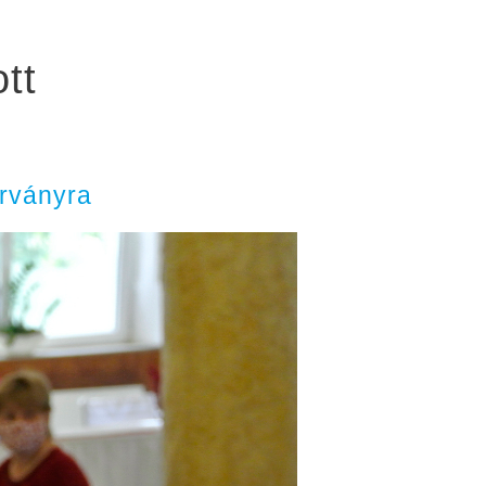
tt
árványra