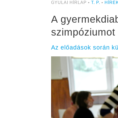
GYULAI HÍRLAP •
T. P.
•
HÍRE
A gyermekdiabé
szimpóziumot 
Az előadások során kü