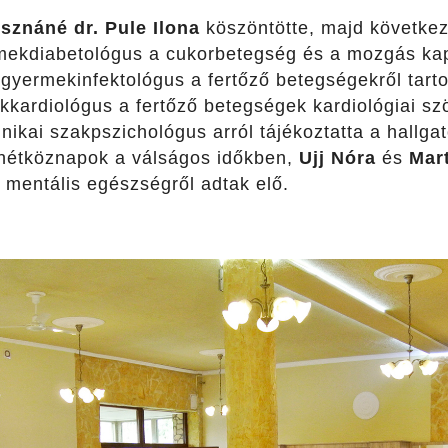
sznáné dr. Pule Ilona
köszöntötte, majd követke
mekdiabetológus a cukorbetegség és a mozgás kap
gyermekinfektológus a fertőző betegségekről tarto
kardiológus a fertőző betegségek kardiológiai sz
inikai szakpszichológus arról tájékoztatta a hallg
 hétköznapok a válságos időkben,
Ujj Nóra
és
Mart
 mentális egészségről adtak elő.