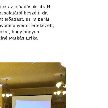
ztek az előadások:
dr. H.
csolatáról beszélt,
dr.
tt előadást,
dr. Viberál
övődményeiről értekezett,
atókat, hogy hogyan
iné Patkás Erika