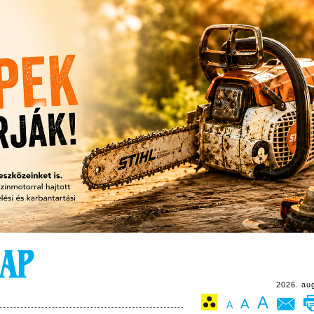
2026. au
A
A
A