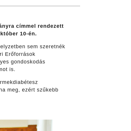
ványra címmel rendezett
któber 10-én.
 helyzetben sem szeretnék
ri Erőforrások
ttyes gondoskodás
ot is.
ermekdiabétesz
lna meg, ezért szűkebb