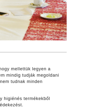
hogy mellettük legyen a
em mindig tudják megoldani
én nem tudnak minden
y higiénés termékekből
védekezést.